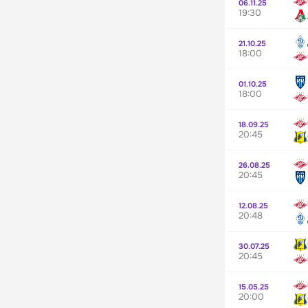
06.11.25
19:30
21.10.25
18:00
01.10.25
18:00
18.09.25
20:45
26.08.25
20:45
12.08.25
20:48
30.07.25
20:45
15.05.25
20:00