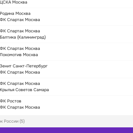
ЦСКА Москва
Родина Москва
ФК Спартак Москва
ФК Спартак Москва
Балтика (Калининград)
ФК Спартак Москва
Локомотив Москва
Зенит Санкт-Петербург
ФК Спартак Москва
ФК Спартак Москва
Крылья Советов Самара
ФК Ростов
ФК Спартак Москва
к России (5)