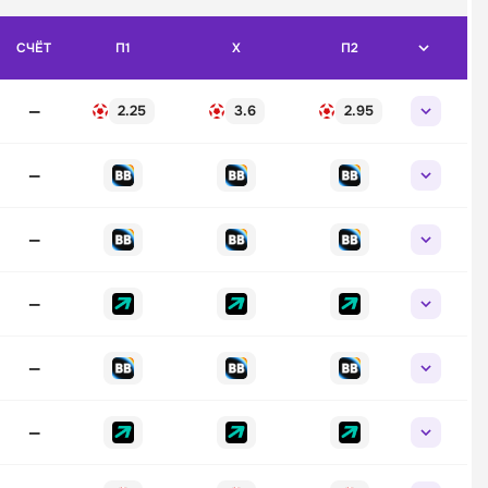
СЧЁТ
П1
X
П2
—
2.25
3.6
2.95
—
—
—
—
—