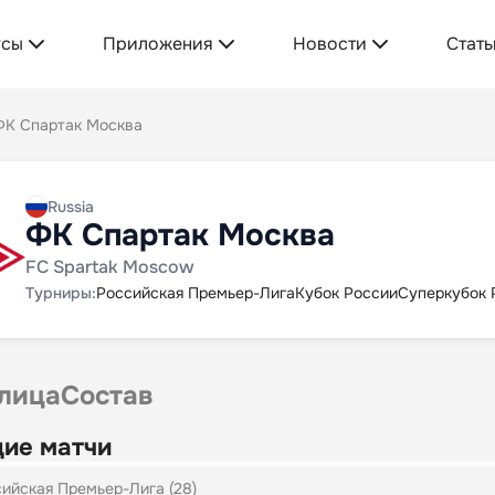
усы
Приложения
Новости
Стать
ФК Спартак Москва
Russia
ФК Спартак Москва
FC Spartak Moscow
Турниры:
Российская Премьер-Лига
Кубок России
Суперкубок 
лица
Состав
ие матчи
ийская Премьер-Лига (28)