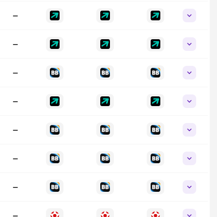
—
—
—
—
—
—
—
—