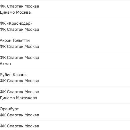
ФК Спартак Москва
Динамо Москва
ФК «Краснодар»
ФК Спартак Москва
Акрон Тольятти
ФК Спартак Москва
ФК Спартак Москва
Ахмат
Рубин Казань
ФК Спартак Москва
ФК Спартак Москва
Динамо Махачкала
Оренбург
ФК Спартак Москва
ФК Спартак Москва