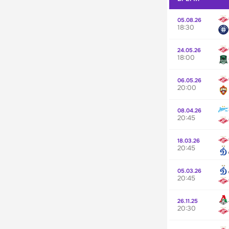
05.08.26
18:30
24.05.26
18:00
06.05.26
20:00
08.04.26
20:45
18.03.26
20:45
05.03.26
20:45
26.11.25
20:30