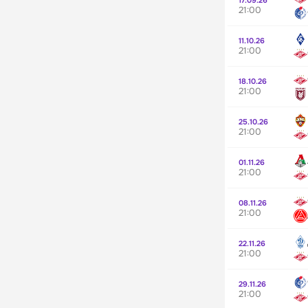
21:00
11.10.26
21:00
18.10.26
21:00
25.10.26
21:00
01.11.26
21:00
08.11.26
21:00
22.11.26
21:00
29.11.26
21:00