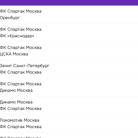
ФК Спартак Москва
Оренбург
ФК Спартак Москва
ФК «Краснодар»
ФК Спартак Москва
ЦСКА Москва
Зенит Санкт-Петербург
ФК Спартак Москва
ФК Спартак Москва
Динамо Москва
Динамо Москва
ФК Спартак Москва
Локомотив Москва
ФК Спартак Москва