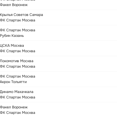
Факел Воронеж
Крылья Советов Самара
ФК Спартак Москва
ФК Спартак Москва
Рубин Казань
ЦСКА Москва
ФК Спартак Москва
Локомотив Москва
ФК Спартак Москва
ФК Спартак Москва
Акрон Тольятти
Динамо Махачкала
ФК Спартак Москва
Факел Воронеж
ФК Спартак Москва