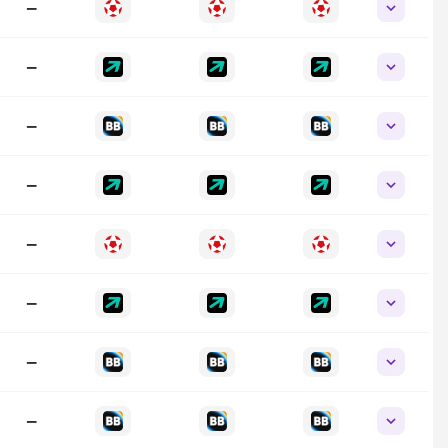
—
—
—
—
—
—
—
—