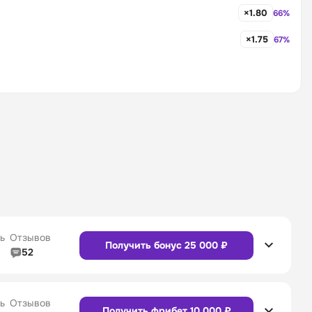
×1.80
66%
×1.75
67%
ь
Отзывов
Получить бонус 25 000 ₽
52
5/5
Линия в прематче
4/5
4/5
Служба поддержки
5/5
ь
Отзывов
Получить фрибет 10 000 ₽