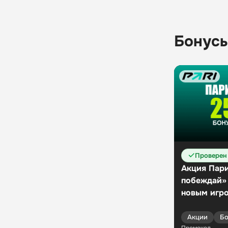
Промокод
Бонусы
Проверен
Акция Пари
побеждай»
новым игр
Акции
Бо
Промокод