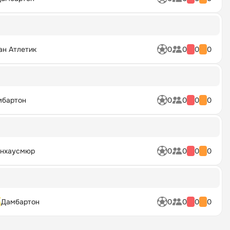
ан Атлетик
0
0
0
0
мбартон
0
0
0
0
нхаусмюр
0
0
0
0
Дамбартон
0
0
0
0