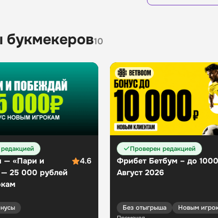
Бонусы
13
 букмекеров
10
 редакцией
Проверен редакцией
 — «Пари и
4.6
Фрибет Бетбум – до 100
 — 25 000 рублей
Август 2026
окам
нусы
Без отыгрыша
Новым игро
Промокод