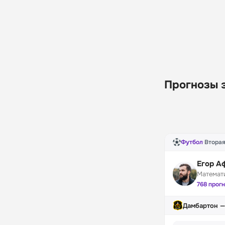
Прогнозы 
Футбол
·
Вторая
Егор А
Математ
768 прог
Дамбартон —