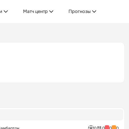
и
Матч центр
Прогнозы
Дамбартон
0
0
0
0