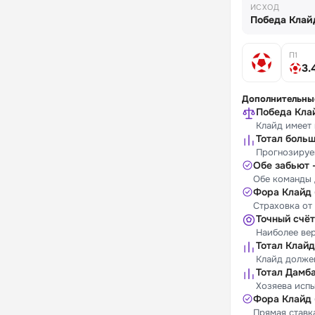
ИСХОД
Победа Клай
П1
3.
Дополнительны
Победа Кла
Клайд имеет
Тотал больш
Прогнозируем
Обе забьют 
Обе команды 
Фора Клайд 
Страховка от
Точный счёт
Наиболее вер
Тотал Клайд
Клайд должен
Тотал Дамба
Хозяева испы
Фора Клайд 
Прямая ставка