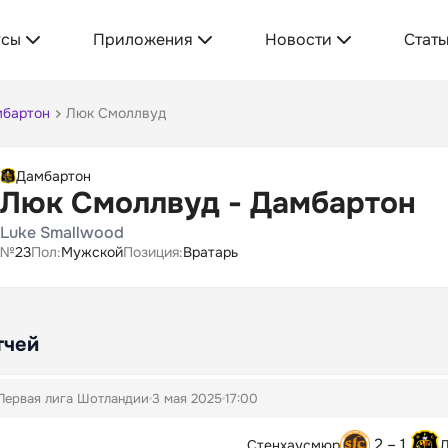
усы
Приложения
Новости
Стать
бартон
Люк Смоллвуд
Дамбартон
Люк Смоллвуд - Дамбартон
Luke Smallwood
№
23
Пол:
Мужской
Позиция:
Вратарь
тчей
Первая лига Шотландии
3 мая 2025
17:00
2 – 1
Стенхаусмюр