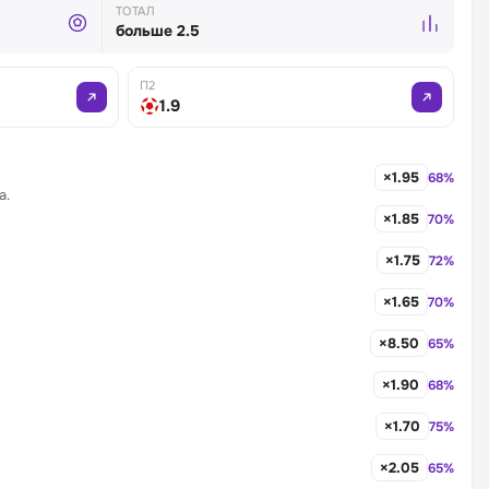
ТОТАЛ
больше 2.5
П2
1.9
×1.95
68%
а.
×1.85
70%
×1.75
72%
×1.65
70%
×8.50
65%
×1.90
68%
×1.70
75%
×2.05
65%