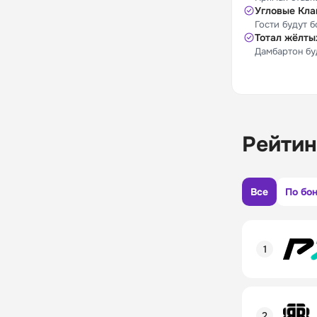
Угловые Кла
Гости будут 
Тотал жёлты
Дамбартон бу
Рейтин
Все
По бо
Рейтинг пол
Линия в лай
Бонусы и ак