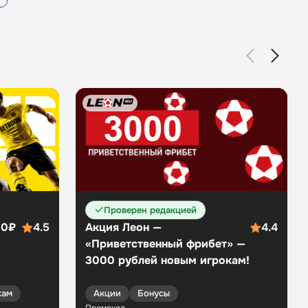
Сайт
Приложение
Проверен редакцией
00₽
4.5
Акция Леон —
4.4
«Приветственный фрибет» —
3000 рублей новым игрокам!
кам
Акции
Бонусы
Промокод