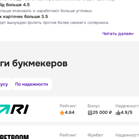
йд больше 4.5
больше атаковать и заработают больше угловых.
х карточек больше 3.5
дет вынужден фолить против более свежего соперника.
Читать далее
ги букмекеров
нусу
По надежности
Рейтинг
Бонус
Надежност
4.64
25 000 ₽
4.9/5
ьзователей
5/5
Коэффициенты
ве
5/5
Удобство платежей
Рейтинг
Фрибет
Надежност
ции
5/5