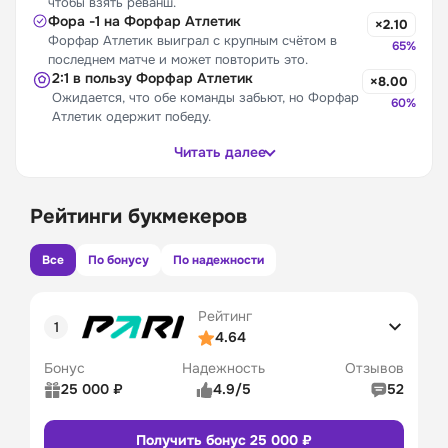
чтобы взять реванш.
Чемпионат мира
Фора -1 на Форфар Атлетик
×2.10
Суперлига России
Форфар Атлетик выиграл с крупным счётом в
65%
последнем матче и может повторить это.
Чемпионат Европы
2:1 в пользу Форфар Атлетик
Киберспорт
×8.00
Ожидается, что обе команды забьют, но Форфар
60%
IEM Cologne
Атлетик одержит победу.
The International
Читать далее
Esports World Cup Counter Strike
Рейтинги букмекеров
Все
По бонусу
По надежности
Рейтинг
4.64
Бонус
Надежность
Отзывов
25 000 ₽
4.9/5
52
Рейтинг 
5/5
Получить бонус 25 000 ₽
пользователей