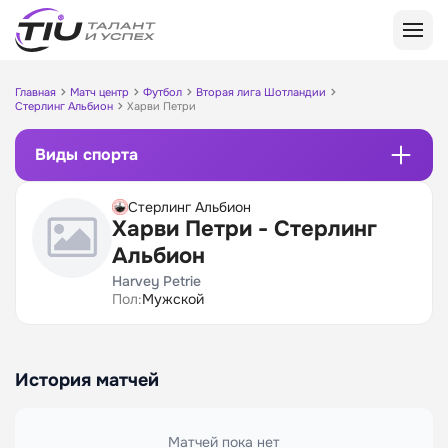
Главная
Матч центр
Футбол
Вторая лига Шотландии
Стерлинг Альбион
Харви Петри
Популярные БК
Пари
Виды спорта
По букмекеру
БетБум
Леон
Pari
Приложения для Android
Стерлинг Альбион
Винлайн
BetBoom
Харви Петри - Стерлинг
Фонбет
Leon
Пари
Альбион
Виды спорта
Марафон
Winline
БетБум
Бетсити
Fonbet
Леон
Баскетбол
Harvey Petrie
Статьи о БК
Пол:
Мужской
Мелбет
Лига Ставок
Винлайн
Киберспорт
Winline
Лига Ставок
Марафон
Фонбет
Теннис
База знаний
По видам спорта
Олимпбет
Бет-М
Марафон
Хоккей
Виды ставок
Тенниси
Baltbet
Бетсити
Футбол
Футбол
История матчей
Футбол
По видам спорта
Основы ставок
Балтбет
Melbet
Мелбет
Хоккей
Евролига
Сервисы
Бет-М
Olimpbet
Лига Ставок
Баскетбол
Футбол
Виды спорта
Кубок России
Беттери
Tennisi
Олимпбет
Теннис
Хоккей
Матчей пока нет