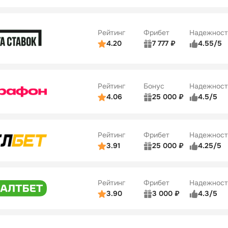
Бонусы
ьзователей
5/5
Коэффициенты
10
ве
4/5
Удобство платежей
Рейтинг
Фрибет
Надежност
ции
4/5
4.20
7 777 ₽
4.55/5
Бонусы
ьзователей
5/5
Коэффициенты
10
ве
4/5
Удобство платежей
Рейтинг
Бонус
Надежност
ции
5/5
4.06
25 000 ₽
4.5/5
ьзователей
5/5
Коэффициенты
ве
4/5
Удобство платежей
Рейтинг
Фрибет
Надежност
ции
4/5
3.91
25 000 ₽
4.25/5
ьзователей
5/5
Коэффициенты
Бонусы
ве
3/5
Удобство платежей
15
Рейтинг
Фрибет
Надежност
ции
4/5
3.90
3 000 ₽
4.3/5
ьзователей
5/5
Коэффициенты
Бонусы
ве
3/5
Удобство платежей
16