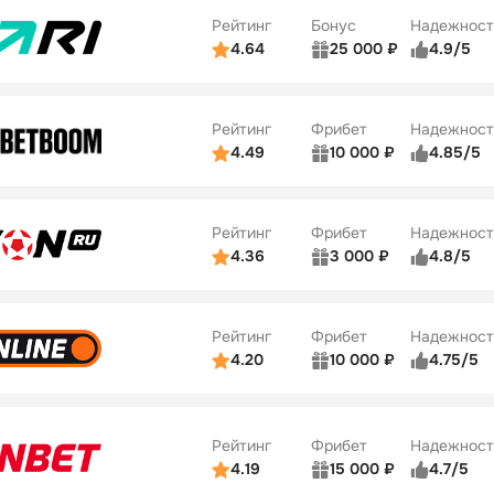
Рейтинг
Бонус
Надежност
4.64
25 000 ₽
4.9/5
ьзователей
5/5
Коэффициенты
ве
5/5
Удобство платежей
Рейтинг
Фрибет
Надежност
ции
5/5
4.49
10 000 ₽
4.85/5
ьзователей
5/5
Коэффициенты
Бонусы
ве
5/5
Удобство платежей
22
Рейтинг
Фрибет
Надежност
ции
5/5
4.36
3 000 ₽
4.8/5
ьзователей
5/5
Коэффициенты
Бонусы
ве
3/5
Удобство платежей
42
Рейтинг
Фрибет
Надежност
ции
4/5
4.20
10 000 ₽
4.75/5
ьзователей
5/5
Коэффициенты
Бонусы
ве
4/5
Удобство платежей
34
Рейтинг
Фрибет
Надежност
ции
5/5
4.19
15 000 ₽
4.7/5