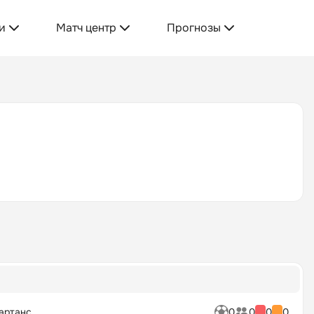
и
Матч центр
Прогнозы
артанс
0
0
0
0