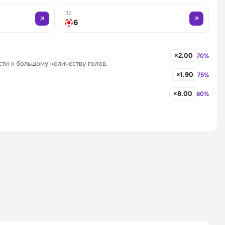
П2
6
×2.00
70%
сти к большому количеству голов.
×1.90
75%
×8.00
60%