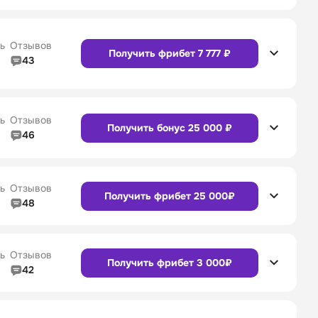
4/5
Линия в прематче
4/5
Сайт
Приложение
4/5
Служба поддержки
5/5
ь
Отзывов
Получить фрибет 7 777 ₽
43
4/5
Линия в прематче
4/5
Сайт
Приложение
4/5
Служба поддержки
4/5
ь
Отзывов
Получить бонус 25 000 ₽
46
4/5
Линия в прематче
4/5
Сайт
Приложение
4/5
Служба поддержки
4/5
ь
Отзывов
Получить фрибет 25 000₽
48
4/5
Линия в прематче
4/5
4/5
Служба поддержки
4/5
Сайт
Приложение
ь
Отзывов
Получить фрибет 3 000₽
42
4/5
Линия в прематче
4/5
4/5
Служба поддержки
4/5
Сайт
Приложение