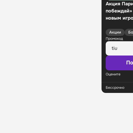
Акция Пари
побеждай»
новым игр
Акции
Бо
Промокод
По
Оцените
Бессрочно