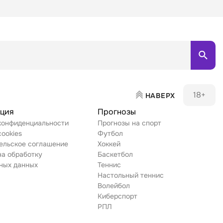
18+
НАВЕРХ
ция
Прогнозы
конфиденциальности
Прогнозы на спорт
ookies
Футбол
ельское соглашение
Хоккей
на обработку
Баскетбол
ных данных
Теннис
Настольный теннис
Волейбол
Киберспорт
РПЛ