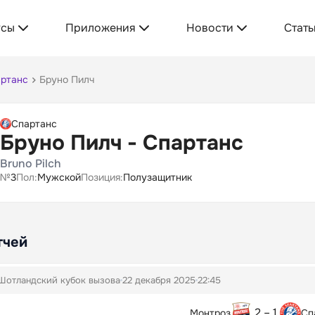
усы
Приложения
Новости
Стать
ртанс
Бруно Пилч
Спартанс
Бруно Пилч - Спартанс
Bruno Pilch
№
3
Пол:
Мужской
Позиция:
Полузащитник
тчей
Шотландский кубок вызова
22 декабря 2025
22:45
2 – 1
Монтроз
Сп