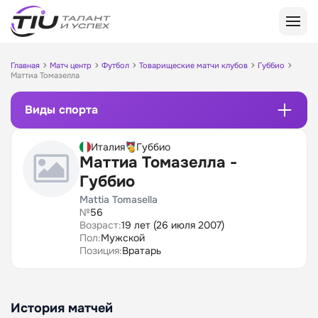
Главная
Матч центр
Футбол
Товарищеские матчи клубов
Губбио
Маттиа Томазелла
Популярные БК
Пари
Виды спорта
По букмекеру
БетБум
Леон
Pari
Приложения для Android
Италия
Губбио
Винлайн
BetBoom
Маттиа Томазелла -
Фонбет
Leon
Пари
Губбио
Виды спорта
Марафон
Winline
БетБум
Бетсити
Fonbet
Леон
Баскетбол
Mattia Tomasella
Статьи о БК
№
56
Мелбет
Лига Ставок
Винлайн
Киберспорт
Возраст:
19 лет (26 июля 2007)
Winline
Лига Ставок
Марафон
Фонбет
Теннис
Пол:
Мужской
База знаний
По видам спорта
Олимпбет
Бет-М
Марафон
Хоккей
Позиция:
Вратарь
Виды ставок
Тенниси
Baltbet
Бетсити
Футбол
Футбол
Футбол
По видам спорта
Основы ставок
Балтбет
Melbet
Мелбет
Хоккей
Евролига
Сервисы
Бет-М
Olimpbet
Лига Ставок
Баскетбол
Футбол
История матчей
Виды спорта
Кубок России
Беттери
Tennisi
Олимпбет
Теннис
Хоккей