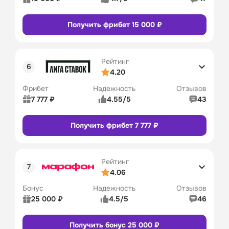
Бонусы и акции
5/5
Рейтинг 
5/5
Получить фрибет 15 000 ₽
пользователей
Промокод
Бонусы
Коэффициенты
4/5
10
Линия в прематче
4/5
Рейтинг
Линия в лайве
Сайт
Приложение
4/5
4.20
Удобство платежей
4/5
Фрибет
Надежность
Отзывов
Служба поддержки
5/5
7 777 ₽
4.55/5
43
Бонусы и акции
4/5
Рейтинг 
5/5
Получить фрибет 7 777 ₽
пользователей
Промокод
Бонусы
Коэффициенты
4/5
10
Линия в прематче
4/5
Рейтинг
Сайт
Приложение
Линия в лайве
4/5
4.06
Удобство платежей
4/5
Бонус
Надежность
Отзывов
Служба поддержки
4/5
25 000 ₽
4.5/5
46
Бонусы и акции
5/5
Рейтинг 
5/5
Получить бонус 25 000 ₽
пользователей
Бонусы