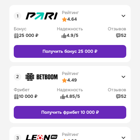
Чемпионат мира
Суперлига России
Рейтинг
Чемпионат Европы
4.64
Киберспорт
Бонус
Надежность
Отзывов
IEM Cologne
25 000 ₽
4.9/5
52
The International
Рейтинг 
Esports World Cup Counter Strike
5/5
Получить бонус 25 000 ₽
пользователей
Коэффициенты
5/5
Линия в прематче
4/5
Рейтинг
Линия в лайве
5/5
4.49
Удобство платежей
4/5
Фрибет
Надежность
Отзывов
Служба поддержки
5/5
10 000 ₽
4.85/5
52
Бонусы и акции
5/5
Рейтинг 
5/5
Получить фрибет 10 000 ₽
пользователей
Промокод
Бонусы
Коэффициенты
5/5
22
Линия в прематче
4/5
Рейтинг
Линия в лайве
Сайт
Приложение
5/5