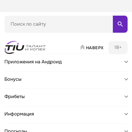
Поиск по матч-центру
18+
НАВЕРХ
Приложения на Андроид
Пари
Бонусы
БетБум
Pari
Фрибеты
Леон
BetBoom
Лига Ставок
Пари
Информация
Leon
Мелбет
БетБум
Winline
Политика конфиденциальности
Прогнозы