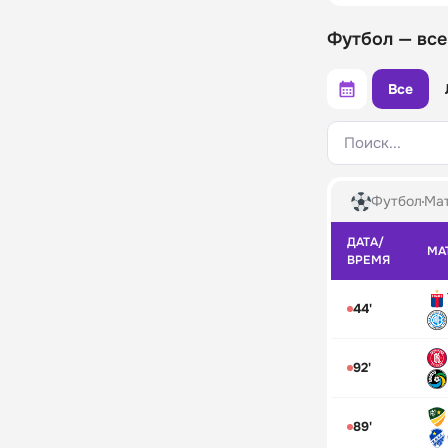
Футбол — все
Все
Поиск...
Футбол
Мат
ДАТА/
МА
ВРЕМЯ
44'
92'
89'