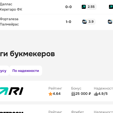
Даллас
0
-
0
2.55
Керетаро ФК
Форталеза
1
-
0
3.9
Палмейрас
ги букмекеров
нусу
По надежности
Рейтинг
Бонус
Надежност
4.64
25 000 ₽
4.9/5
ьзователей
5/5
Коэффициенты
ве
5/5
Удобство платежей
Рейтинг
Фрибет
Надежност