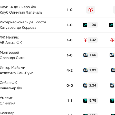
Клуб 14 де Энеро ФК
1
-
0
Клуб Олимпия Лапачаль
Интернасьональ де Богота
1
-
0
1.06
Хагуарес де Кордова
ФК Нейплс
1
-
0
1.32
АВ Альта ФК
Монтеррей
1
-
0
1.66
Орландо Сити
Интер Майами
4
-
2
1.02
Атлетико Сан-Луис
Сибао ФК
0
-
0
2.24
Кавальер ФК
Умесит
1
-
1
5.75
Олимпия
Боливар