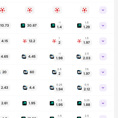
-1
1.5
10.73
30.67
1.4
1.29
1
1.5
4.15
12.2
2
1.97
-1
2.5
4.65
4.45
1.98
2.03
2.5
7.5
20
60
2
1.97
0.25
0.5
2.43
4.4
1.94
2.12
-0.5
3.25
2.61
1.95
1.95
1.88
-1.5
2.5