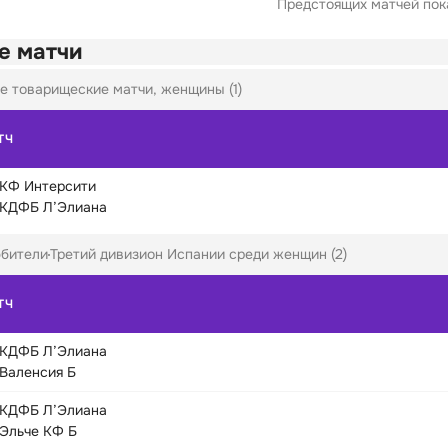
Предстоящих матчей пока
е матчи
е товарищеские матчи, женщины (1)
ТЧ
КФ Интерсити
КДФБ Л’Элиана
бители
Третий дивизион Испании среди женщин (2)
ТЧ
КДФБ Л’Элиана
Валенсия Б
КДФБ Л’Элиана
Эльче КФ Б