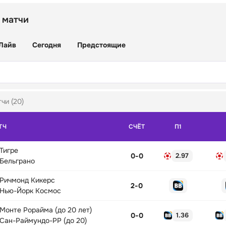
 матчи
Лайв
Сегодня
Предстоящие
чи (20)
ТЧ
СЧЁТ
П1
Тигре
0
-
0
2.97
Бельграно
Ричмонд Кикерс
2
-
0
Нью-Йорк Космос
Монте Рорайма (до 20 лет)
0
-
0
1.36
Сан-Раймундо-РР (до 20)