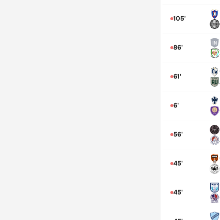
105'
86'
61'
6'
56'
45'
45'