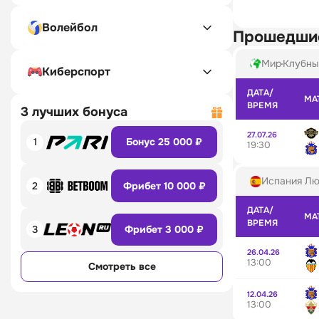
Волейбол
Прошедши
Мир
Клубны
Киберспорт
ДАТА/
МА
ВРЕМЯ
3 лучших бонуса
27.07.26
1
Бонус 25 000 ₽
19:30
Испания Лю
2
Фрибет 10 000 ₽
ДАТА/
МА
ВРЕМЯ
3
Фрибет 3 000 ₽
26.04.26
13:00
Смотреть все
12.04.26
13:00