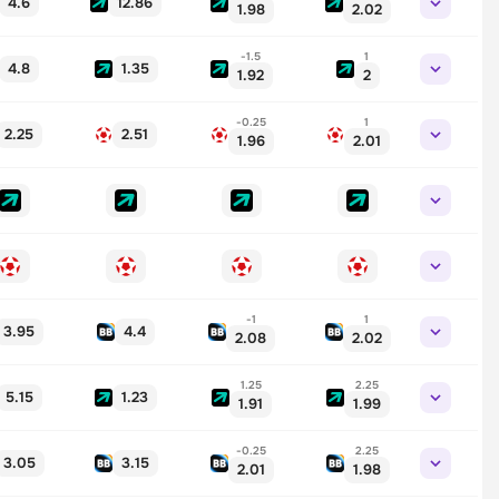
4.6
12.86
1.98
2.02
-1.5
1
4.8
1.35
1.92
2
-0.25
1
2.25
2.51
1.96
2.01
-1
1
3.95
4.4
2.08
2.02
1.25
2.25
5.15
1.23
1.91
1.99
-0.25
2.25
3.05
3.15
2.01
1.98