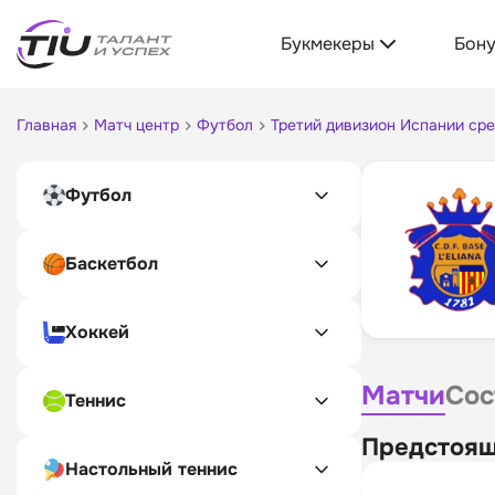
Букмекеры
Бон
Главная
Матч центр
Футбол
Третий дивизион Испании ср
Футбол
Баскетбол
Хоккей
Матчи
Сос
Теннис
Предстоящ
Настольный теннис