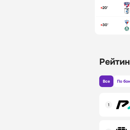
20'
30'
Рейтин
Все
По бо
Рейтинг пол
Линия в лай