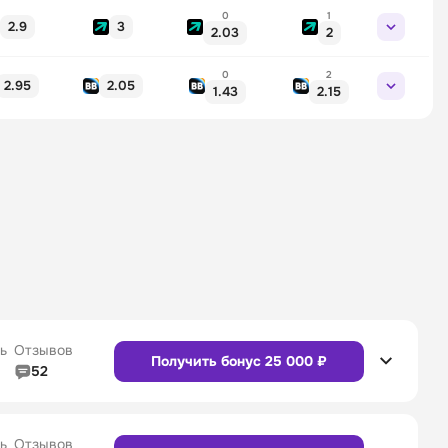
0
1
2.9
3
2.03
2
0
2
2.95
2.05
1.43
2.15
ь
Отзывов
Получить бонус 25 000 ₽
52
5/5
Линия в прематче
4/5
4/5
Служба поддержки
5/5
ь
Отзывов