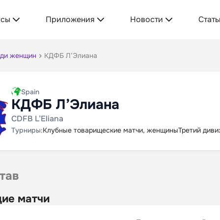
усы
Приложения
Новости
Стать
еди женщин
КДФБ Л’Элиана
Spain
КДФБ Л’Элиана
CDFB L’Eliana
Турниры:
Клубные товарищеские матчи, женщины
Третий диви
тав
ие матчи