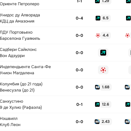
1
-
1
1.29
Ориенте Петролеро
Унидос ду Алворада
0
-
4
6.5
КДЦ да Амазония
ЛДУ Портовьехо
0
-
0
4.4
Барселона Гуаякиль
Садбери Сайклонс
0
-
0
Вон Адзурри
Индепендьенте Санта-Фе
0
-
0
Унион Магдалена
Колумбия (до 21 года)
0
-
0
1.68
Венесуэла (до 21)
Санхустино
0
-
1
12.6
9 де Хулио (Рафаэла)
Нэшвилл
0
-
0
2.43
Клуб Леон