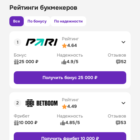
Рейтинги букмекеров
Все
По бонусу
По надежности
Рейтинг
4.64
Бонус
Надежность
Отзывов
25 000 ₽
4.9/5
52
Рейтинг 
5/5
Получить бонус 25 000 ₽
пользователей
Коэффициенты
5/5
Линия в прематче
4/5
Рейтинг
Линия в лайве
5/5
4.49
Удобство платежей
4/5
Фрибет
Надежность
Отзывов
Служба поддержки
5/5
10 000 ₽
4.85/5
53
Бонусы и акции
5/5
Рейтинг 
5/5
Получить фрибет 10 000 ₽
пользователей
Промокод
Бонусы