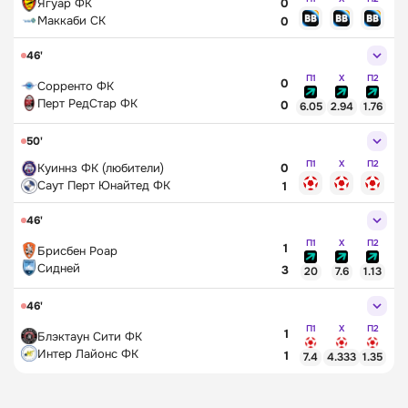
0
Ягуар ФК
Маккаби СК
0
46'
П1
X
П2
0
Сорренто ФК
Перт РедСтар ФК
0
6.05
2.94
1.76
50'
П1
X
П2
0
Куиннз ФК (любители)
Саут Перт Юнайтед ФК
1
46'
П1
X
П2
1
Брисбен Роар
Сидней
3
20
7.6
1.13
46'
П1
X
П2
1
Блэктаун Сити ФК
Интер Лайонс ФК
1
7.4
4.333
1.35