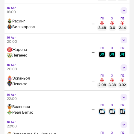
Чемпионат мира
16 Авг
Суперлига России
18:00
Чемпионат Европы
П1
X
П2
Расинг
—
Киберспорт
Вильярреал
3.48
3.6
2.14
IEM Cologne
16 Авг
The International
20:00
Esports World Cup Counter Strike
П1
X
П2
Жирона
—
Леганес
16 Авг
20:00
П1
X
П2
Эспаньол
—
Леванте
2.08
3.38
3.92
16 Авг
22:00
П1
X
П2
Валенсия
—
Реал Бетис
16 Авг
22:00
П1
X
П2