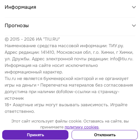
Лига Ставок
Пари
Информация
Leon
Мелбет
БетБум
Winline
Политика конфиденциальности
Прогнозы
Бетсити
Леон
Fonbet
Политика cookies
Марафон
© 2015 - 2026 ИА "TIU.RU"
Винлайн
Прогнозы на спорт
Марафон
Пользовательское соглашение
Наименование средства массовой информации: ТИУ.ру.
Фонбет
Фонбет
Футбол
Адрес редакции: 141410, Московская обл, г.о. Химки, г Химки,
Betcity
Согласие на обработку персональных данных
ул. Дружбы. Адрес электронной почты редакции: info@tiu.ru.
Винлайн
Марафон
Хоккей
Информация на сайте носит исключительно
Melbet
Контакты
информационный характер.
Бетсити
Баскетбол
Tiu.ru не является букмекерской конторой и не организует
Лига Ставок
Вакансии
игры на деньги • Перепечатка материалов без согласования
Мелбет
Теннис
допустима при наличии dofollow-ссылки на страницу-
Olimpbet
Блог
источник
Лига ставок
Настольный теннис
18+ Азартные игры могут вызывать зависимость. Играйте
Архив
ответственно.
Олимпбет
Волейбол
TIU в соцсетях:
Новости
Этот сайт использует файлы cookie. Оставаясь на сайте, вы
Киберспорт
принимаете
политику cookies
.
Карта сайта
Принять
Отклонить
Бонус 25 000 ₽
Фрибет 10 000 ₽
РПЛ