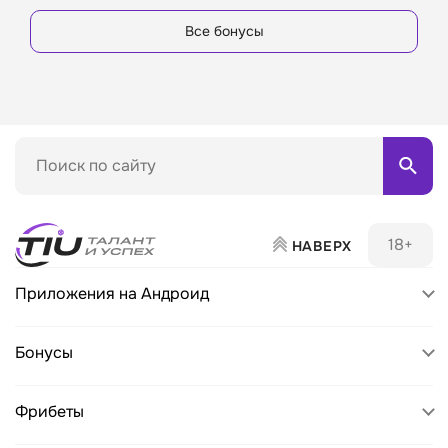
Все бонусы
Поиск по матч-центру
18+
НАВЕРХ
Приложения на Андроид
Пари
Бонусы
БетБум
Pari
Фрибеты
Леон
BetBoom