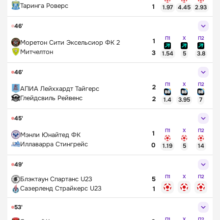
Таринга Роверс
1
1.97
4.45
2.93
46'
П1
X
П2
1
Моретон Сити Эксельсиор ФК 2
Митчелтон
3
1.54
5
3.8
46'
П1
X
П2
2
АПИА Лейххардт Тайгерс
Глейдсвиль Рейвенс
2
1.4
3.95
7
45'
П1
X
П2
1
Мэнли Юнайтед ФК
Иллаварра Стингрейс
0
1.19
5
14
49'
П1
X
П2
5
Блэктаун Спартанс U23
Сазерленд Страйкерс U23
1
53'
П1
X
П2