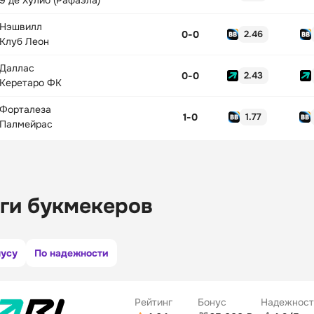
9 де Хулио (Рафаэла)
Нэшвилл
0
-
0
2.46
Клуб Леон
Даллас
0
-
0
2.43
Керетаро ФК
Форталеза
1
-
0
1.77
Палмейрас
ги букмекеров
нусу
По надежности
Рейтинг
Бонус
Надежност