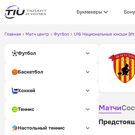
Букмекеры
Бон
Главная
Матч центр
Футбол
U16 Национальные юноши (Ит
Футбол
Баскетбол
Хоккей
Матчи
Сос
Теннис
Предстоящ
Настольный теннис