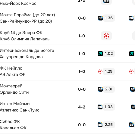
2
-
0
Нью-Йорк Космос
Монте Рорайма (до 20 лет)
0
-
0
1.36
Сан-Раймундо-РР (до 20)
Клуб 14 де Энеро ФК
1
-
0
Клуб Олимпия Лапачаль
Интернасьональ де Богота
1
-
0
1.02
Хагуарес де Кордова
ФК Нейплс
1
-
0
1.29
АВ Альта ФК
Монтеррей
0
-
0
2.81
Орландо Сити
Интер Майами
4
-
2
1.03
Атлетико Сан-Луис
Сибао ФК
0
-
0
2.25
Кавальер ФК