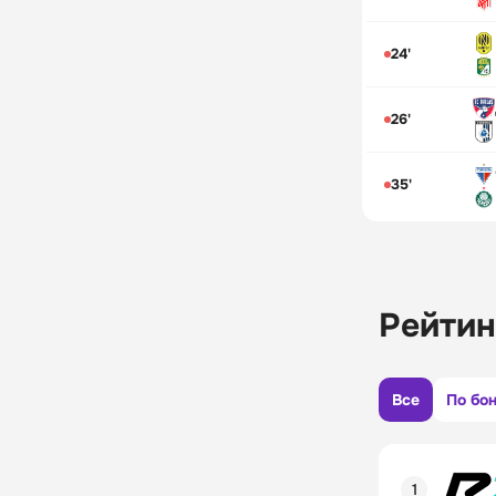
24'
26'
35'
Рейтин
Все
По бо