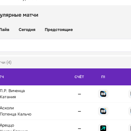
улярные матчи
Лайв
Сегодня
Предстоящие
чи (4)
ТЧ
СЧЁТ
П1
Л.Р. Виченца
—
Катания
Асколи
—
Потенца Кальчо
Ареццо
—