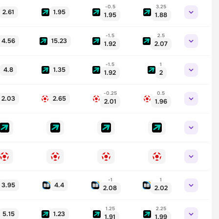
-0.5
3.25
2.61
1.95
1.95
1.88
-1.5
2.5
4.56
15.23
1.92
2.07
-1.5
1
4.8
1.35
1.92
2
-0.25
0.5
2.03
2.65
2.01
1.96
-1
1
3.95
4.4
2.08
2.02
1.25
2.25
5.15
1.23
1.91
1.99