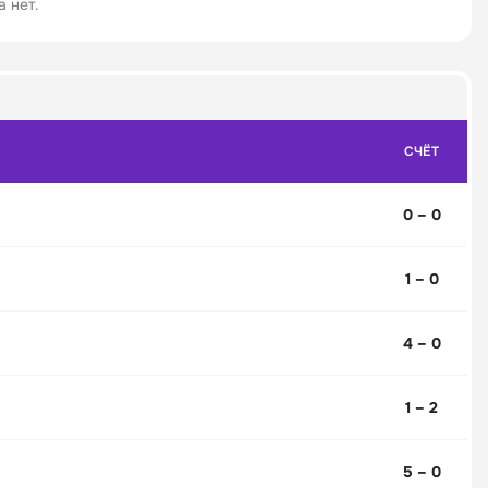
 нет.
СЧЁТ
0 – 0
1 – 0
4 – 0
1 – 2
5 – 0