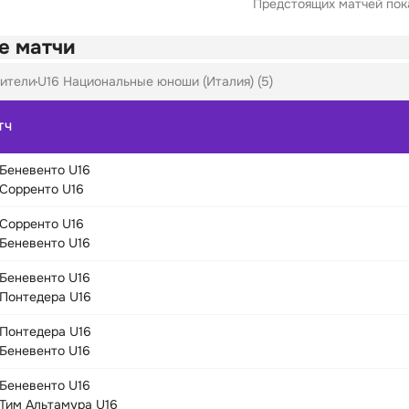
Предстоящих матчей пока
е матчи
ители
U16 Национальные юноши (Италия) (5)
ТЧ
Беневенто U16
Сорренто U16
Сорренто U16
Беневенто U16
Беневенто U16
Понтедера U16
Понтедера U16
Беневенто U16
Беневенто U16
Тим Альтамура U16