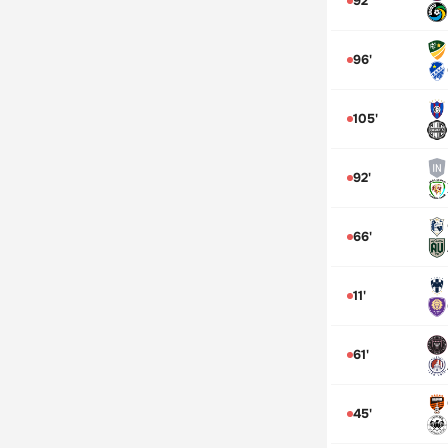
92'
96'
105'
92'
66'
11'
61'
45'