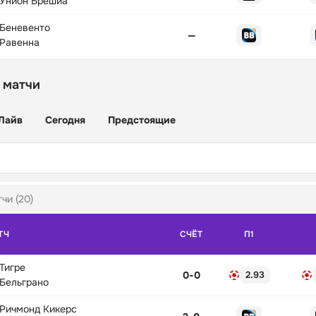
Унион Брешиа
Беневенто
—
Равенна
 матчи
Лайв
Сегодня
Предстоящие
чи (20)
ТЧ
СЧЁТ
П1
Тигре
0
-
0
2.93
Бельграно
Ричмонд Кикерс