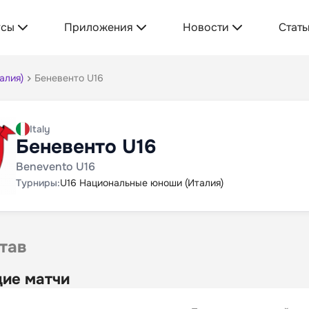
усы
Приложения
Новости
Стать
алия)
Беневенто U16
Italy
Беневенто U16
Benevento U16
Турниры:
U16 Национальные юноши (Италия)
тав
ие матчи