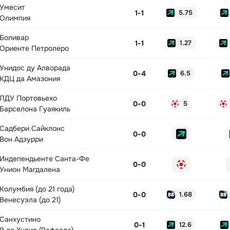
Умесит
1
-
1
5.75
Олимпия
Боливар
1
-
1
1.27
Ориенте Петролеро
Унидос ду Алворада
0
-
4
6.5
КДЦ да Амазония
ЛДУ Портовьехо
0
-
0
5
Барселона Гуаякиль
Садбери Сайклонс
0
-
0
Вон Адзурри
Индепендьенте Санта-Фе
0
-
0
Унион Магдалена
Колумбия (до 21 года)
0
-
0
1.68
Венесуэла (до 21)
Санхустино
0
-
1
12.6