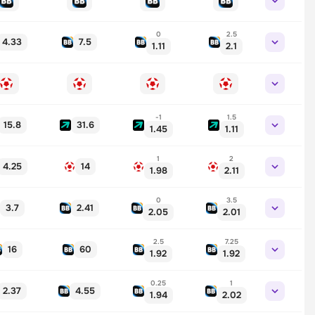
0
2.5
4.33
7.5
1.11
2.1
-1
1.5
15.8
31.6
1.45
1.11
1
2
4.25
14
1.98
2.11
0
3.5
3.7
2.41
2.05
2.01
2.5
7.25
16
60
1.92
1.92
0.25
1
2.37
4.55
1.94
2.02