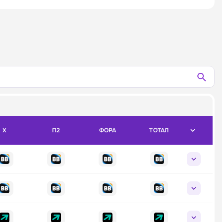
X
П2
ФОРА
ТОТАЛ