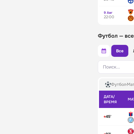
9 Авг
22:00
Футбол — все
Все
Поиск...
Футбол
Мат
ДАТА/
МА
ВРЕМЯ
45'