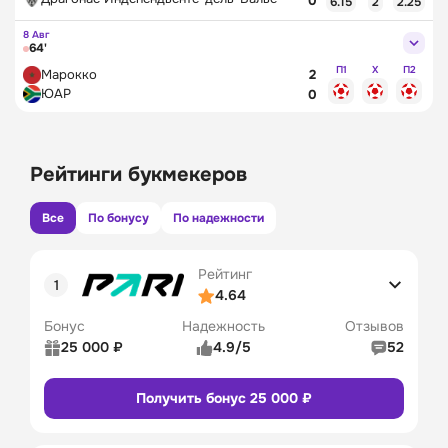
0
6.15
2
2.25
8 Авг
64'
П1
X
П2
2
Марокко
ЮАР
0
Рейтинги букмекеров
Все
По бонусу
По надежности
Рейтинг
4.64
Бонус
Надежность
Отзывов
25 000 ₽
4.9/5
52
Рейтинг 
5/5
Получить бонус 25 000 ₽
пользователей
Коэффициенты
5/5