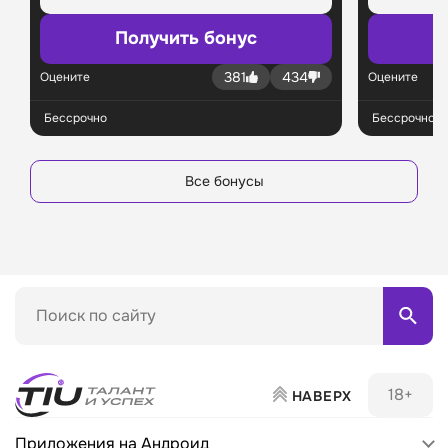
Получить бонус
П
381
434
Оцените
Оцените
Бессрочно
Бессрочно
Все бонусы
Поиск по матч-центру
18+
НАВЕРХ
Приложения на Андроид