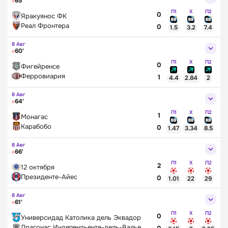
65'
П1
X
П2
0
Яракуянос ФК
Реал Фронтера
0
1.5
3.2
7.4
8 Авг
60'
П1
X
П2
0
Фигейренсе
Ферровиария
1
4.4
2.84
2
8 Авг
64'
П1
X
П2
1
Монагас
Карабобо
0
1.47
3.34
8.5
8 Авг
66'
П1
X
П2
2
12 октября
Президенте-Айес
0
1.01
22
29
8 Авг
61'
П1
X
П2
0
Универсидад Католика дель Эквадор
Драгонас Индепендьенте-дель-Валье