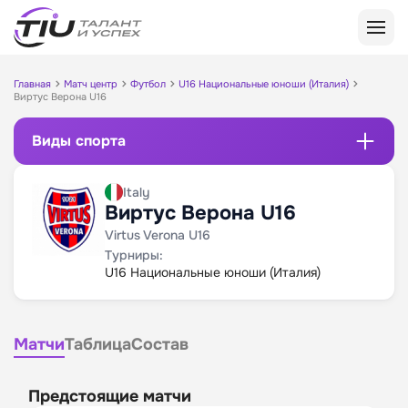
Главная
Матч центр
Футбол
U16 Национальные юноши (Италия)
Виртус Верона U16
Популярные БК
Пари
Виды спорта
По букмекеру
БетБум
Леон
Pari
Приложения для Android
Винлайн
BetBoom
Italy
Виртус Верона U16
Фонбет
Leon
Пари
Виды спорта
Марафон
Winline
БетБум
Virtus Verona U16
Бетсити
Fonbet
Леон
Баскетбол
Турниры:
Статьи о БК
U16 Национальные юноши (Италия)
Мелбет
Лига Ставок
Винлайн
Киберспорт
Winline
Лига Ставок
Марафон
Фонбет
Теннис
База знаний
По видам спорта
Олимпбет
Бет-М
Марафон
Хоккей
Виды ставок
Тенниси
Baltbet
Бетсити
Футбол
Футбол
Матчи
Таблица
Состав
Футбол
По видам спорта
Основы ставок
Балтбет
Melbet
Мелбет
Хоккей
Евролига
Сервисы
Бет-М
Olimpbet
Лига Ставок
Баскетбол
Футбол
Предстоящие матчи
Виды спорта
Кубок России
Беттери
Tennisi
Олимпбет
Теннис
Хоккей