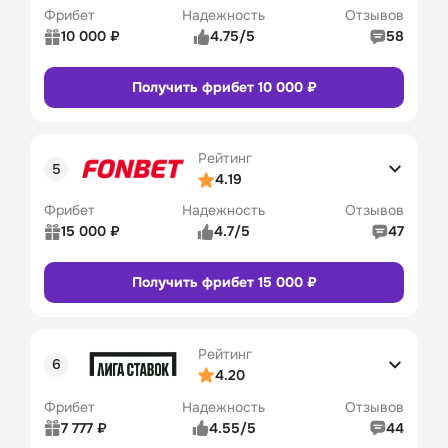
Фрибет
Надежность
Отзывов
Служба поддержки
5/5
10 000 ₽
4.75/5
58
Бонусы и акции
4/5
Рейтинг 
5/5
Получить фрибет 10 000 ₽
пользователей
Промокод
Бонусы
Коэффициенты
4/5
34
Линия в прематче
4/5
Рейтинг
Линия в лайве
Сайт
Приложение
4/5
4.19
Удобство платежей
4/5
Фрибет
Надежность
Отзывов
Служба поддержки
4/5
15 000 ₽
4.7/5
47
Бонусы и акции
5/5
Рейтинг 
5/5
Получить фрибет 15 000 ₽
пользователей
Промокод
Бонусы
Коэффициенты
4/5
10
Линия в прематче
4/5
Рейтинг
Линия в лайве
Сайт
Приложение
4/5
4.20
Удобство платежей
4/5
Фрибет
Надежность
Отзывов
Служба поддержки
5/5
7 777 ₽
4.55/5
44
Бонусы и акции
4/5