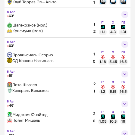
Клуб Торрез Эль-Альто
1
8 Авг
63'
П1
X
П2
1
Шапекоэнсе (мол.)
Крисиума (мол.)
2
11.1
4.3
1.31
8 Авг
63'
П1
X
П2
1
Провинсиаль Осорно
СД Конкон Насьональ
0
1.18
5.45
16.5
8 Авг
61'
П1
X
П2
2
Лота Швагер
Хенераль Веласкес
1
1.2
5.15
16.5
8 Авг
46'
П1
X
П2
2
Мидлхэм Юнайтед
Пойнт Мишель
0
1.05
10.3
19
8 Авг