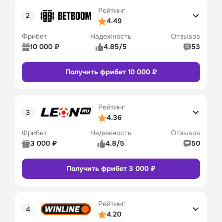
Линия в прематче
4/5
Рейтинг
Линия в лайве
5/5
4.49
Удобство платежей
4/5
Фрибет
Надежность
Отзывов
Служба поддержки
5/5
10 000 ₽
4.85/5
53
Бонусы и акции
5/5
Рейтинг 
5/5
Получить фрибет 10 000 ₽
пользователей
Промокод
Бонусы
Коэффициенты
5/5
22
Линия в прематче
4/5
Рейтинг
Линия в лайве
Сайт
Приложение
5/5
4.36
Удобство платежей
4/5
Фрибет
Надежность
Отзывов
Служба поддержки
4/5
3 000 ₽
4.8/5
50
Бонусы и акции
5/5
Рейтинг 
5/5
Получить фрибет 3 000 ₽
пользователей
Промокод
Бонусы
Коэффициенты
5/5
42
Линия в прематче
5/5
Рейтинг
Линия в лайве
Сайт
Приложение
3/5
4.20
Удобство платежей
4/5