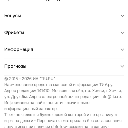
Пари
Бонусы
БетБум
Pari
Фрибеты
Леон
BetBoom
Лига Ставок
Пари
Информация
Leon
Мелбет
БетБум
Winline
Политика конфиденциальности
Прогнозы
Бетсити
Леон
Fonbet
Политика cookies
Марафон
© 2015 - 2026 ИА "TIU.RU"
Винлайн
Прогнозы на спорт
Марафон
Пользовательское соглашение
Наименование средства массовой информации: ТИУ.ру.
Фонбет
Фонбет
Футбол
Адрес редакции: 141410, Московская обл, г.о. Химки, г Химки,
Betcity
Согласие на обработку персональных данных
ул. Дружбы. Адрес электронной почты редакции: info@tiu.ru.
Винлайн
Марафон
Хоккей
Информация на сайте носит исключительно
Melbet
Контакты
информационный характер.
Бетсити
Баскетбол
Tiu.ru не является букмекерской конторой и не организует
Лига Ставок
Вакансии
игры на деньги • Перепечатка материалов без согласования
Мелбет
Теннис
допустима при наличии dofollow-ссылки на страницу-