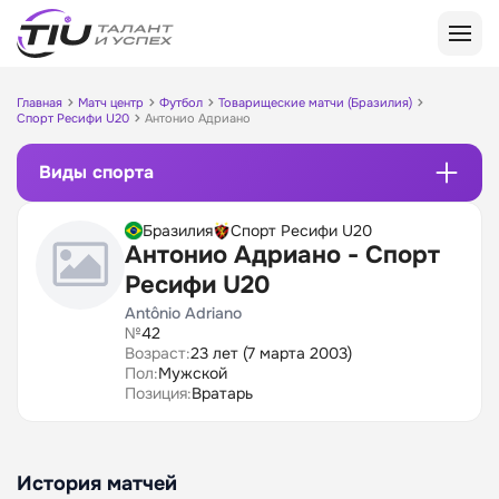
Главная
Матч центр
Футбол
Товарищеские матчи (Бразилия)
Спорт Ресифи U20
Антонио Адриано
Популярные БК
Пари
Виды спорта
По букмекеру
БетБум
Леон
Pari
Приложения для Android
Бразилия
Спорт Ресифи U20
Винлайн
BetBoom
Антонио Адриано - Спорт
Фонбет
Leon
Пари
Ресифи U20
Виды спорта
Марафон
Winline
БетБум
Бетсити
Fonbet
Леон
Баскетбол
Antônio Adriano
Статьи о БК
№
42
Мелбет
Лига Ставок
Винлайн
Киберспорт
Возраст:
23 лет (7 марта 2003)
Winline
Лига Ставок
Марафон
Фонбет
Теннис
Пол:
Мужской
База знаний
По видам спорта
Олимпбет
Бет-М
Марафон
Хоккей
Позиция:
Вратарь
Виды ставок
Тенниси
Baltbet
Бетсити
Футбол
Футбол
Футбол
По видам спорта
Основы ставок
Балтбет
Melbet
Мелбет
Хоккей
Евролига
Сервисы
Бет-М
Olimpbet
Лига Ставок
Баскетбол
Футбол
История матчей
Виды спорта
Кубок России
Беттери
Tennisi
Олимпбет
Теннис
Хоккей