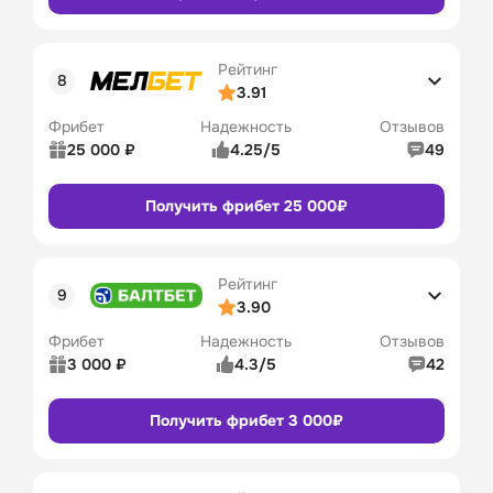
17
Коэффициенты
4/5
Сайт
Приложение
Линия в прематче
4/5
Рейтинг
Линия в лайве
4/5
3.91
Удобство платежей
4/5
Фрибет
Надежность
Отзывов
Служба поддержки
4/5
25 000 ₽
4.25/5
49
Бонусы и акции
4/5
Рейтинг 
5/5
Получить фрибет 25 000₽
пользователей
Промокод
Бонусы
Коэффициенты
4/5
15
Линия в прематче
4/5
Рейтинг
Линия в лайве
Сайт
Приложение
3/5
3.90
Удобство платежей
4/5
Фрибет
Надежность
Отзывов
Служба поддержки
4/5
3 000 ₽
4.3/5
42
Бонусы и акции
4/5
Рейтинг 
5/5
Получить фрибет 3 000₽
пользователей
Промокод
Бонусы
Коэффициенты
4/5
16
Линия в прематче
4/5