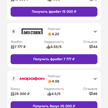
Бонусы и акции
5/5
Рейтинг 
5/5
Получить фрибет 15 000 ₽
пользователей
Промокод
Бонусы
Коэффициенты
4/5
10
Линия в прематче
4/5
Рейтинг
Линия в лайве
Сайт
Приложение
4/5
4.20
Удобство платежей
4/5
Фрибет
Надежность
Отзывов
Служба поддержки
5/5
7 777 ₽
4.55/5
44
Бонусы и акции
4/5
Рейтинг 
5/5
Получить фрибет 7 777 ₽
пользователей
Промокод
Бонусы
Коэффициенты
4/5
10
Линия в прематче
4/5
Рейтинг
Сайт
Приложение
Линия в лайве
4/5
4.06
Удобство платежей
4/5
Бонус
Надежность
Отзывов
Служба поддержки
4/5
25 000 ₽
4.5/5
46
Бонусы и акции
5/5
Рейтинг 
5/5
Получить бонус 25 000 ₽
пользователей
Бонусы