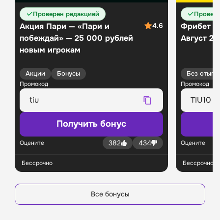
Проверен редакцией
Провере
Акция Пари — «Пари и
4.6
Фрибет Б
побеждай» — 25 000 рублей
Август 20
новым игрокам
Акции
Бонусы
Без отыгр
Промокод
Промокод
Получить бонус
П
382
434
Оцените
Оцените
Бессрочно
Бессрочно
Все бонусы