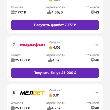
Удобство платежей
4/5
Фрибет
Надежность
Отзывов
Служба поддержки
5/5
7 777 ₽
4.55/5
43
Бонусы и акции
4/5
Рейтинг 
5/5
Получить фрибет 7 777 ₽
пользователей
Промокод
Бонусы
Коэффициенты
4/5
10
Линия в прематче
4/5
Рейтинг
Сайт
Приложение
Линия в лайве
4/5
4.06
Удобство платежей
4/5
Бонус
Надежность
Отзывов
Служба поддержки
4/5
25 000 ₽
4.5/5
46
Бонусы и акции
5/5
Рейтинг 
5/5
Получить бонус 25 000 ₽
пользователей
Бонусы
17
Коэффициенты
4/5
Сайт
Приложение
Линия в прематче
4/5
Рейтинг
Линия в лайве
4/5
3.91
Удобство платежей
4/5
Фрибет
Надежность
Отзывов
Служба поддержки
4/5
25 000 ₽
4.25/5
48