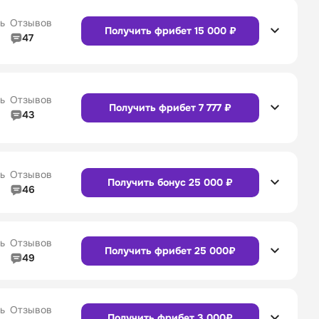
4/5
Служба поддержки
4/5
Сайт
Приложение
ь
Отзывов
Получить фрибет 15 000 ₽
47
4/5
Линия в прематче
4/5
Сайт
Приложение
4/5
Служба поддержки
5/5
ь
Отзывов
Получить фрибет 7 777 ₽
43
4/5
Линия в прематче
4/5
Сайт
Приложение
4/5
Служба поддержки
4/5
ь
Отзывов
Получить бонус 25 000 ₽
46
4/5
Линия в прематче
4/5
Сайт
Приложение
4/5
Служба поддержки
4/5
ь
Отзывов
Получить фрибет 25 000₽
49
4/5
Линия в прематче
4/5
4/5
Служба поддержки
4/5
Сайт
Приложение
ь
Отзывов
Получить фрибет 3 000₽