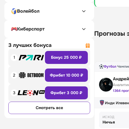
Волейбол
Киберспорт
Прогнозы 
3 лучших бонуса
1
Бонус 25 000 ₽
Футбол
·
Чемпи
2
Фрибет 10 000 ₽
Андрей
Аналити
1364 про
3
Фрибет 3 000 ₽
Инди Илевен
Смотреть все
ИСХОД
Ничья