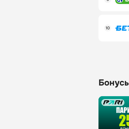
Рейтинг пол
Промокод
Линия в лай
Бонусы и ак
Промокод
Рейтинг пол
Линия в лай
Бонусы и ак
Промокод
Бонусы