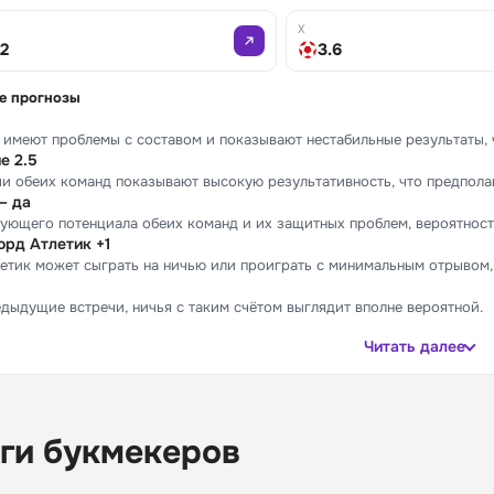
X
82
3.6
е прогнозы
имеют проблемы с составом и показывают нестабильные результаты, 
е 2.5
и обеих команд показывают высокую результативность, что предпола
— да
кующего потенциала обеих команд и их защитных проблем, вероятность
рд Атлетик +1
етик может сыграть на ничью или проиграть с минимальным отрывом,
дыдущие встречи, ничья с таким счётом выглядит вполне вероятной.
Читать далее
ги букмекеров