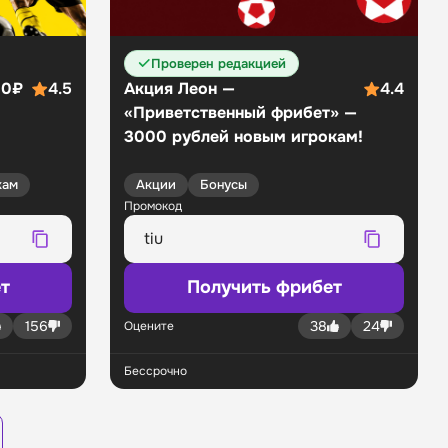
Проверен редакцией
00₽
4.5
Акция Леон —
4.4
«Приветственный фрибет» —
3000 рублей новым игрокам!
кам
Акции
Бонусы
Промокод
т
Получить фрибет
156
38
24
Оцените
Бессрочно