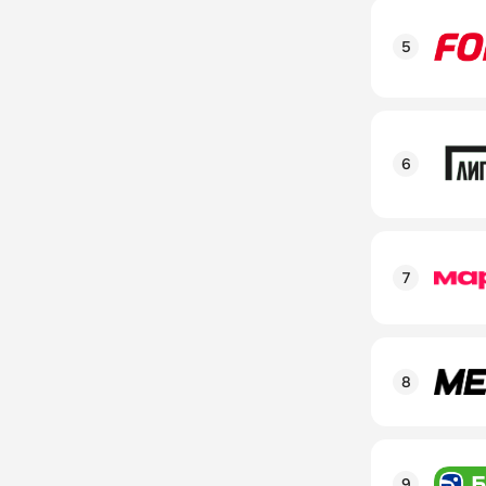
Линия в лай
Бонусы и ак
Промокод
Рейтинг пол
Линия в лай
Бонусы и ак
Промокод
Рейтинг пол
Линия в лай
Бонусы и ак
Рейтинг пол
Бонусы
17
Линия в лай
Бонусы и ак
Рейтинг пол
Промокод
Линия в лай
Бонусы и ак