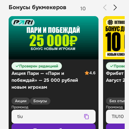
Служба поддержки
4/5
Бонусы букмекеров
10
Бонусы и акции
4/5
Промокод
Бонусы
13
Сайт
Приложение
Проверен редакцией
Провере
Акция Пари — «Пари и
4.6
Фрибет Б
побеждай» — 25 000 рублей
Август 20
новым игрокам
Акции
Бонусы
Без отыгр
Промокод
Промокод