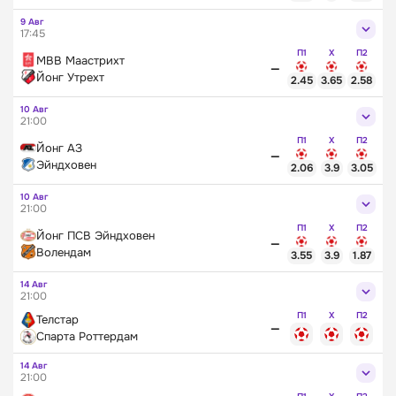
9 Авг
17:45
П1
X
П2
МВВ Маастрихт
—
Йонг Утрехт
2.45
3.65
2.58
10 Авг
21:00
П1
X
П2
Йонг АЗ
—
Эйндховен
2.06
3.9
3.05
10 Авг
21:00
П1
X
П2
Йонг ПСВ Эйндховен
—
Волендам
3.55
3.9
1.87
14 Авг
21:00
П1
X
П2
Телстар
—
Спарта Роттердам
14 Авг
21:00