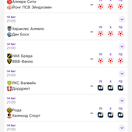
П1
X
П2
Алмере Сити
—
Йонг ПСВ Эйндховен
14 Авг
21:00
П1
X
П2
Хераклес Алмело
—
Ден Босх
14 Авг
21:00
П1
X
П2
НАК Бреда
—
ВВВ-Венло
14 Авг
21:00
П1
X
П2
РКС Валвейк
—
Дордрехт
14 Авг
21:00
П1
X
П2
Рода
—
Хелмонд Спорт
14 Авг
21:00