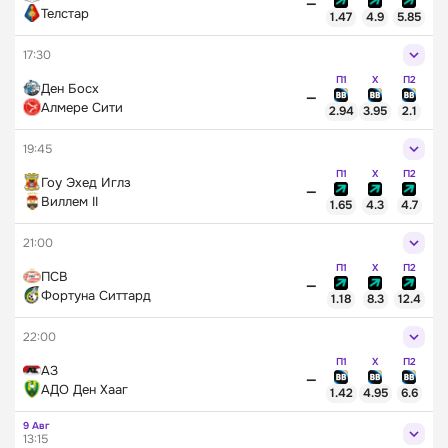
—
Телстар
1.47
4.9
5.85
17:30
П1
X
П2
Ден Босх
—
Алмере Сити
2.94
3.95
2.1
19:45
П1
X
П2
Гоу Эхед Иглз
—
Виллем II
1.65
4.3
4.7
21:00
П1
X
П2
ПСВ
—
Фортуна Ситтард
1.18
8.3
12.4
22:00
П1
X
П2
АЗ
—
АДО Ден Хааг
1.42
4.95
6.6
9 Авг
13:15