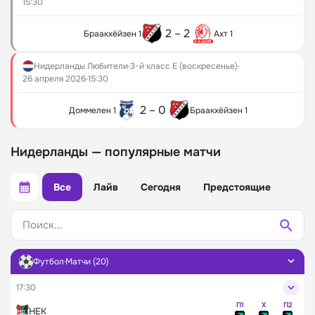
15:30
2 – 2
Браакхёйзен 1
Ахт 1
Нидерланды Любители
3-й класс E (воскресенье)
26 апреля 2026
15:30
2 – 0
Доммелен 1
Браакхёйзен 1
Нидерланды — популярные матчи
Все
Лайв
Сегодня
Предстоящие
Поиск...
Футбол
Матчи (20)
17:30
П1
X
П2
НЕК