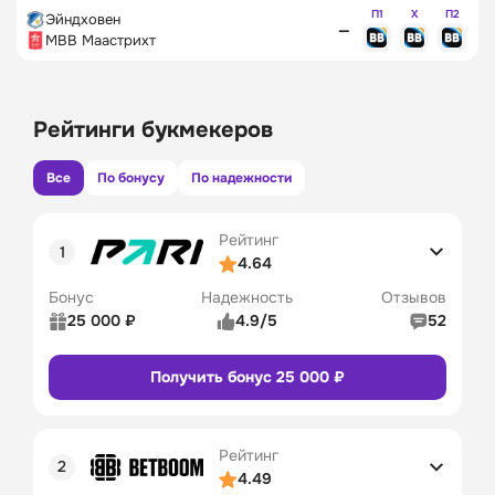
П1
X
П2
Эйндховен
—
МВВ Маастрихт
Рейтинги букмекеров
Все
По бонусу
По надежности
Рейтинг
4.64
Бонус
Надежность
Отзывов
25 000 ₽
4.9/5
52
Рейтинг 
5/5
Получить бонус 25 000 ₽
пользователей
Коэффициенты
5/5
Линия в прематче
4/5
Рейтинг
Линия в лайве
5/5
4.49
Удобство платежей
4/5