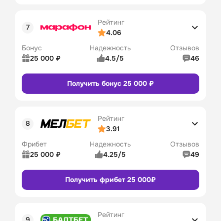
Коэффициенты
4/5
10
Линия в прематче
4/5
Рейтинг
Сайт
Приложение
Линия в лайве
4/5
4.06
Удобство платежей
4/5
Бонус
Надежность
Отзывов
Служба поддержки
4/5
25 000 ₽
4.5/5
46
Бонусы и акции
5/5
Рейтинг 
5/5
Получить бонус 25 000 ₽
пользователей
Бонусы
17
Коэффициенты
4/5
Сайт
Приложение
Линия в прематче
4/5
Рейтинг
Линия в лайве
4/5
3.91
Удобство платежей
4/5
Фрибет
Надежность
Отзывов
Служба поддержки
4/5
25 000 ₽
4.25/5
49
Бонусы и акции
4/5
Рейтинг 
5/5
Получить фрибет 25 000₽
пользователей
Промокод
Бонусы
Коэффициенты
4/5
15
Линия в прематче
4/5
Рейтинг
Линия в лайве
Сайт
Приложение
3/5