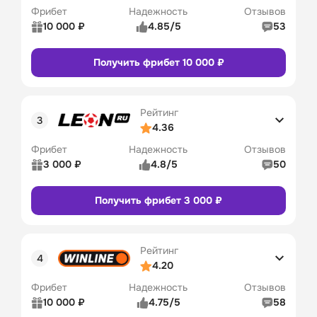
Фрибет
Надежность
Отзывов
Служба поддержки
5/5
10 000 ₽
4.85/5
53
Бонусы и акции
5/5
Рейтинг 
5/5
Получить фрибет 10 000 ₽
пользователей
Промокод
Бонусы
Коэффициенты
5/5
22
Линия в прематче
4/5
Рейтинг
Линия в лайве
Сайт
Приложение
5/5
4.36
Удобство платежей
4/5
Фрибет
Надежность
Отзывов
Служба поддержки
4/5
3 000 ₽
4.8/5
50
Бонусы и акции
5/5
Рейтинг 
5/5
Получить фрибет 3 000 ₽
пользователей
Промокод
Бонусы
Коэффициенты
5/5
42
Линия в прематче
5/5
Рейтинг
Линия в лайве
Сайт
Приложение
3/5
4.20
Удобство платежей
4/5
Фрибет
Надежность
Отзывов
Служба поддержки
5/5
10 000 ₽
4.75/5
58
Бонусы и акции
4/5