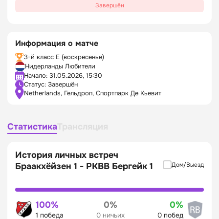
Завершён
Лига Чемпионов
Зенит
Betcity
Тенниси
Теннис
Настольный теннис
Баскетбол
Лига Европы
Спортбет
Bettery
Балтбет
Футбол
Волейбол
Теннис
24bet
Zenit
Беттери
Киберспорт
Настольный теннис
Рейтинги
Футбол
Спортбет
Зенит
Волейбол
Информация о матче
Прочие категории
Лучшие букмекеры
РПЛ
24bet
Киберспорт
3-й класс E (воскресенье)
Приложения для iOS
Футбол
Легальные букмекерские конторы
Фрибеты
Лига чемпионов
Нидерланды Любители
Российские букмекеры
Фрибеты без депозита
АПЛ
РПЛ
Leon
Начало:
31.05.2026, 15:30
Статус: Завершён
БК с мобильным приложением
Фрибет без отыгрыша
Серия А
Лига чемпионов
Zenit
Netherlands, Гельдроп, Спортпарк Де Кьевит
Надежные букмекеры
Промокод без отыгрыша
Ла Лига
АПЛ
Лига Ставок
БК с гостевым демосчетом
Бонус за регистрацию без отыгрыша
Бундеслига
Серия А
Марафон
БК с большими коэффициентами
Фрибеты сегодня
Лига Европы
Ла Лига
Melbet
Статистика
Трансляция
БК с минимальными депозитами
Лучшие фрибеты
Лига конференций
Бундеслига
Pari
Букмекеры для ставок на американский футбол
Фрибет новым игрокам
Лига наций
Лига Европы
Tennisi
Букмекеры для ставок на бейсбол
Новые БК с фрибетом
Суперкубок УЕФА
Лига конференций
Fonbet
История личных встреч
Хоккей
Хоккей
Букмекеры для ставок на гольф
Фрибет 3000
Betcity
Браакхёйзен 1 - РКВВ Бергейк 1
Дом/Выезд
Букмекеры для ставок на автогонки
Акции букмекерских контор при регистрации
КХЛ
КХЛ
BetBoom
Букмекеры для ставок на чемпионаты мира и Европы
Промокоды букмекеров
НХЛ
НХЛ
Bettery
Букмекеры для ставок на дартс
Бездепозитные бонусы за регистрацию
АХЛ
АХЛ
Olimpbet
100%
0%
0%
Баскетбол
Баскетбол
Букмекеры для ставок на скачки
Бездепозитные бонусы букмекеров
Winline
1 победа
0 ничьих
0 побед