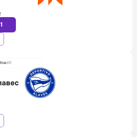
2
31
убов
45'
лавес