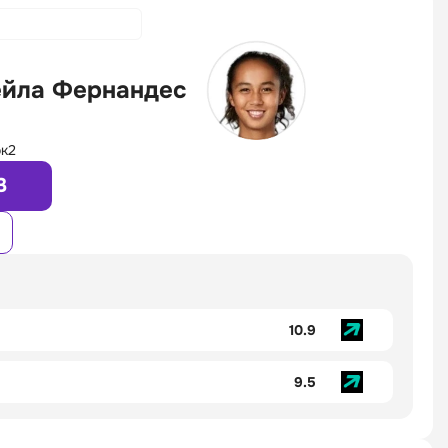
йла Фернандес
к2
3
10.9
9.5