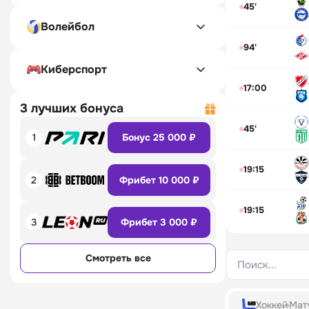
45'
Волейбол
94'
Киберспорт
17:00
3 лучших бонуса
45'
1
Бонус 25 000 ₽
19:15
2
Фрибет 10 000 ₽
19:15
3
Фрибет 3 000 ₽
Смотреть все
Поиск...
Хоккей
Матч