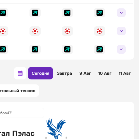
Сегодня
Завтра
9 Авг
10 Авг
11 Авг
стольный теннис
убов
47'
тал Пэлас