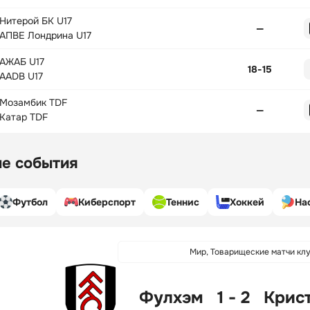
Нитерой БК U17
—
АПВЕ Лондрина U17
АЖАБ U17
18
-
15
AADB U17
Мозамбик TDF
—
Катар TDF
е события
Футбол
Киберспорт
Теннис
Хоккей
На
Мир, Товарищеские матчи кл
Фулхэм
1 - 2
Крис