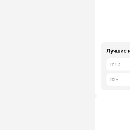
Лучшие 
П1П2
П2Н