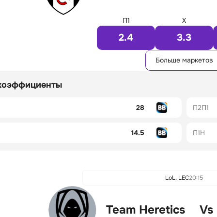
П1
X
2.4
3.3
Больше маркетов
коэффициенты
28
П2П1
14.5
П1Н
LoL, LEC
20:15
Team Heretics
Vs