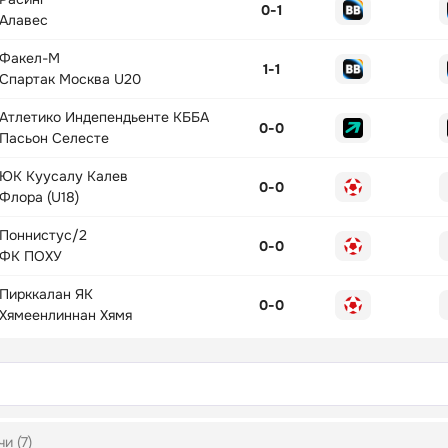
0
-
1
Алавес
Факел-М
1
-
1
Спартак Москва U20
Атлетико Индепендьенте КББА
0
-
0
Пасьон Селесте
ЮК Куусалу Калев
0
-
0
Флора (U18)
Поннистус/2
0
-
0
ФК ПОХУ
Пирккалан ЯК
0
-
0
Хямеенлиннан Хямя
и (7)