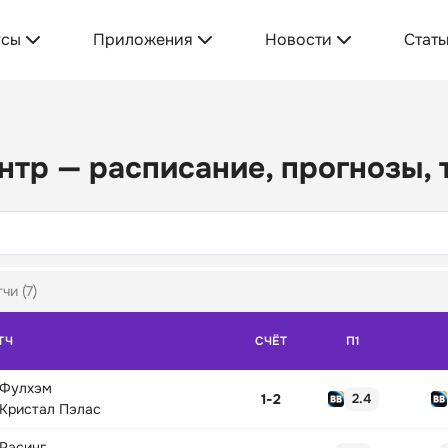
усы
Приложения
Новости
Стать
нтр — расписание, прогнозы,
чи (7)
ТЧ
СЧЁТ
П1
Фулхэм
1
-
2
2.4
Кристал Пэлас
Расинг