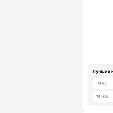
Лучшие 
ТМ 6.5
Ф1 -8.5