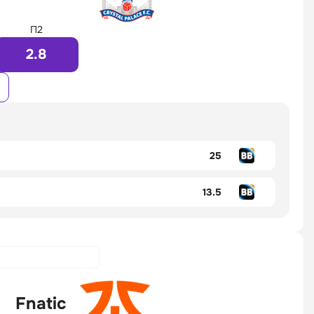
П2
2.8
25
13.5
Fnatic