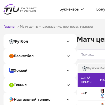
Букмекеры
Бон
Главная
Матч центр — расписание, прогнозы, турниры
Матч це
Футбол
Поиск...
Баскетбол
Футбол
Мат
Хоккей
ДАТА/
МА
ВРЕМЯ
Теннис
47'
Настольный теннис