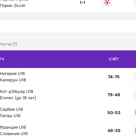
1
-
1
Порин Эссят
Матчи (7)
ТЧ
СЧЁТ
Нигерия U18
74
-
75
Камерун U18
Кот-д'Ивуар U18
79
-
48
Египет (до 18 лет)
Сербия U16
50
-
53
Литва U16
Франция U16
49
-
35
Словения U16