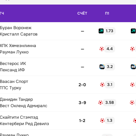
ТЧ
СЧЁТ
П1
Буран Воронеж
—
1.73
Кристалл Саратов
ХПК Хямеэнлинна
—
4.4
Рауман Лукко
Вестерос ИК
—
3.2
Лександ ИФ
Ваасан Спорт
2
-
0
3.1
ТПС Турку
Данидин Тандер
3
-
9
3.58
Вест Окленд Адмиралс
Скайтити Стэмпэд
1
-
2
1.3
Кентербери Ред Девилз
Рауман Лукко