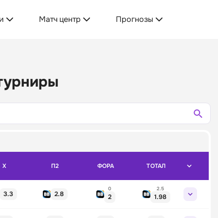
и
Матч центр
Прогнозы
 турниры
X
П2
ФОРА
ТОТАЛ
0
2.5
3.3
2.8
2
1.98