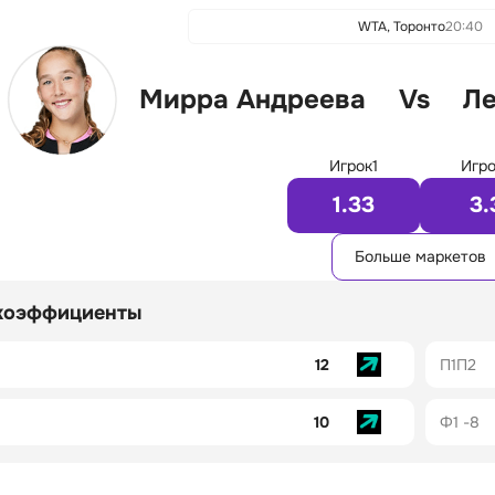
WTA, Торонто
20:40
Мирра Андреева
Vs
Ле
Игрок1
Игро
1.33
3.
Больше маркетов
коэффициенты
12
П1П2
10
Ф1 -8