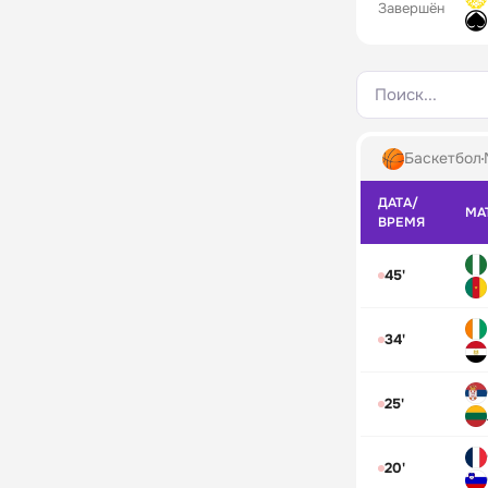
Завершён
Поиск...
Баскетбол
ДАТА/
МА
ВРЕМЯ
45'
34'
25'
20'