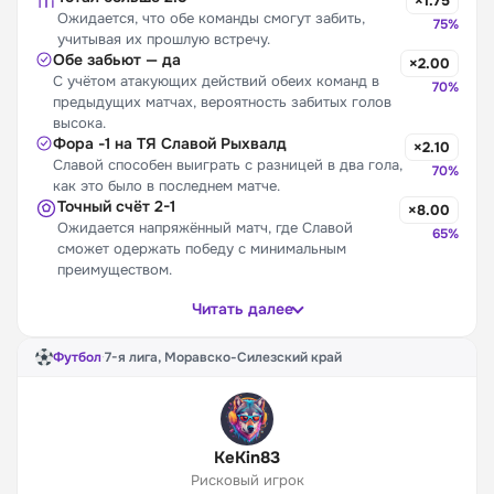
×1.75
Ожидается, что обе команды смогут забить,
75%
учитывая их прошлую встречу.
Обе забьют — да
×2.00
С учётом атакующих действий обеих команд в
70%
предыдущих матчах, вероятность забитых голов
высока.
Фора -1 на ТЯ Славой Рыхвалд
×2.10
Славой способен выиграть с разницей в два гола,
70%
как это было в последнем матче.
Точный счёт 2-1
×8.00
Ожидается напряжённый матч, где Славой
65%
сможет одержать победу с минимальным
преимуществом.
Читать далее
Футбол
·
7-я лига, Моравско-Силезский край
KeKin83
Рисковый игрок