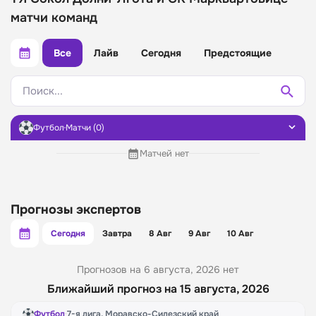
матчи команд
Все
Лайв
Сегодня
Предстоящие
Поиск...
Футбол
Матчи (0)
Матчей нет
Прогнозы экспертов
Сегодня
Завтра
8 Авг
9 Авг
10 Авг
Прогнозов на 6 августа, 2026 нет
Ближайший прогноз на 15 августа, 2026
Футбол
·
7-я лига, Моравско-Силезский край