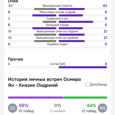
Очки
36
42
Выигранные поинты
5
5
Максимум очков подряд
2
5
Сравняли счет
5
5
Большой отрыв
18
21
Выигранные очки на подаче
18
21
Выигранные очки на приёме
0
0
Ошибки подач
Прочее
0
3
Сетки (let)
История личных встреч Осмера
Ян - Кназик Ондржей
Дом/Выезд
56%
0%
44%
15 побед
0 ничьих
12 побед