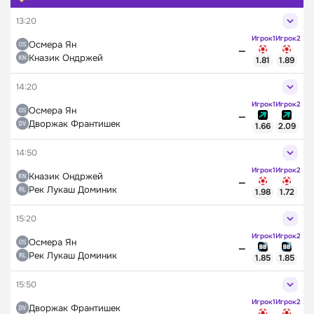
13:20
Игрок1
Игрок2
Осмера Ян
—
Кназик Ондржей
1.81
1.89
14:20
Игрок1
Игрок2
Осмера Ян
—
Дворжак Франтишек
1.66
2.09
14:50
Игрок1
Игрок2
Кназик Ондржей
—
Рек Лукаш Доминик
1.98
1.72
15:20
Игрок1
Игрок2
Осмера Ян
—
Рек Лукаш Доминик
1.85
1.85
15:50
Игрок1
Игрок2
Дворжак Франтишек