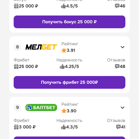
Служба поддержки
4/5
25 000 ₽
4.5/5
46
Бонусы и акции
5/5
Рейтинг 
5/5
Получить бонус 25 000 ₽
пользователей
Бонусы
17
Коэффициенты
4/5
Сайт
Приложение
Линия в прематче
4/5
Рейтинг
Линия в лайве
4/5
3.91
Удобство платежей
4/5
Фрибет
Надежность
Отзывов
Служба поддержки
4/5
25 000 ₽
4.25/5
48
Бонусы и акции
4/5
Рейтинг 
5/5
Получить фрибет 25 000₽
пользователей
Промокод
Бонусы
Коэффициенты
4/5
15
Линия в прематче
4/5
Рейтинг
Линия в лайве
Сайт
Приложение
3/5
3.90
Удобство платежей
4/5
Фрибет
Надежность
Отзывов
Служба поддержки
4/5
3 000 ₽
4.3/5
41
Бонусы и акции
4/5
Рейтинг 