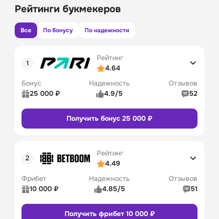
Рейтинги букмекеров
Все
По бонусу
По надежности
Рейтинг
4.64
Бонус
Надежность
Отзывов
25 000 ₽
4.9/5
52
Рейтинг 
5/5
Получить бонус 25 000 ₽
пользователей
Коэффициенты
5/5
Линия в прематче
4/5
Рейтинг
Линия в лайве
5/5
4.49
Удобство платежей
4/5
Фрибет
Надежность
Отзывов
Служба поддержки
5/5
10 000 ₽
4.85/5
51
Бонусы и акции
5/5
Рейтинг 
5/5
Получить фрибет 10 000 ₽
пользователей
Промокод
Бонусы