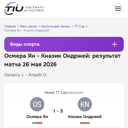
Главная
Матч центр
Настольный теннис
TT Cup
Осмера Ян - Кназик Ондржей
Популярные БК
Пари
Виды спорта
По букмекеру
БетБум
Леон
Pari
Осмера Ян - Кназик Ондржей: результат
Приложения для Android
Винлайн
BetBoom
матча 26 мая 2026
Фонбет
Leon
Пари
Виды спорта
Марафон
Winline
БетБум
Osmera J. - Knazik O.
Бетсити
Fonbet
Леон
Баскетбол
Статьи о БК
Мелбет
Лига Ставок
Винлайн
Киберспорт
Winline
Лига Ставок
Марафон
Фонбет
Теннис
Чехия, TT Cup
Завершён
База знаний
По видам спорта
Олимпбет
Бет-М
Марафон
Хоккей
Виды ставок
Тенниси
Baltbet
Бетсити
Футбол
Футбол
1 - 3
Футбол
По видам спорта
Основы ставок
Балтбет
Melbet
Мелбет
Хоккей
Осмера Ян
Кназик Ондржей
Евролига
Сервисы
Бет-М
Olimpbet
Лига Ставок
Баскетбол
Футбол
Виды спорта
Кубок России
Беттери
Tennisi
Олимпбет
Теннис
Хоккей