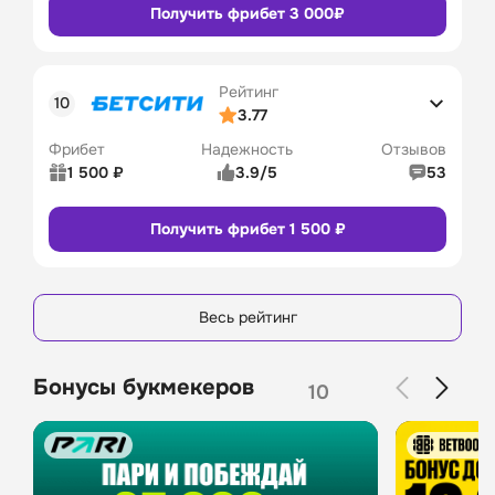
5/5
Получить фрибет 3 000₽
пользователей
Промокод
Бонусы
Коэффициенты
4/5
16
Линия в прематче
4/5
Рейтинг
Линия в лайве
Сайт
Приложение
3/5
3.77
Удобство платежей
4/5
Фрибет
Надежность
Отзывов
Служба поддержки
4/5
1 500 ₽
3.9/5
53
Бонусы и акции
4/5
Рейтинг 
5/5
Получить фрибет 1 500 ₽
пользователей
Промокод
Бонусы
Коэффициенты
3/5
8
Линия в прематче
3/5
Линия в лайве
Сайт
Приложение
4/5
Весь рейтинг
Удобство платежей
4/5
Служба поддержки
4/5
Бонусы букмекеров
10
Бонусы и акции
4/5
Промокод
Бонусы
13