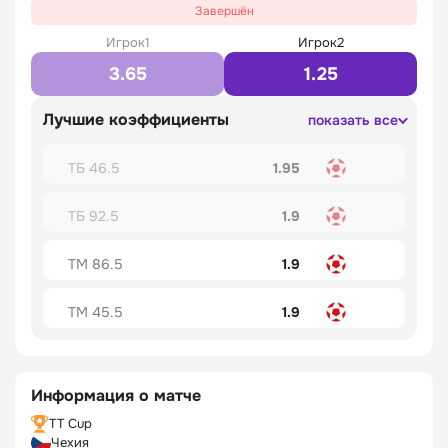
Завершён
Лига Чемпионов
Зенит
Betcity
Тенниси
Теннис
Настольный теннис
Баскетбол
Лига Европы
Спортбет
Bettery
Балтбет
Футбол
Волейбол
Теннис
Игрок1
Игрок2
24bet
Zenit
Беттери
Киберспорт
Настольный теннис
3.65
1.25
Рейтинги
Футбол
Спортбет
Зенит
Волейбол
Прочие категории
Лучшие букмекеры
РПЛ
24bet
Киберспорт
Лучшие коэффициенты
показать все
Приложения для iOS
Футбол
Легальные букмекерские конторы
Фрибеты
Лига чемпионов
Российские букмекеры
Фрибеты без депозита
АПЛ
РПЛ
Leon
ТБ 46.5
1.95
БК с мобильным приложением
Фрибет без отыгрыша
Серия А
Лига чемпионов
Zenit
Надежные букмекеры
Промокод без отыгрыша
Ла Лига
АПЛ
Лига Ставок
ТБ 92.5
1.9
БК с гостевым демосчетом
Бонус за регистрацию без отыгрыша
Бундеслига
Серия А
Марафон
БК с большими коэффициентами
Фрибеты сегодня
Лига Европы
Ла Лига
Melbet
ТМ 86.5
1.9
БК с минимальными депозитами
Лучшие фрибеты
Лига конференций
Бундеслига
Pari
Букмекеры для ставок на американский футбол
Фрибет новым игрокам
Лига наций
Лига Европы
Tennisi
ТМ 45.5
1.9
Букмекеры для ставок на бейсбол
Новые БК с фрибетом
Суперкубок УЕФА
Лига конференций
Fonbet
Хоккей
Хоккей
Букмекеры для ставок на гольф
Фрибет 3000
Betcity
Букмекеры для ставок на автогонки
Акции букмекерских контор при регистрации
КХЛ
КХЛ
BetBoom
Букмекеры для ставок на чемпионаты мира и Европы
Промокоды букмекеров
НХЛ
НХЛ
Bettery
Информация о матче
Букмекеры для ставок на дартс
Бездепозитные бонусы за регистрацию
АХЛ
АХЛ
Olimpbet
TT Cup
Баскетбол
Баскетбол
Букмекеры для ставок на скачки
Бездепозитные бонусы букмекеров
Winline
Чехия