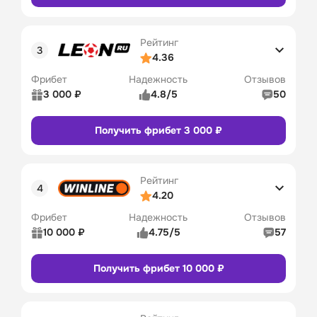
Коэффициенты
5/5
22
Линия в прематче
4/5
Рейтинг
Линия в лайве
Сайт
Приложение
5/5
4.36
Удобство платежей
4/5
Фрибет
Надежность
Отзывов
Служба поддержки
4/5
3 000 ₽
4.8/5
50
Бонусы и акции
5/5
Рейтинг 
5/5
Получить фрибет 3 000 ₽
пользователей
Промокод
Бонусы
Коэффициенты
5/5
42
Линия в прематче
5/5
Рейтинг
Линия в лайве
Сайт
Приложение
3/5
4.20
Удобство платежей
4/5
Фрибет
Надежность
Отзывов
Служба поддержки
5/5
10 000 ₽
4.75/5
57
Бонусы и акции
4/5
Рейтинг 
5/5
Получить фрибет 10 000 ₽
пользователей
Промокод
Бонусы
Коэффициенты
4/5
34
Линия в прематче
4/5