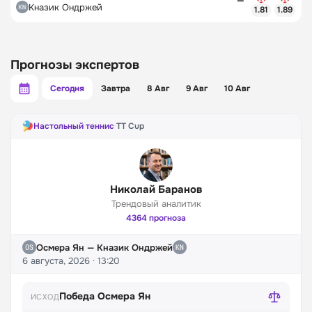
—
Кназик Ондржей
1.81
1.89
Прогнозы экспертов
Сегодня
Завтра
8 Авг
9 Авг
10 Авг
Настольный теннис
·
TT Cup
Николай Баранов
Трендовый аналитик
4364 прогноза
Осмера Ян — Кназик Ондржей
6 августа, 2026 · 13:20
Победа Осмера Ян
ИСХОД