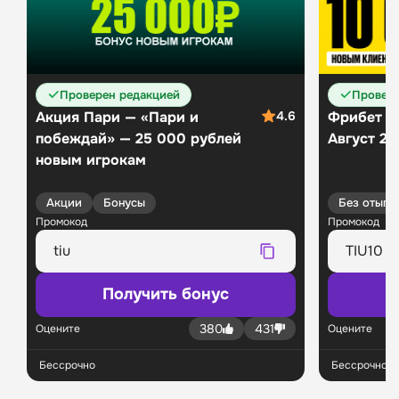
Сайт
Приложение
Проверен редакцией
Провере
Акция Пари — «Пари и
4.6
Фрибет Б
побеждай» — 25 000 рублей
Август 20
новым игрокам
Акции
Бонусы
Без отыгр
Промокод
Промокод
Получить бонус
П
380
431
Оцените
Оцените
Бессрочно
Бессрочно