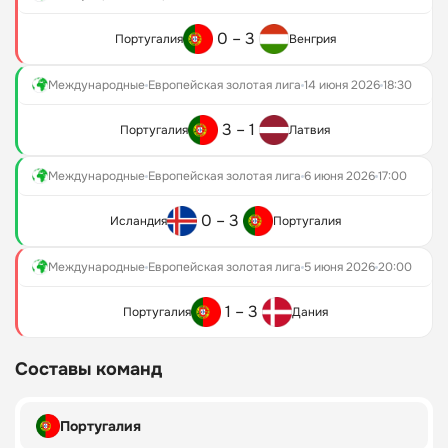
0 – 3
Португалия
Венгрия
Международные
Европейская золотая лига
14 июня 2026
18:30
3 – 1
Португалия
Латвия
Международные
Европейская золотая лига
6 июня 2026
17:00
0 – 3
Исландия
Португалия
Международные
Европейская золотая лига
5 июня 2026
20:00
1 – 3
Португалия
Дания
Составы команд
Португалия