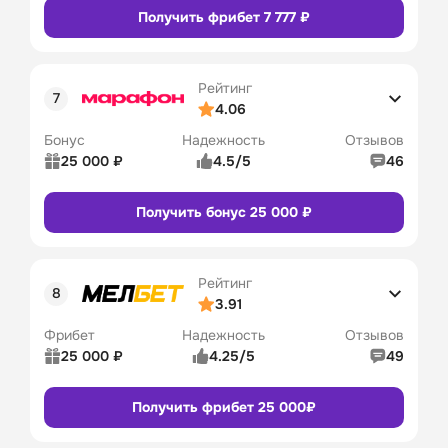
5/5
Получить фрибет 7 777 ₽
пользователей
Промокод
Бонусы
Коэффициенты
4/5
10
Линия в прематче
4/5
Рейтинг
Сайт
Приложение
Линия в лайве
4/5
4.06
Удобство платежей
4/5
Бонус
Надежность
Отзывов
Служба поддержки
4/5
25 000 ₽
4.5/5
46
Бонусы и акции
5/5
Рейтинг 
5/5
Получить бонус 25 000 ₽
пользователей
Бонусы
17
Коэффициенты
4/5
Сайт
Приложение
Линия в прематче
4/5
Рейтинг
Линия в лайве
4/5
3.91
Удобство платежей
4/5
Фрибет
Надежность
Отзывов
Служба поддержки
4/5
25 000 ₽
4.25/5
49
Бонусы и акции
4/5
Рейтинг 
5/5
Получить фрибет 25 000₽
пользователей
Промокод
Бонусы
Коэффициенты
4/5
15