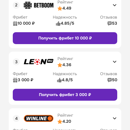
Рейтинг
Линия в лайве
5/5
4.49
Удобство платежей
4/5
Фрибет
Надежность
Отзывов
Служба поддержки
5/5
10 000 ₽
4.85/5
53
Бонусы и акции
5/5
Рейтинг 
5/5
Получить фрибет 10 000 ₽
пользователей
Промокод
Бонусы
Коэффициенты
5/5
22
Линия в прематче
4/5
Рейтинг
Линия в лайве
Сайт
Приложение
5/5
4.36
Удобство платежей
4/5
Фрибет
Надежность
Отзывов
Служба поддержки
4/5
3 000 ₽
4.8/5
50
Бонусы и акции
5/5
Рейтинг 
5/5
Получить фрибет 3 000 ₽
пользователей
Промокод
Бонусы
Коэффициенты
5/5
42
Линия в прематче
5/5
Рейтинг
Линия в лайве
Сайт
Приложение
3/5
4.20
Удобство платежей
4/5