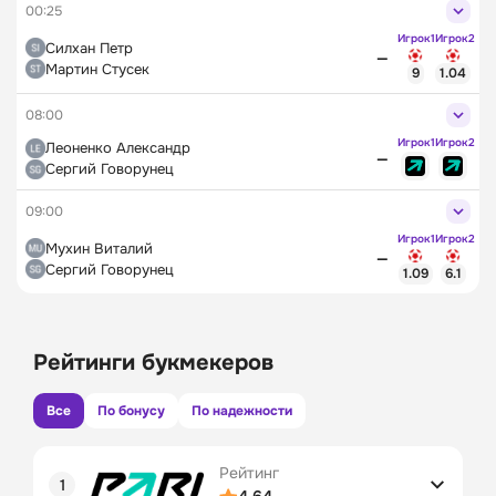
00:25
Игрок1
Игрок2
Силхан Петр
—
Мартин Стусек
9
1.04
08:00
Игрок1
Игрок2
Леоненко Александр
—
Сергий Говорунец
09:00
Игрок1
Игрок2
Мухин Виталий
—
Сергий Говорунец
1.09
6.1
Рейтинги букмекеров
Все
По бонусу
По надежности
Рейтинг