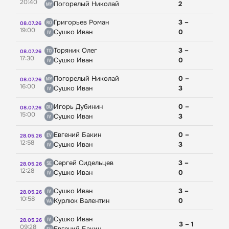
Букмекеры для ставок на киберспорт
НБА
НБА
Baltbet
20:40
Погорелый Николай
2
Букмекеры для профессиональных игроков
Единая Лига ВТБ
Единая Лига ВТБ
24Бет
Григорьев Роман
3 –
08.07.26
Букмекеры для ставок на футбол
Евролига
Евролига
19:00
Сушко Иван
0
WNBA
WNBA
Суперлига
Суперлига
Торяник Олег
3 –
08.07.26
17:30
Теннис
Теннис
Сушко Иван
0
US Open 2026 ATP
ATP
Погорелый Николай
0 –
08.07.26
US Open 2026 WTA
WTA
16:00
Сушко Иван
3
Настольный теннис
Cincinnati ATP
Игорь Дубинин
0 –
Cincinnati WTA
Челленджер
08.07.26
15:00
Сушко Иван
3
Настольный теннис
Лига Про
Чемпионат мира
Setka Cup
Евгений Бакин
0 –
28.05.26
Волейбол
Кубок мира
12:58
Сушко Иван
3
Чемпионат Европы
Лига Наций
Сергей Сидельцев
3 –
28.05.26
WTT Champions Yokohama, MS
Суперлига России
12:28
Сушко Иван
0
Киберспорт
WTT Champions Yokohama, WS
Europe Smash Sweden, WS
IEM Cologne
Сушко Иван
3 –
28.05.26
10:58
Курлюк Валентин
0
Europe Smash Sweden, MS
The International
Волейбол
Сушко Иван
28.05.26
3 – 1
Лига Наций
09:28
Евгений Бакин