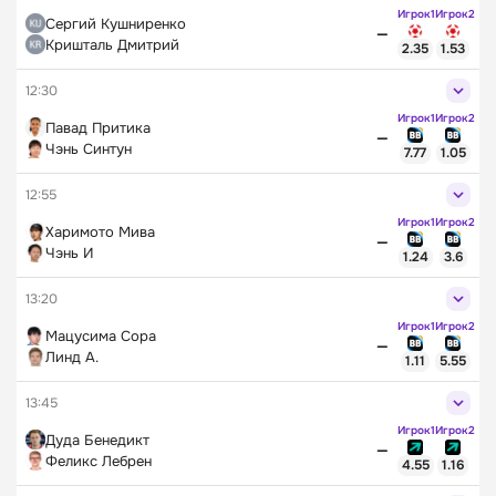
Игрок1
Игрок2
Сергий Кушниренко
—
Кришталь Дмитрий
2.35
1.53
12:30
Игрок1
Игрок2
Павад Притика
—
Чэнь Синтун
7.77
1.05
12:55
Игрок1
Игрок2
Харимото Мива
—
Чэнь И
1.24
3.6
13:20
Игрок1
Игрок2
Мацусима Сора
—
Линд А.
1.11
5.55
13:45
Игрок1
Игрок2
Дуда Бенедикт
—
Феликс Лебрен
4.55
1.16