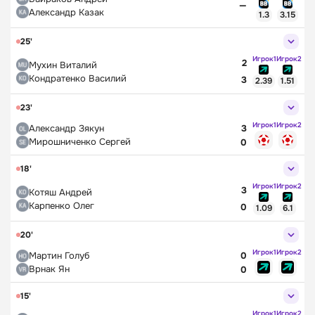
—
Александр Казак
1.3
3.15
25'
Игрок1
Игрок2
2
Мухин Виталий
Кондратенко Василий
3
2.39
1.51
23'
Игрок1
Игрок2
3
Александр Зякун
Мирошниченко Сергей
0
18'
Игрок1
Игрок2
3
Котяш Андрей
Карпенко Олег
0
1.09
6.1
20'
Игрок1
Игрок2
0
Мартин Голуб
Врнак Ян
0
15'
Игрок1
Игрок2