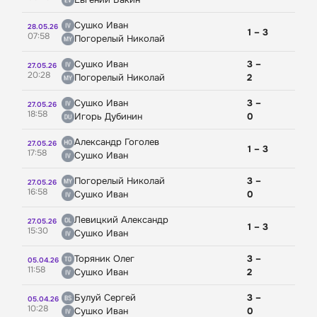
Чемпионат мира
Сушко Иван
Суперлига России
28.05.26
1 – 3
07:58
Погорелый Николай
Чемпионат Европы
Киберспорт
Сушко Иван
3 –
27.05.26
20:28
IEM Cologne
Погорелый Николай
2
The International
Сушко Иван
3 –
27.05.26
Esports World Cup Counter Strike
18:58
Игорь Дубинин
0
Александр Гоголев
27.05.26
1 – 3
17:58
Сушко Иван
Погорелый Николай
3 –
27.05.26
16:58
Сушко Иван
0
Левицкий Александр
27.05.26
1 – 3
15:30
Сушко Иван
Торяник Олег
3 –
05.04.26
11:58
Сушко Иван
2
Булуй Сергей
3 –
05.04.26
10:28
Сушко Иван
0