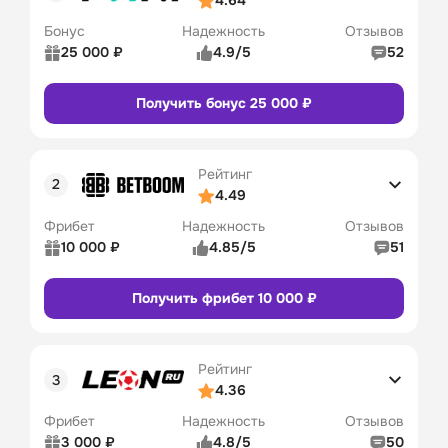
4.64
Бонус
Надежность
Отзывов
25 000 ₽
4.9/5
52
Рейтинг 
5/5
Получить бонус 25 000 ₽
пользователей
Коэффициенты
5/5
Линия в прематче
4/5
Рейтинг
Линия в лайве
5/5
4.49
Удобство платежей
4/5
Фрибет
Надежность
Отзывов
Служба поддержки
5/5
10 000 ₽
4.85/5
51
Бонусы и акции
5/5
Рейтинг 
5/5
Получить фрибет 10 000 ₽
пользователей
Промокод
Бонусы
Коэффициенты
5/5
22
Линия в прематче
4/5
Рейтинг
Линия в лайве
Сайт
Приложение
5/5
4.36
Удобство платежей
4/5
Фрибет
Надежность
Отзывов
Служба поддержки
4/5
3 000 ₽
4.8/5
50