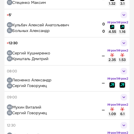
Стеценко Максим
1.32
3.1
5'
Игрок1
Игрок2
0
Кульбач Алексей Анатольевич
Больных Александр
0
4.55
1.16
12:30
Игрок1
Игрок2
Сергий Кушниренко
—
Кришталь Дмитрий
2.35
1.53
08:00
Игрок1
Игрок2
Леоненко Александр
—
Сергий Говорунец
09:00
Игрок1
Игрок2
Мухин Виталий
—
Сергий Говорунец
1.09
6.1
12:30
Игрок1
Игрок2