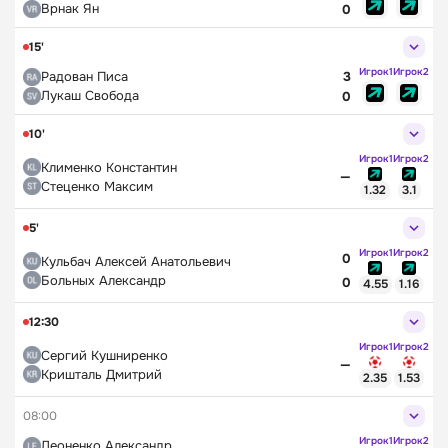
Врнак Ян
0
15'
Игрок1
Игрок2
3
Радован Писа
Лукаш Свобода
0
10'
Игрок1
Игрок2
Клименко Константин
—
Стеценко Максим
1.32
3.1
5'
Игрок1
Игрок2
0
Кульбач Алексей Анатольевич
Больных Александр
0
4.55
1.16
12:30
Игрок1
Игрок2
Сергий Кушниренко
—
Кришталь Дмитрий
2.35
1.53
08:00
Игрок1
Игрок2
Леоненко Александр