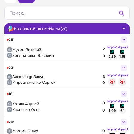
Поиск...
Настольный теннис
Матчи (20)
25'
Игрок1
Игрок2
2
Мухин Виталий
Кондратенко Василий
3
2.39
1.51
23'
Игрок1
Игрок2
3
Александр Зякун
Мирошниченко Сергей
0
18'
Игрок1
Игрок2
3
Котяш Андрей
Карпенко Олег
0
1.09
6.1
20'
Игрок1
Игрок2
0
Мартин Голуб