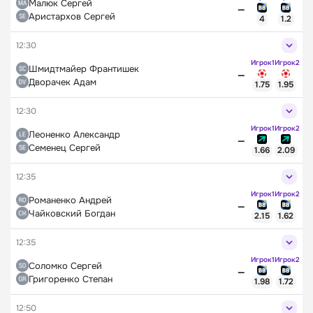
Малюк Сергей
—
Аристархов Сергей
4
1.2
12:30
Игрок1
Игрок2
Шмидтмайер Франтишек
—
Дворачек Адам
1.75
1.95
12:30
Игрок1
Игрок2
Леоненко Александр
—
Семенец Сергей
1.66
2.09
12:35
Игрок1
Игрок2
Романенко Андрей
—
Чайковский Богдан
2.15
1.62
12:35
Игрок1
Игрок2
Соломко Сергей
—
Григоренко Степан
1.98
1.72
12:50