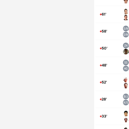
61'
58'
50'
48'
52'
28'
33'