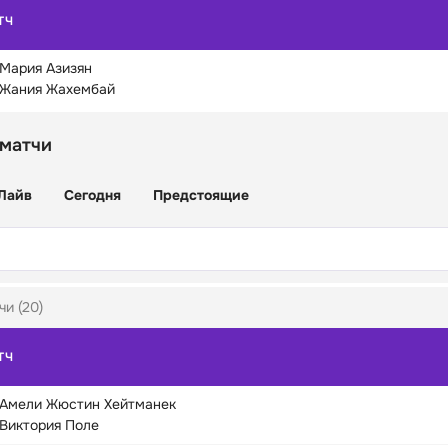
ТЧ
Мария Азизян
Жания Жахембай
 матчи
Лайв
Сегодня
Предстоящие
чи (20)
ТЧ
Амели Жюстин Хейтманек
Виктория Поле