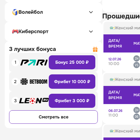
Волейбол
Прошедши
Женский ми
Киберспорт
ДАТА/
МА
ВРЕМЯ
3 лучших бонуса
12.07.26
1
Бонус 25 000 ₽
10:00
Женский ми
2
Фрибет 10 000 ₽
ДАТА/
МА
ВРЕМЯ
3
Фрибет 3 000 ₽
06.07.26
11:00
Смотреть все
Женский ми