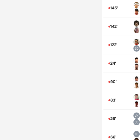
145'
142'
122'
24'
90'
83'
26'
66'