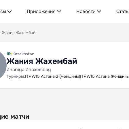
усы
Приложения
Новости
Стать
Жания Жахембай
Kazakhstan
Жания Жахембай
Zhaniya Zhaxembay
Турниры:
ITF W15 Астана 2 (женщины)
ITF W15 Астана Женщин
ие матчи