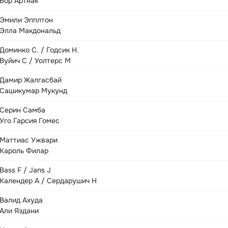
Бор Артнак
Эмили Эпплтон
Элла Макдональд
Доминко С. / Годсик Н.
Вуйич С / Уолтерс М
Дамир Жалгасбай
Сашикумар Мукунд
Серин Самба
Уго Гарсия Гомес
Маттиас Ужвари
Кароль Филар
Bass F / Jans J
Календер А / Сердарушич Н
Валид Ахуда
Али Яздани