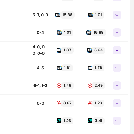
5-7, 0-3
15.88
1.01
0-4
1.01
15.88
4-0, 0-
1.07
6.64
0, 0-0
4-5
1.81
1.78
6-1, 1-2
1.46
2.49
0
-
0
3.67
1.23
—
1.26
3.41