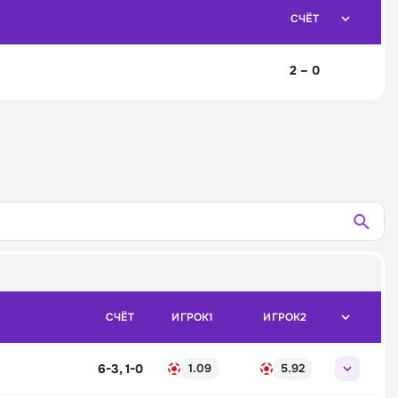
СЧЁТ
2 – 0
СЧЁТ
ИГРОК1
ИГРОК2
6-3, 1-0
1.09
5.92