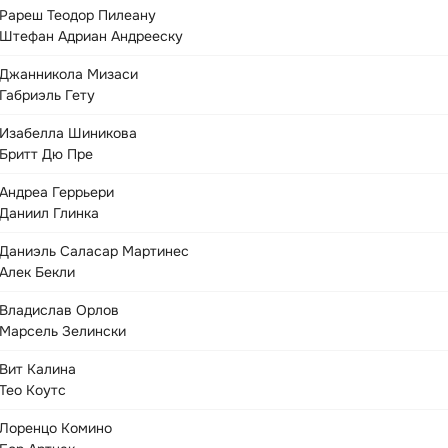
Рареш Теодор Пилеану
Штефан Адриан Андрееску
Джанникола Мизаси
Габриэль Гету
Изабелла Шиникова
Бритт Дю Пре
Андреа Геррьери
Даниил Глинка
Даниэль Саласар Мартинес
Алек Бекли
Владислав Орлов
Марсель Зелински
Вит Калина
Тео Коутс
Лоренцо Комино