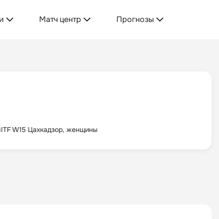
и
Матч центр
Прогнозы
ы
ITF W15 Цахкадзор, женщины