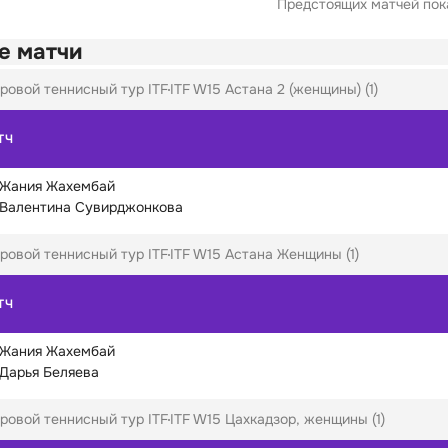
Предстоящих матчей пока
е матчи
ровой теннисный тур ITF
ITF W15 Астана 2 (женщины) (1)
ТЧ
Жания Жахембай
Валентина Сувирджонкова
ровой теннисный тур ITF
ITF W15 Астана Женщины (1)
ТЧ
Жания Жахембай
Дарья Беляева
ровой теннисный тур ITF
ITF W15 Цахкадзор, женщины (1)