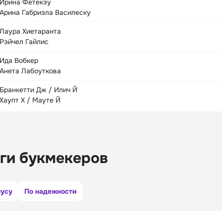
Ирина Фетекэу
Арина Габриэла Василеску
Лаура Хиетаранта
Рэйчел Гайлис
Ида Вобкер
Анета Лабоуткова
Бранкетти Дж / Илич Й
Хаупт Х / Мауте Й
ги букмекеров
нусу
По надежности