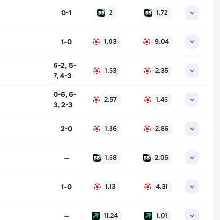
0-1
2
1.72
1
-
0
1.03
9.04
6-2, 5-
1.53
2.35
7, 4-3
0-6, 6-
2.57
1.46
3, 2-3
2-0
1.36
2.86
—
1.68
2.05
1
-
0
1.13
4.31
—
11.24
1.01