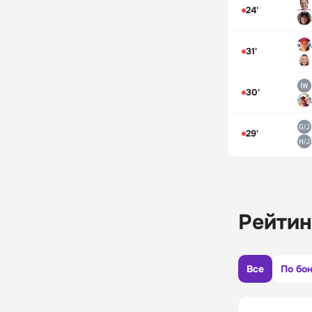
24'
31'
30'
29'
Рейтин
Все
По бо