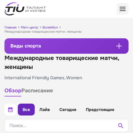
Главная
Матч центр
Волейбол
Международные товарищеские матчи, женщины
Популярные БК
Пари
Виды спорта
По букмекеру
БетБум
Леон
Pari
Международные товарищеские матчи,
Приложения для Android
Винлайн
BetBoom
женщины
Фонбет
Leon
Пари
Виды спорта
Марафон
Winline
БетБум
International Friendly Games, Women
Бетсити
Fonbet
Леон
Баскетбол
Статьи о БК
Мелбет
Лига Ставок
Винлайн
Киберспорт
Обзор
Расписание
Winline
Лига Ставок
Марафон
Фонбет
Теннис
База знаний
По видам спорта
Олимпбет
Бет-М
Марафон
Хоккей
Все
Лайв
Сегодня
Предстоящие
Виды ставок
Тенниси
Baltbet
Бетсити
Футбол
Футбол
Футбол
По видам спорта
Основы ставок
Балтбет
Melbet
Мелбет
Хоккей
Евролига
Сервисы
Бет-М
Olimpbet
Лига Ставок
Баскетбол
Футбол
Поиск...
Виды спорта
Кубок России
Беттери
Tennisi
Олимпбет
Теннис
Хоккей