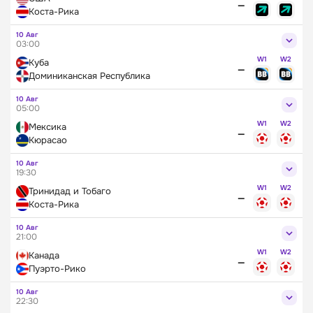
—
Чемпионат мира
Коста-Рика
Суперлига России
10 Авг
Чемпионат Европы
03:00
Киберспорт
W1
W2
Куба
—
IEM Cologne
Доминиканская Республика
The International
10 Авг
Esports World Cup Counter Strike
05:00
W1
W2
Мексика
—
Кюрасао
10 Авг
19:30
W1
W2
Тринидад и Тобаго
—
Коста-Рика
10 Авг
21:00
W1
W2
Канада
—
Пуэрто-Рико
10 Авг
22:30