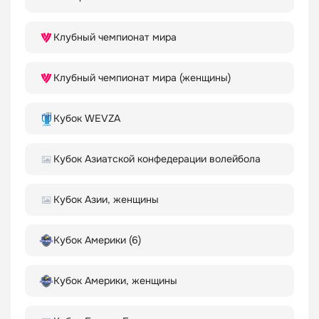
Клубный чемпионат мира
Клубный чемпионат мира (женщины)
Кубок WEVZA
Кубок Азиатской конфедерации волейбола
Кубок Азии, женщины
Кубок Америки (6)
Кубок Америки, женщины