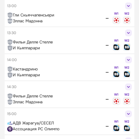
13:00
W1
W2
Гли Скьяччапенсьери
—
Эллас Мадонна
13:30
W1
W2
Фильи Делле Стелле
—
И Кьяппарари
14:00
W1
W2
Кастандрино
—
И Кьяппарари
14:30
W1
W2
Фильи Делле Стелле
—
Эллас Мадонна
15:00
W1
W2
АДВ Жарагуа/СЕСЕЛ
—
Ассоциация РС Олимпо