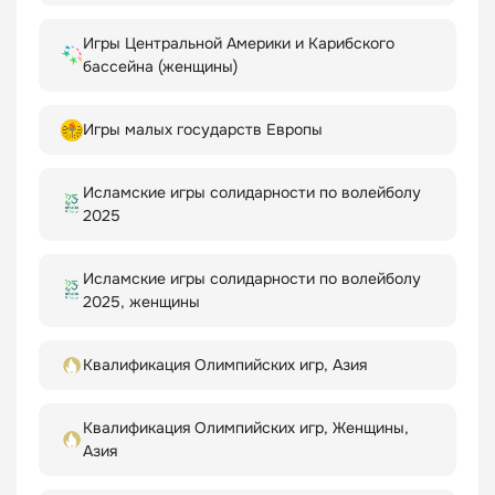
Игры Центральной Америки и Карибского
бассейна (женщины)
Игры малых государств Европы
Исламские игры солидарности по волейболу
2025
Исламские игры солидарности по волейболу
2025, женщины
Квалификация Олимпийских игр, Азия
Квалификация Олимпийских игр, Женщины,
Азия