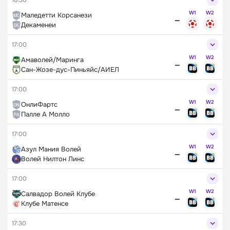
W1
W2
Маледетти Корсанези
—
Декаменеи
17:00
W1
W2
Амаволей/Маринга
—
Сан-Жозе-дус-Пиньяйс/АИЕЛ
17:00
W1
W2
ОнлиФартс
—
Палле А Молло
17:00
W1
W2
Азул Мания Волей
—
Волей Нилтон Линс
17:00
W1
W2
Салвадор Волей Клубе
—
Клубе Матенсе
17:30