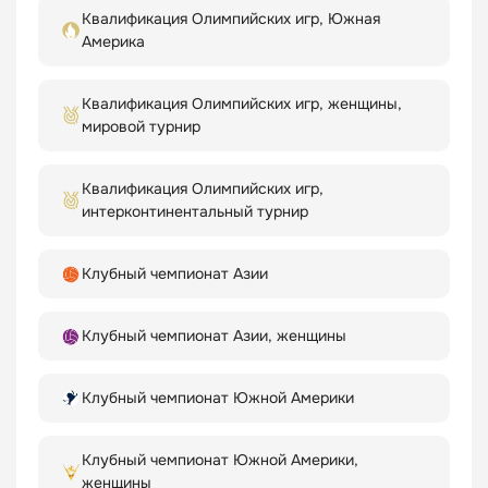
Квалификация Олимпийских игр, Южная
Америка
Квалификация Олимпийских игр, женщины,
мировой турнир
Квалификация Олимпийских игр,
интерконтинентальный турнир
Клубный чемпионат Азии
Клубный чемпионат Азии, женщины
Клубный чемпионат Южной Америки
Клубный чемпионат Южной Америки,
женщины