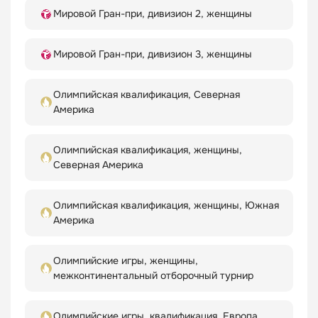
Мировой Гран-при, дивизион 2, женщины
Мировой Гран-при, дивизион 3, женщины
Олимпийская квалификация, Северная
Америка
Олимпийская квалификация, женщины,
Северная Америка
Олимпийская квалификация, женщины, Южная
Америка
Олимпийские игры, женщины,
межконтинентальный отборочный турнир
Олимпийские игры, квалификация, Европа