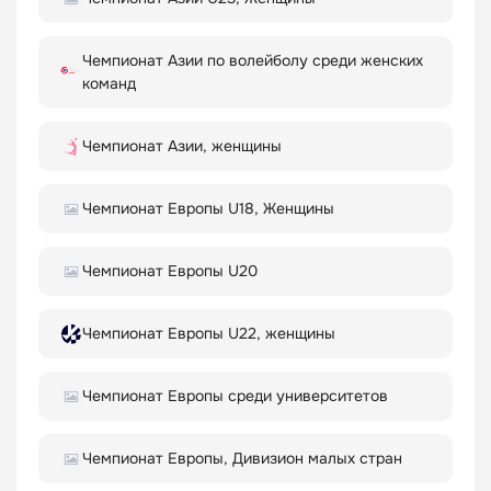
Чемпионат Азии по волейболу среди женских
команд
Чемпионат Азии, женщины
Чемпионат Европы U18, Женщины
Чемпионат Европы U20
Чемпионат Европы U22, женщины
Чемпионат Европы среди университетов
Чемпионат Европы, Дивизион малых стран