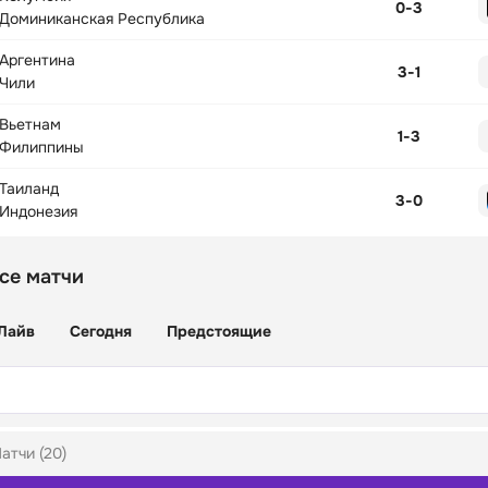
0
-
3
Доминиканская Республика
Аргентина
3
-
1
Чили
Вьетнам
1
-
3
Филиппины
Таиланд
3
-
0
Индонезия
се матчи
Лайв
Сегодня
Предстоящие
атчи (20)