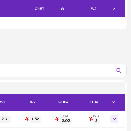
СЧЁТ
W1
W2
W1
W2
ФОРА
ТОТАЛ
15.5
90.5
2.31
1.52
2.02
2