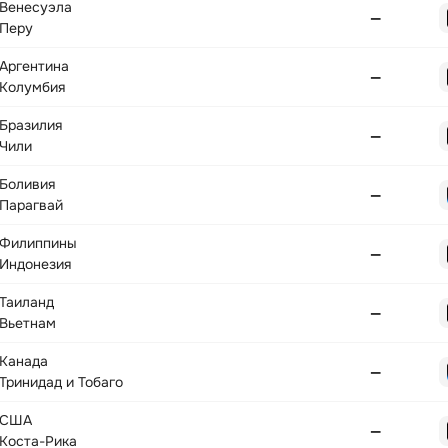
Венесуэла
—
Перу
Аргентина
—
Колумбия
Бразилия
—
Чили
Боливия
—
Парагвай
Филиппины
—
Индонезия
Таиланд
—
Вьетнам
Канада
—
Тринидад и Тобаго
США
—
Коста-Рика