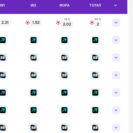
W1
W2
ФОРА
ТОТАЛ
15.5
90.5
2.31
1.52
2.02
2