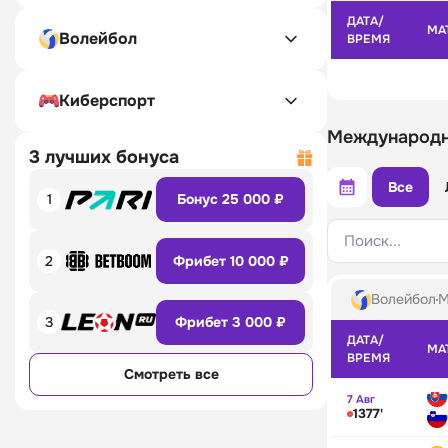
ДАТА/
МА
Волейбол
ВРЕМЯ
Киберспорт
Международн
3 лучших бонуса
Все
1
Бонус 25 000 ₽
Поиск...
2
Фрибет 10 000 ₽
Волейбол
М
3
Фрибет 3 000 ₽
ДАТА/
МА
ВРЕМЯ
Смотреть все
7 Авг
1377'