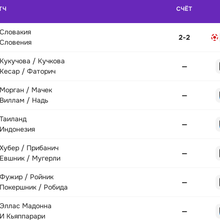
ТЧ
СЧЁТ
Словакия
2
-
2
Словения
Кукучова / Кучкова
—
Кесар / Фаторич
Морган / Мачек
—
Виллам / Надь
Таиланд
—
Индонезия
Хубер / Прибанич
—
Евшник / Мугерли
Фужир / Ройник
—
Покершник / Робида
Эллас Мадонна
—
И Кьяппарари