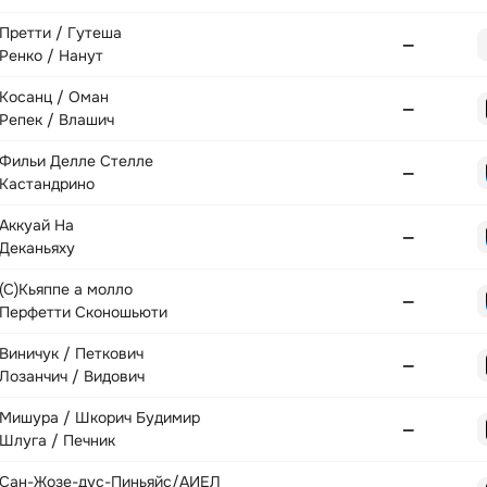
Претти / Гутеша
—
Ренко / Нанут
Косанц / Оман
—
Репек / Влашич
Фильи Делле Стелле
—
Кастандрино
Аккуай На
—
Деканьяху
(С)Кьяппе а молло
—
Перфетти Сконошьюти
Виничук / Петкович
—
Лозанчич / Видович
Мишура / Шкорич Будимир
—
Шлуга / Печник
Сан-Жозе-дус-Пиньяйс/АИЕЛ