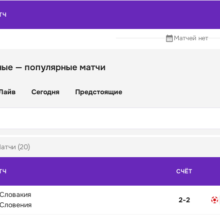
ТЧ
Матчей нет
ые — популярные матчи
Лайв
Сегодня
Предстоящие
атчи (20)
ТЧ
СЧЁТ
Словакия
2
-
2
Словения