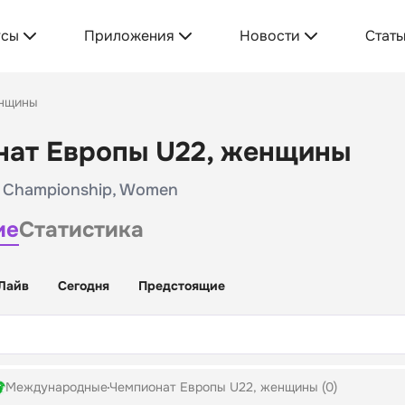
усы
Приложения
Новости
Стать
енщины
нат Европы U22, женщины
 Championship, Women
ие
Статистика
Лайв
Сегодня
Предстоящие
Международные
Чемпионат Европы U22, женщины (0)