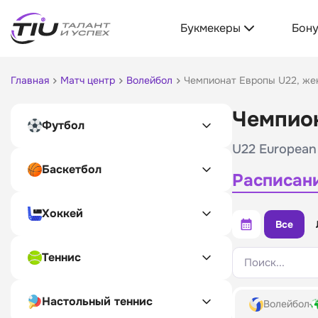
Букмекеры
Бон
Главная
Матч центр
Волейбол
Чемпионат Европы U22, ж
Чемпио
Футбол
U22 European
Баскетбол
Расписан
Хоккей
Все
Теннис
Поиск...
Настольный теннис
Волейбол