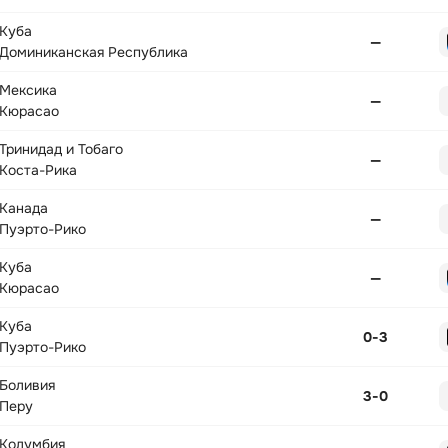
Куба
—
Доминиканская Республика
Мексика
—
Кюрасао
Тринидад и Тобаго
—
Коста-Рика
Канада
—
Пуэрто-Рико
Куба
—
Кюрасао
Куба
0
-
3
Пуэрто-Рико
Боливия
3
-
0
Перу
Колумбия