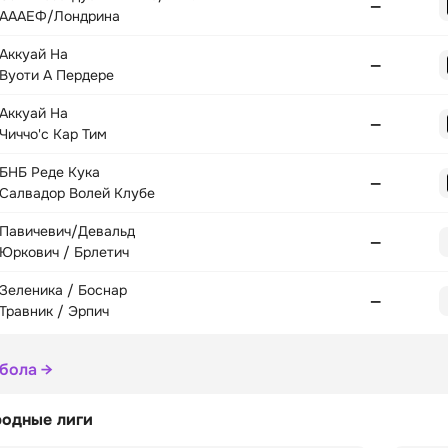
—
АААЕФ/Лондрина
Аккуай На
—
Вуоти А Пердере
Аккуай На
—
Чиччо'с Кар Тим
БНБ Реде Кука
—
Салвадор Волей Клубе
Павичевич/Девальд
—
Юркович / Брлетич
Зеленика / Боснар
—
Травник / Эрпич
йбола →
одные лиги