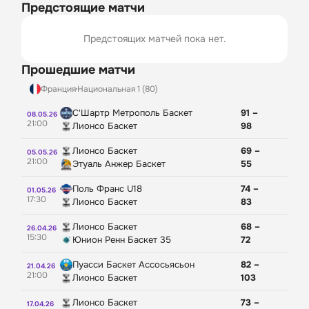
Предстоящие матчи
Лига Чемпионов
Зенит
Betcity
Тенниси
Теннис
Настольный теннис
Баскетбол
Лига Европы
Спортбет
Bettery
Балтбет
Футбол
Волейбол
Теннис
Предстоящих матчей пока нет.
24bet
Zenit
Беттери
Киберспорт
Настольный теннис
Рейтинги
Футбол
Спортбет
Зенит
Волейбол
Прошедшие матчи
Прочие категории
Лучшие букмекеры
РПЛ
24bet
Киберспорт
Приложения для iOS
Футбол
Легальные букмекерские конторы
Фрибеты
Лига чемпионов
Франция
Национальная 1 (80)
Российские букмекеры
Фрибеты без депозита
АПЛ
РПЛ
Leon
С'Шартр Метрополь Баскет
91 –
08.05.26
БК с мобильным приложением
Фрибет без отыгрыша
Серия А
Лига чемпионов
Zenit
21:00
Лионсо Баскет
98
Надежные букмекеры
Промокод без отыгрыша
Ла Лига
АПЛ
Лига Ставок
Лионсо Баскет
69 –
БК с гостевым демосчетом
Бонус за регистрацию без отыгрыша
Бундеслига
Серия А
Марафон
05.05.26
21:00
Этуаль Анжер Баскет
55
БК с большими коэффициентами
Фрибеты сегодня
Лига Европы
Ла Лига
Melbet
БК с минимальными депозитами
Лучшие фрибеты
Лига конференций
Бундеслига
Pari
Поль Франс U18
74 –
01.05.26
17:30
Букмекеры для ставок на американский футбол
Фрибет новым игрокам
Лига наций
Лига Европы
Tennisi
Лионсо Баскет
83
Букмекеры для ставок на бейсбол
Новые БК с фрибетом
Суперкубок УЕФА
Лига конференций
Fonbet
Лионсо Баскет
68 –
26.04.26
Хоккей
Хоккей
Букмекеры для ставок на гольф
Фрибет 3000
Betcity
15:30
Юнион Ренн Баскет 35
72
Букмекеры для ставок на автогонки
Акции букмекерских контор при регистрации
КХЛ
КХЛ
BetBoom
Букмекеры для ставок на чемпионаты мира и Европы
Промокоды букмекеров
НХЛ
НХЛ
Bettery
Пуасси Баскет Ассосьясьон
82 –
21.04.26
21:00
Лионсо Баскет
103
Букмекеры для ставок на дартс
Бездепозитные бонусы за регистрацию
АХЛ
АХЛ
Olimpbet
Баскетбол
Баскетбол
Букмекеры для ставок на скачки
Бездепозитные бонусы букмекеров
Winline
Лионсо Баскет
73 –
17.04.26