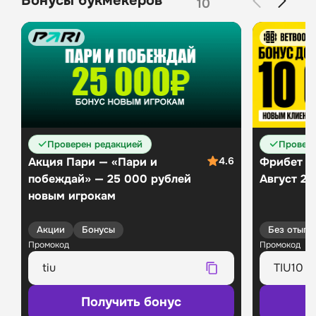
Бонусы букмекеров
10
Бонусы и акции
4/5
Промокод
Бонусы
13
Сайт
Приложение
Проверен редакцией
Провере
Акция Пари — «Пари и
4.6
Фрибет Б
побеждай» — 25 000 рублей
Август 20
новым игрокам
Акции
Бонусы
Без отыгр
Промокод
Промокод
Получить бонус
П