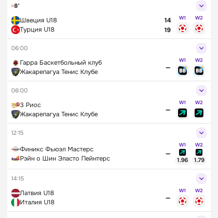
8'
W1
W2
14
Швеция U18
Турция U18
19
06:00
W1
W2
Гарра Баскетбольный клуб
—
Жакарепагуа Тенис Клубе
06:00
W1
W2
3 Риос
—
Жакарепагуа Тенис Клубе
12:15
W1
W2
Финикс Фьюэл Мастерс
—
Рэйн о Шин Эласто Пейнтерс
1.96
1.79
14:15
W1
W2
Латвия U18
—
Италия U18