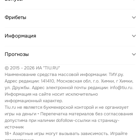
БетБум
Pari
Фрибеты
Леон
BetBoom
Лига Ставок
Пари
Информация
Leon
Мелбет
БетБум
Winline
Политика конфиденциальности
Прогнозы
Бетсити
Леон
Fonbet
Политика cookies
Марафон
© 2015 - 2026 ИА "TIU.RU"
Винлайн
Прогнозы на спорт
Марафон
Пользовательское соглашение
Наименование средства массовой информации: ТИУ.ру.
Фонбет
Фонбет
Футбол
Адрес редакции: 141410, Московская обл, г.о. Химки, г Химки,
Betcity
Согласие на обработку персональных данных
ул. Дружбы. Адрес электронной почты редакции: info@tiu.ru.
Винлайн
Марафон
Хоккей
Информация на сайте носит исключительно
Melbet
Контакты
информационный характер.
Бетсити
Баскетбол
Tiu.ru не является букмекерской конторой и не организует
Лига Ставок
Вакансии
игры на деньги • Перепечатка материалов без согласования
Мелбет
Теннис
допустима при наличии dofollow-ссылки на страницу-
Olimpbet
Блог
источник
Лига ставок
Настольный теннис
18+ Азартные игры могут вызывать зависимость. Играйте
Архив
ответственно.