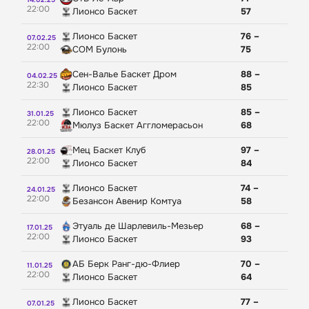
22:00
Лионсо Баскет
57
Лионсо Баскет
76 –
07.02.25
22:00
СОМ Булонь
75
Сен-Валье Баскет Дром
88 –
04.02.25
22:30
Лионсо Баскет
85
Лионсо Баскет
85 –
31.01.25
22:00
Мюлуз Баскет Аггломерасьон
68
Мец Баскет Клуб
97 –
28.01.25
22:00
Лионсо Баскет
84
Лионсо Баскет
74 –
24.01.25
22:00
Безансон Авенир Комтуа
58
Этуаль де Шарлевиль-Мезьер
68 –
17.01.25
22:00
Лионсо Баскет
93
АБ Берк Ранг-дю-Флиер
70 –
11.01.25
22:00
Лионсо Баскет
64
Лионсо Баскет
77 –
07.01.25