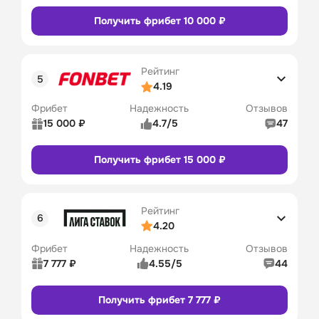
Рейтинг 
5/5
Получить фрибет 10 000 ₽
пользователей
Промокод
Бонусы
Коэффициенты
4/5
34
Линия в прематче
4/5
Рейтинг
Линия в лайве
Сайт
Приложение
4/5
4.19
Удобство платежей
4/5
Фрибет
Надежность
Отзывов
Служба поддержки
4/5
15 000 ₽
4.7/5
47
Бонусы и акции
5/5
Рейтинг 
5/5
Получить фрибет 15 000 ₽
пользователей
Промокод
Бонусы
Коэффициенты
4/5
10
Линия в прематче
4/5
Рейтинг
Линия в лайве
Сайт
Приложение
4/5
4.20
Удобство платежей
4/5
Фрибет
Надежность
Отзывов
Служба поддержки
5/5
7 777 ₽
4.55/5
44
Бонусы и акции
4/5
Рейтинг 
5/5
Получить фрибет 7 777 ₽
пользователей
Промокод
Бонусы
Коэффициенты
4/5