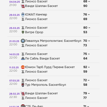
Лионсо Баскет
68 –
04.04.25
21:00
Ванде Шаллан Баскет
90
ЮЖАП Кемпер
76 –
29.03.25
22:00
Лионсо Баскет
69
Лионсо Баскет
80 –
25.03.25
22:00
Витре Орор
53
Леваллуа Метрополитанс Баскетбоул
70 –
21.03.25
22:00
Лионсо Баскет
73
Лионсо Баскет
75 –
14.03.25
22:00
Ле Сабль Ванде Баскет
64
Юнион Тарб Лурд Пирене Баскет
92 –
11.03.25
22:00
Лионсо Баскет
59
Лионсо Баскет
72 –
07.03.25
22:00
Тур Метрополь Баскетбоул
58
Ванде Шаллан Баскет
79 –
28.02.25
22:30
Лионсо Баскет
77
СТБ Ле-Авр
71 –
14.02.25