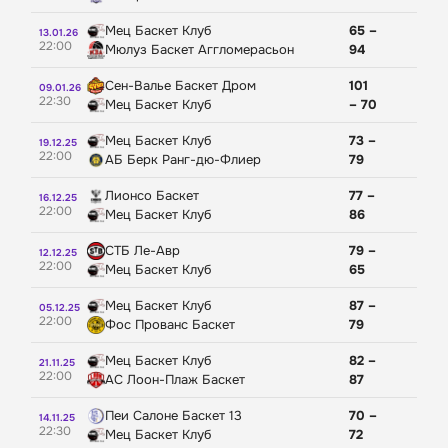
Мец Баскет Клуб
65 –
13.01.26
22:00
Мюлуз Баскет Аггломерасьон
94
Сен-Валье Баскет Дром
101
09.01.26
22:30
Мец Баскет Клуб
– 70
Мец Баскет Клуб
73 –
19.12.25
22:00
АБ Берк Ранг-дю-Флиер
79
Лионсо Баскет
77 –
16.12.25
22:00
Мец Баскет Клуб
86
СТБ Ле-Авр
79 –
12.12.25
22:00
Мец Баскет Клуб
65
Мец Баскет Клуб
87 –
05.12.25
22:00
Фос Прованс Баскет
79
Мец Баскет Клуб
82 –
21.11.25
22:00
АС Лоон-Плаж Баскет
87
Пеи Салоне Баскет 13
70 –
14.11.25
22:30
Мец Баскет Клуб
72