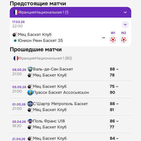
Предстоящие матчи
Лига Чемпионов
Зенит
Betcity
Тенниси
Теннис
Настольный теннис
Баскетбол
Лига Европы
Спортбет
Bettery
Балтбет
Футбол
Волейбол
Теннис
Франция
Национальная 1 (1)
24bet
Zenit
Беттери
Киберспорт
Настольный теннис
17.03.26
Рейтинги
Футбол
Спортбет
Зенит
Волейбол
22:00
Прочие категории
Лучшие букмекеры
РПЛ
24bet
Киберспорт
W1
W2
Мец Баскет Клуб
—
Приложения для iOS
Футбол
Легальные букмекерские конторы
Фрибеты
Лига чемпионов
Юнион Ренн Баскет 35
Российские букмекеры
Фрибеты без депозита
АПЛ
РПЛ
Leon
Прошедшие матчи
БК с мобильным приложением
Фрибет без отыгрыша
Серия А
Лига чемпионов
Zenit
Франция
Национальная 1 (80)
Надежные букмекеры
Промокод без отыгрыша
Ла Лига
АПЛ
Лига Ставок
Валь-де-Сен Баскет
88 –
БК с гостевым демосчетом
Бонус за регистрацию без отыгрыша
Бундеслига
Серия А
Марафон
08.05.26
21:00
Мец Баскет Клуб
78
БК с большими коэффициентами
Фрибеты сегодня
Лига Европы
Ла Лига
Melbet
БК с минимальными депозитами
Лучшие фрибеты
Лига конференций
Бундеслига
Pari
Мец Баскет Клуб
75 –
05.05.26
Букмекеры для ставок на американский футбол
Фрибет новым игрокам
Лига наций
Лига Европы
Tennisi
21:00
Пуасси Баскет Ассосьясьон
90
Букмекеры для ставок на бейсбол
Новые БК с фрибетом
Суперкубок УЕФА
Лига конференций
Fonbet
С'Шартр Метрополь Баскет
88 –
01.05.26
Хоккей
Хоккей
Букмекеры для ставок на гольф
Фрибет 3000
Betcity
21:00
Мец Баскет Клуб
81
Букмекеры для ставок на автогонки
Акции букмекерских контор при регистрации
КХЛ
КХЛ
BetBoom
Букмекеры для ставок на чемпионаты мира и Европы
Промокоды букмекеров
НХЛ
НХЛ
Bettery
Поль Франс U18
86 –
26.04.26
19:30
Мец Баскет Клуб
77
Букмекеры для ставок на дартс
Бездепозитные бонусы за регистрацию
АХЛ
АХЛ
Olimpbet
Баскетбол
Баскетбол
Букмекеры для ставок на скачки
Бездепозитные бонусы букмекеров
Winline
Мец Баскет Клуб
84 –
21.04.26