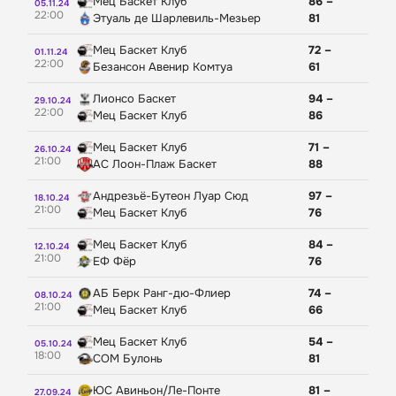
Мец Баскет Клуб
86 –
05.11.24
22:00
Этуаль де Шарлевиль-Мезьер
81
Мец Баскет Клуб
72 –
01.11.24
22:00
Безансон Авенир Комтуа
61
Лионсо Баскет
94 –
29.10.24
22:00
Мец Баскет Клуб
86
Мец Баскет Клуб
71 –
26.10.24
21:00
АС Лоон-Плаж Баскет
88
Андрезьё-Бутеон Луар Сюд
97 –
18.10.24
21:00
Мец Баскет Клуб
76
Мец Баскет Клуб
84 –
12.10.24
21:00
ЕФ Фёр
76
АБ Берк Ранг-дю-Флиер
74 –
08.10.24
21:00
Мец Баскет Клуб
66
Мец Баскет Клуб
54 –
05.10.24
18:00
СОМ Булонь
81
ЮС Авиньон/Ле-Понте
81 –
27.09.24