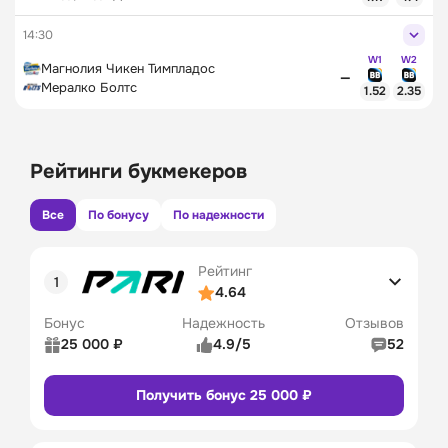
14:30
W1
W2
Магнолия Чикен Тимпладос
—
Мералко Болтс
1.52
2.35
Рейтинги букмекеров
Все
По бонусу
По надежности
Рейтинг
4.64
Бонус
Надежность
Отзывов
25 000 ₽
4.9/5
52
Рейтинг 
5/5
Получить бонус 25 000 ₽
пользователей
Коэффициенты
5/5