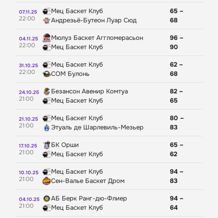
Мец Баскет Клуб
65 –
07.11.25
22:00
Андрезьё-Бутеон Луар Сюд
68
Мюлуз Баскет Аггломерасьон
96 –
04.11.25
22:00
Мец Баскет Клуб
90
Мец Баскет Клуб
62 –
31.10.25
22:00
СОМ Булонь
68
Безансон Авенир Комтуа
82 –
24.10.25
21:00
Мец Баскет Клуб
65
Мец Баскет Клуб
80 –
21.10.25
21:00
Этуаль де Шарлевиль-Мезьер
83
БК Орши
65 –
17.10.25
21:00
Мец Баскет Клуб
62
Мец Баскет Клуб
94 –
10.10.25
21:00
Сен-Валье Баскет Дром
83
АБ Берк Ранг-дю-Флиер
94 –
04.10.25
21:00
Мец Баскет Клуб
64