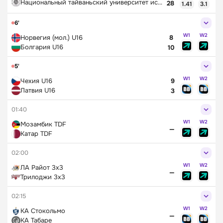
Национальный тайваньский университет искусств
28
1.41
3.1
6'
W1
W2
8
Норвегия (мол.) U16
Болгария U16
10
5'
W1
W2
9
Чехия U16
Латвия U16
3
01:40
W1
W2
Мозамбик TDF
—
Катар TDF
02:00
W1
W2
ЛА Райот 3x3
—
Трилоджи 3x3
02:15
W1
W2
КА Стокольмо
—
КА Табаре