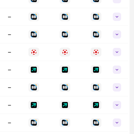
—
—
—
—
—
—
—