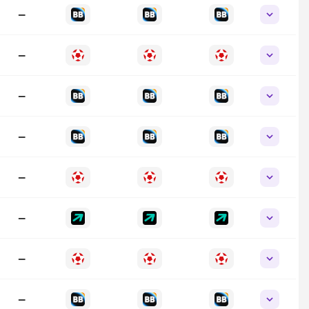
—
—
—
—
—
—
—
—