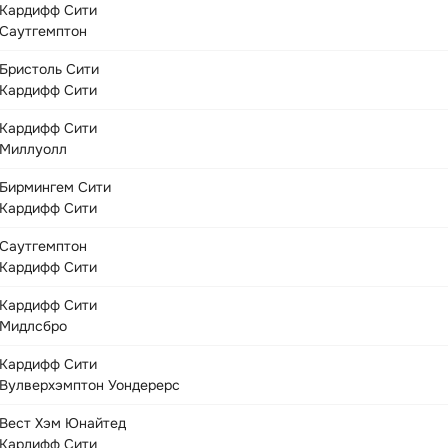
Кардифф Сити
Саутгемптон
Бристоль Сити
Кардифф Сити
Кардифф Сити
Миллуолл
Бирмингем Сити
Кардифф Сити
Саутгемптон
Кардифф Сити
Кардифф Сити
Мидлсбро
Кардифф Сити
Вулверхэмптон Уондерерс
Вест Хэм Юнайтед
Кардифф Сити