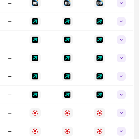
—
—
—
—
—
—
—
—