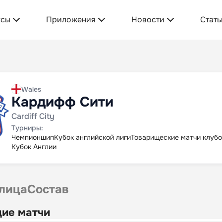
усы
Приложения
Новости
Стать
Wales
Кардифф Сити
Cardiff City
Турниры:
Чемпионшип
Кубок английской лиги
Товарищеские матчи клуб
Кубок Англии
лица
Состав
ие матчи