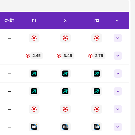
СЧЁТ
П1
X
П2
—
—
2.45
3.45
2.75
—
—
—
—