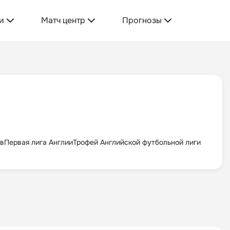
и
Матч центр
Прогнозы
ов
Первая лига Англии
Трофей Английской футбольной лиги