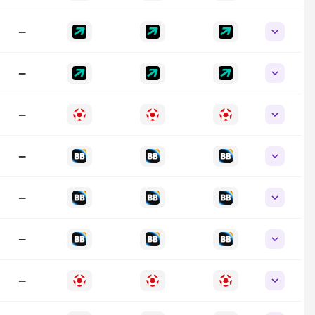
—
—
—
—
—
—
—