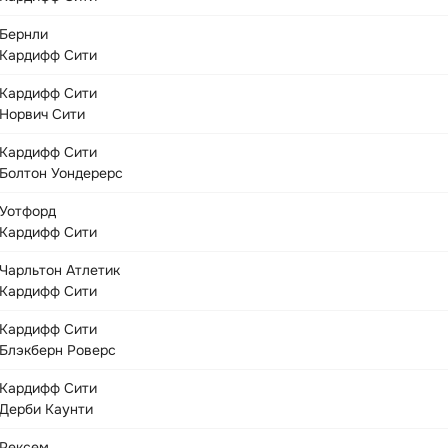
Бернли
Кардифф Сити
Кардифф Сити
Норвич Сити
Кардифф Сити
Болтон Уондерерс
Уотфорд
Кардифф Сити
Чарльтон Атлетик
Кардифф Сити
Кардифф Сити
Блэкберн Роверс
Кардифф Сити
Дерби Каунти
Рексем