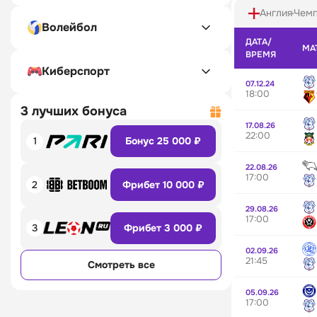
Англия
Чемп
Волейбол
ДАТА/
МА
ВРЕМЯ
Киберспорт
07.12.24
18:00
3 лучших бонуса
17.08.26
22:00
1
Бонус 25 000 ₽
22.08.26
17:00
2
Фрибет 10 000 ₽
29.08.26
17:00
3
Фрибет 3 000 ₽
02.09.26
21:45
Смотреть все
05.09.26
17:00