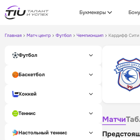
Букмекеры
Бон
Главная
Матч центр
Футбол
Чемпионшип
Кардифф Сити
Футбол
Баскетбол
Хоккей
Теннис
Матчи
Таб
Настольный теннис
Предстоящ