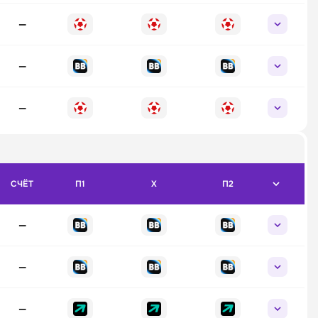
—
—
—
СЧЁТ
П1
X
П2
—
—
—