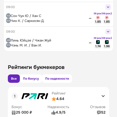
09:00
Игрок1
Игрок2
Сон Чун Ю / Хан С
—
Чин К. / Саркисян Д.
1.85
1.85
09:00
Игрок1
Игрок2
Линь Юйцзе / Чжан Жуй
—
Чэнь М. И. / Ван И.
1.74
1.96
Рейтинги букмекеров
Все
По бонусу
По надежности
Рейтинг
4.64
Бонус
Надежность
Отзывов
25 000 ₽
4.9/5
52