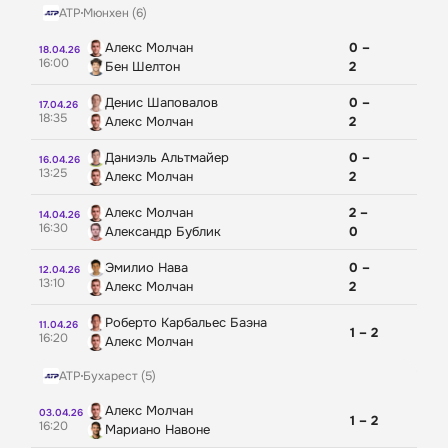
ATP
Мюнхен (6)
Алекс Молчан
0 –
18.04.26
16:00
Бен Шелтон
2
Денис Шаповалов
0 –
17.04.26
18:35
Алекс Молчан
2
Даниэль Альтмайер
0 –
16.04.26
13:25
Алекс Молчан
2
Алекс Молчан
2 –
14.04.26
16:30
Александр Бублик
0
Эмилио Нава
0 –
12.04.26
13:10
Алекс Молчан
2
Роберто Карбальес Баэна
11.04.26
1 – 2
16:20
Алекс Молчан
ATP
Бухарест (5)
Алекс Молчан
03.04.26
1 – 2
16:20
Мариано Навоне