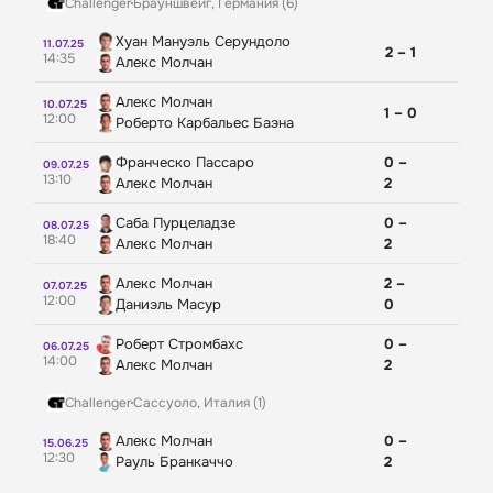
Challenger
Брауншвейг, Германия (6)
Хуан Мануэль Серундоло
11.07.25
2 – 1
14:35
Алекс Молчан
Алекс Молчан
10.07.25
1 – 0
12:00
Роберто Карбальес Баэна
Франческо Пассаро
0 –
09.07.25
13:10
Алекс Молчан
2
Саба Пурцеладзе
0 –
08.07.25
18:40
Алекс Молчан
2
Алекс Молчан
2 –
07.07.25
12:00
Даниэль Масур
0
Роберт Стромбахс
0 –
06.07.25
14:00
Алекс Молчан
2
Challenger
Сассуоло, Италия (1)
Алекс Молчан
0 –
15.06.25
12:30
Рауль Бранкаччо
2