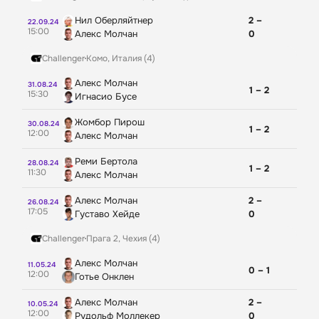
Нил Оберляйтнер
2 –
22.09.24
15:00
Алекс Молчан
0
Challenger
Комо, Италия (4)
Алекс Молчан
31.08.24
1 – 2
15:30
Игнасио Бусе
Жомбор Пирош
30.08.24
1 – 2
12:00
Алекс Молчан
Реми Бертола
28.08.24
1 – 2
11:30
Алекс Молчан
Алекс Молчан
2 –
26.08.24
17:05
Густаво Хейде
0
Challenger
Прага 2, Чехия (4)
Алекс Молчан
11.05.24
0 – 1
12:00
Готье Онклен
Алекс Молчан
2 –
10.05.24
12:00
Рудольф Моллекер
0