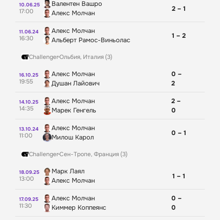
Валентен Вашро
10.06.25
2 – 1
17:00
Алекс Молчан
Алекс Молчан
11.06.24
1 – 2
16:30
Альберт Рамос-Виньолас
Challenger
Ольбия, Италия (3)
Алекс Молчан
0 –
16.10.25
19:55
Душан Лайович
2
Алекс Молчан
2 –
14.10.25
14:35
Марек Генгель
0
Алекс Молчан
13.10.24
0 – 1
11:00
Милош Карол
Challenger
Сен-Тропе, Франция (3)
Марк Лаял
18.09.25
1 – 1
13:00
Алекс Молчан
Алекс Молчан
0 –
17.09.25
11:30
Киммер Коппеянс
0