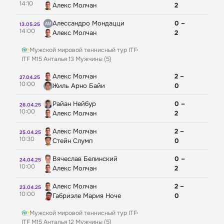
14:10
Алекс Молчан
2
Алессандро Мондацци
0 –
13.05.25
14:00
Алекс Молчан
2
Мужской мировой теннисный тур ITF
ITF M15 Анталья 13 Мужчины (5)
Алекс Молчан
2 –
27.04.25
10:00
Жиль Арно Байи
0
Райан Нейбур
0 –
26.04.25
10:00
Алекс Молчан
2
Алекс Молчан
2 –
25.04.25
10:30
Стейн Слумп
0
Вячеслав Белинский
0 –
24.04.25
10:00
Алекс Молчан
2
Алекс Молчан
2 –
23.04.25
10:00
Габриэле Мария Ноче
0
Мужской мировой теннисный тур ITF
ITF M15 Анталья 12 Мужчины (5)