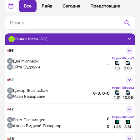
Все
Лайв
Сегодня
Предстоящие
Поиск...
Теннис
Матчи (20)
56'
Игрок1
Игрок2
Дэн Милберн
—
Эйта Судзуки
1.3
2.88
52'
Игрок1
Игрок2
Дамир Жалгасбай
6-3, 0-0
Маан Кешарвани
1.01
10.08
47'
Игрок1
Игрок2
0
Егор Плешивцев
Арнав Виджай Папаркар
0
1.25
3.51
46'