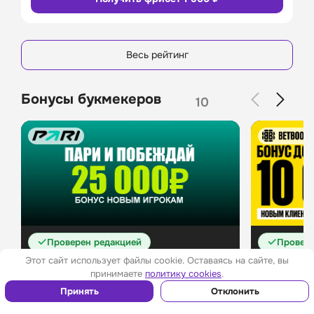
Коэффициенты
3/5
8
Линия в прематче
3/5
Линия в лайве
Сайт
Приложение
4/5
Весь рейтинг
Удобство платежей
4/5
Служба поддержки
4/5
Бонусы букмекеров
10
Бонусы и акции
4/5
Промокод
Бонусы
13
Сайт
Приложение
Проверен редакцией
Провере
Акция Пари — «Пари и
4.6
Фрибет Б
Этот сайт использует файлы cookie. Оставаясь на сайте, вы
принимаете
политику cookies
.
побеждай» — 25 000 рублей
Август 20
Принять
Отклонить
новым игрокам
Бонус 25 000 ₽
Фрибет 10 000 ₽