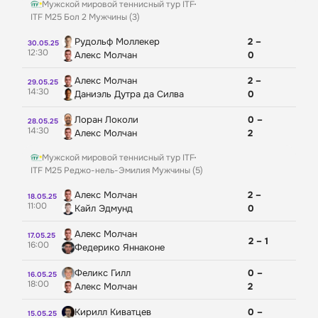
Мужской мировой теннисный тур ITF
ITF M25 Бол 2 Мужчины (3)
Рудольф Моллекер
2 –
30.05.25
12:30
Алекс Молчан
0
Алекс Молчан
2 –
29.05.25
14:30
Даниэль Дутра да Силва
0
Лоран Локоли
0 –
28.05.25
14:30
Алекс Молчан
2
Мужской мировой теннисный тур ITF
ITF M25 Реджо-нель-Эмилия Мужчины (5)
Алекс Молчан
2 –
18.05.25
11:00
Кайл Эдмунд
0
Алекс Молчан
17.05.25
2 – 1
16:00
Федерико Яннаконе
Феликс Гилл
0 –
16.05.25
18:00
Алекс Молчан
2
Кирилл Киватцев
0 –
15.05.25