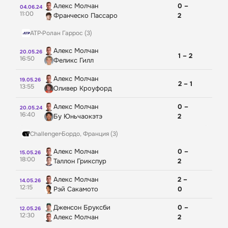
Алекс Молчан
0 –
04.06.24
11:00
Франческо Пассаро
2
ATP
Ролан Гаррос (3)
Алекс Молчан
20.05.26
1 – 2
16:50
Феликс Гилл
Алекс Молчан
19.05.26
2 – 1
13:55
Оливер Кроуфорд
Алекс Молчан
0 –
20.05.24
16:40
Бу Юньчаокэтэ
2
Challenger
Бордо, Франция (3)
Алекс Молчан
0 –
15.05.26
18:00
Таллон Грикспур
2
Алекс Молчан
2 –
14.05.26
12:15
Рэй Сакамото
0
Дженсон Бруксби
0 –
12.05.26
12:30
Алекс Молчан
2