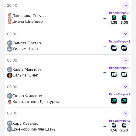
20:40
Игрок1
Игрок2
Джессика Пегула
—
Диана Шнайдер
1.38
3.05
03:00
Игрок1
Игрок2
Эмметт Поттер
—
Уильям Чжан
03:00
Игрок1
Игрок2
Калла Макгилл
—
Сальма Юинг
03:00
Игрок1
Игрок2
Склар Филлипс
—
Константинос Джакурис
08:00
Игрок1
Игрок2
Хару Каванак
—
Джейкоб Кайлян Шэнь
1.58
2.23