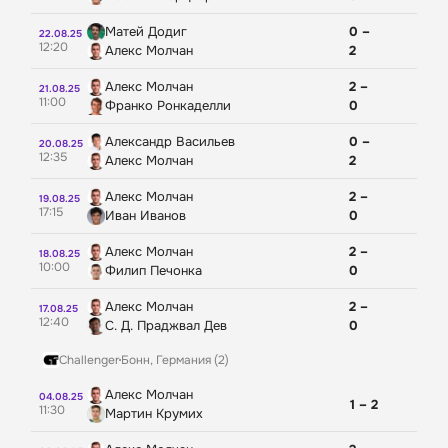
Матей Додиг
0 –
22.08.25
12:20
Алекс Молчан
2
Алекс Молчан
2 –
21.08.25
11:00
Франко Ронкаделли
0
Александр Васильев
0 –
20.08.25
12:35
Алекс Молчан
2
Алекс Молчан
2 –
19.08.25
17:15
Иван Иванов
0
Алекс Молчан
2 –
18.08.25
10:00
Филип Печонка
0
Алекс Молчан
2 –
17.08.25
12:40
С. Д. Праджвал Дев
0
Challenger
Бонн, Германия (2)
Алекс Молчан
04.08.25
1 – 2
11:30
Мартин Крумих