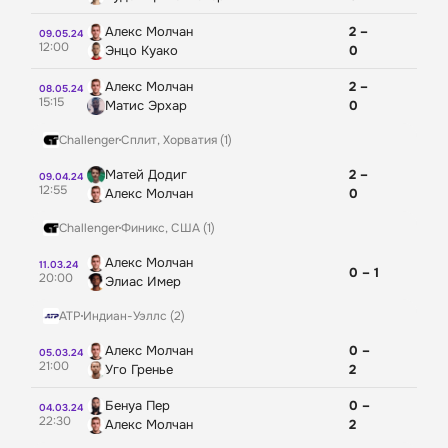
Алекс Молчан
2 –
09.05.24
12:00
Энцо Куако
0
Алекс Молчан
2 –
08.05.24
15:15
Матис Эрхар
0
Challenger
Сплит, Хорватия (1)
Матей Додиг
2 –
09.04.24
12:55
Алекс Молчан
0
Challenger
Финикс, США (1)
Алекс Молчан
11.03.24
0 – 1
20:00
Элиас Имер
ATP
Индиан-Уэллс (2)
Алекс Молчан
0 –
05.03.24
21:00
Уго Гренье
2
Бенуа Пер
0 –
04.03.24
22:30
Алекс Молчан
2