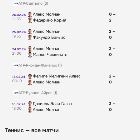
ATP
Сантьяго (3)
Алекс Молчан
0 –
26.02.24
21:55
Федерико Кория
2
Алекс Молчан
2 –
25.02.24
19:55
Факундо Баньис
0
Алекс Молчан
2 –
24.02.24
21:00
Марко Чеккинато
0
ATP
Рио-де-Жанейро (1)
Фелипе Мелигени Алвес
2 –
18.02.24
00:10
Алекс Молчан
0
ATP
Буэнос-Айрес (1)
Даниэль Элаи Галан
2 –
10.02.24
18:00
Алекс Молчан
0
Теннис — все матчи