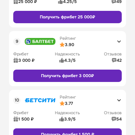
25 000 ₽
4.25/5
49
Бонусы и акции
4/5
Рейтинг 
5/5
Получить фрибет 25 000₽
пользователей
Промокод
Бонусы
Коэффициенты
4/5
15
Линия в прематче
4/5
Рейтинг
Линия в лайве
Сайт
Приложение
3/5
3.90
Удобство платежей
4/5
Фрибет
Надежность
Отзывов
Служба поддержки
4/5
3 000 ₽
4.3/5
42
Бонусы и акции
4/5
Рейтинг 
5/5
Получить фрибет 3 000₽
пользователей
Промокод
Бонусы
Коэффициенты
4/5
16
Линия в прематче
4/5
Рейтинг
Линия в лайве
Сайт
Приложение
3/5
3.77
Удобство платежей
4/5
Фрибет
Надежность
Отзывов
Служба поддержки
4/5
1 500 ₽
3.9/5
54
Бонусы и акции
4/5
Рейтинг 
5/5
Получить фрибет 1 500 ₽
пользователей
Промокод
Бонусы