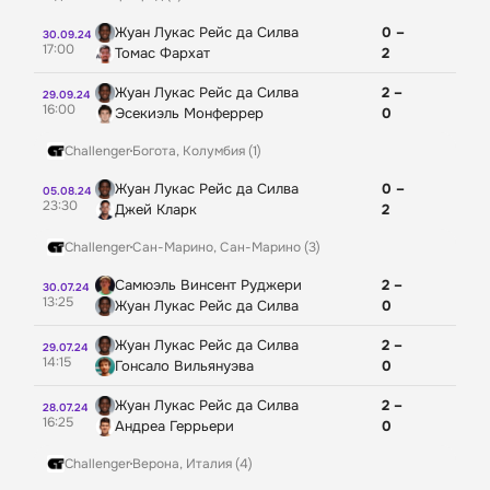
Жуан Лукас Рейс да Силва
0 –
30.09.24
17:00
Томас Фархат
2
Жуан Лукас Рейс да Силва
2 –
29.09.24
16:00
Эсекиэль Монферрер
0
Challenger
Богота, Колумбия (1)
Жуан Лукас Рейс да Силва
0 –
05.08.24
23:30
Джей Кларк
2
Challenger
Сан-Марино, Сан-Марино (3)
Самюэль Винсент Руджери
2 –
30.07.24
13:25
Жуан Лукас Рейс да Силва
0
Жуан Лукас Рейс да Силва
2 –
29.07.24
14:15
Гонсало Вильянуэва
0
Жуан Лукас Рейс да Силва
2 –
28.07.24
16:25
Андреа Геррьери
0
Challenger
Верона, Италия (4)