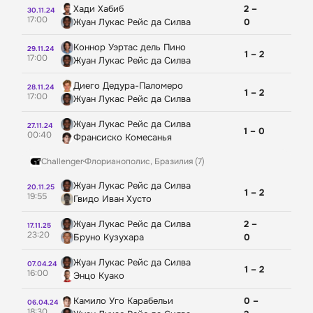
Хади Хабиб
2 –
30.11.24
17:00
Жуан Лукас Рейс да Силва
0
Коннор Уэртас дель Пино
29.11.24
1 – 2
17:00
Жуан Лукас Рейс да Силва
Диего Дедура-Паломеро
28.11.24
1 – 2
17:00
Жуан Лукас Рейс да Силва
Жуан Лукас Рейс да Силва
27.11.24
1 – 0
00:40
Франсиско Комесанья
Challenger
Флорианополис, Бразилия (7)
Жуан Лукас Рейс да Силва
20.11.25
1 – 2
19:55
Гвидо Иван Хусто
Жуан Лукас Рейс да Силва
2 –
17.11.25
23:20
Бруно Кузухара
0
Жуан Лукас Рейс да Силва
07.04.24
1 – 2
16:00
Энцо Куако
Камило Уго Карабельи
0 –
06.04.24
18:30