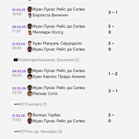
Жуан Лукас Рейс да Силва
10.03.25
2 – 1
16:00
Баутиста Виличич
Жуан Лукас Рейс да Силва
2 –
09.03.25
17:25
Милледж Коссу
0
Хуан Мануэль Серундоло
2 –
12.03.24
18:45
Жуан Лукас Рейс да Силва
0
Challenger
Бразилиа, Бразилия (2)
Жуан Лукас Рейс да Силва
04.03.26
1 – 2
18:40
Хуан Карлос Прадо Анхело
Жуан Лукас Рейс да Силва
02.03.26
2 – 1
22:30
Матиас Сото
ATP
Сантьяго (1)
Вилиус Гаубас
2 –
21.02.26
17:00
Жуан Лукас Рейс да Силва
0
ATP
Рио-де-Жанейро (3)