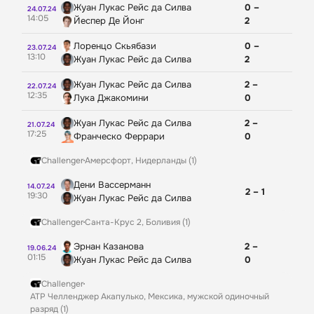
Жуан Лукас Рейс да Силва
0 –
24.07.24
14:05
Йеспер Де Йонг
2
Лоренцо Скьябази
0 –
23.07.24
13:10
Жуан Лукас Рейс да Силва
2
Жуан Лукас Рейс да Силва
2 –
22.07.24
12:35
Лука Джакомини
0
Жуан Лукас Рейс да Силва
2 –
21.07.24
17:25
Франческо Феррари
0
Challenger
Амерсфорт, Нидерланды (1)
Дени Вассерманн
14.07.24
2 – 1
19:30
Жуан Лукас Рейс да Силва
Challenger
Санта-Крус 2, Боливия (1)
Эрнан Казанова
2 –
19.06.24
01:15
Жуан Лукас Рейс да Силва
0
Challenger
ATP Челленджер Акапулько, Мексика, мужской одиночный
разряд (1)