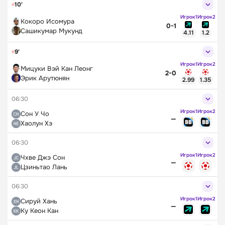
10'
Игрок1
Игрок2
Кокоро Исомура
0-1
Сашикумар Мукунд
4.11
1.2
9'
Игрок1
Игрок2
Мицуки Вэй Кан Леонг
2-0
Эрик Арутюнян
2.99
1.35
06:30
Игрок1
Игрок2
Сон У Чо
—
Хаолун Хэ
06:30
Игрок1
Игрок2
Чхве Джэ Сон
—
Цзиньтао Лань
06:30
Игрок1
Игрок2
Сируй Хань
—
Ку Кеон Кан