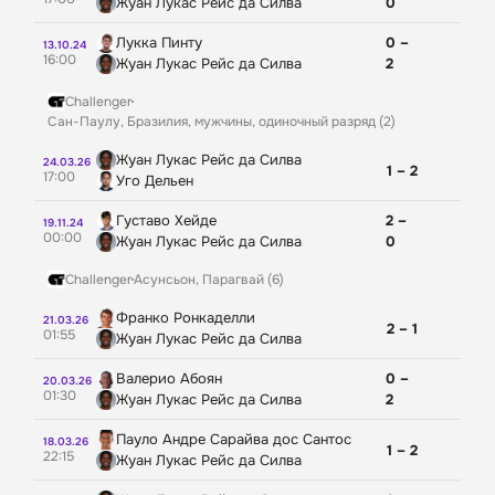
Жуан Лукас Рейс да Силва
0
Лукка Пинту
0 –
13.10.24
16:00
Жуан Лукас Рейс да Силва
2
Challenger
Сан-Паулу, Бразилия, мужчины, одиночный разряд (2)
Жуан Лукас Рейс да Силва
24.03.26
1 – 2
17:00
Уго Дельен
Густаво Хейде
2 –
19.11.24
00:00
Жуан Лукас Рейс да Силва
0
Challenger
Асунсьон, Парагвай (6)
Франко Ронкаделли
21.03.26
2 – 1
01:55
Жуан Лукас Рейс да Силва
Валерио Абоян
0 –
20.03.26
01:30
Жуан Лукас Рейс да Силва
2
Пауло Андре Сарайва дос Сантос
18.03.26
1 – 2
22:15
Жуан Лукас Рейс да Силва