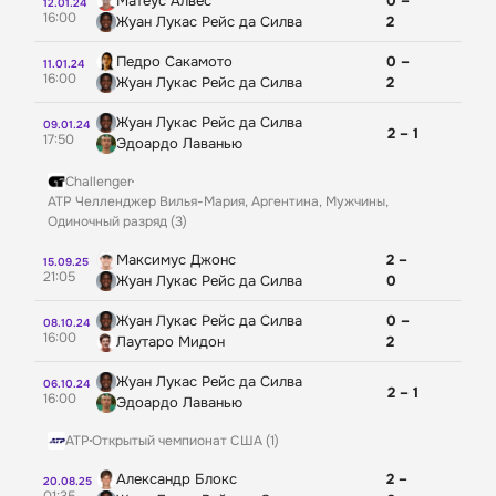
Матеус Алвес
0 –
12.01.24
16:00
Жуан Лукас Рейс да Силва
2
Педро Сакамото
0 –
11.01.24
16:00
Жуан Лукас Рейс да Силва
2
Жуан Лукас Рейс да Силва
09.01.24
2 – 1
17:50
Эдоардо Лаванью
Challenger
ATP Челленджер Вилья-Мария, Аргентина, Мужчины,
Одиночный разряд (3)
Максимус Джонс
2 –
15.09.25
21:05
Жуан Лукас Рейс да Силва
0
Жуан Лукас Рейс да Силва
0 –
08.10.24
16:00
Лаутаро Мидон
2
Жуан Лукас Рейс да Силва
06.10.24
2 – 1
16:00
Эдоардо Лаванью
ATP
Открытый чемпионат США (1)
Александр Блокс
2 –
20.08.25
01:35