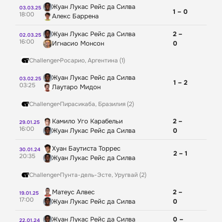
Жуан Лукас Рейс да Силва
03.03.25
1 – 0
18:00
Алекс Баррена
Жуан Лукас Рейс да Силва
2 –
02.03.25
16:00
Игнасио Монсон
0
Challenger
Росарио, Аргентина (1)
Жуан Лукас Рейс да Силва
03.02.25
1 – 2
03:25
Лаутаро Мидон
Challenger
Пирасикаба, Бразилия (2)
Камило Уго Карабельи
2 –
29.01.25
16:00
Жуан Лукас Рейс да Силва
0
Хуан Баутиста Торрес
30.01.24
2 – 1
20:35
Жуан Лукас Рейс да Силва
Challenger
Пунта-дель-Эсте, Уругвай (2)
Матеус Алвес
2 –
19.01.25
17:00
Жуан Лукас Рейс да Силва
0
Жуан Лукас Рейс да Силва
0 –
22.01.24