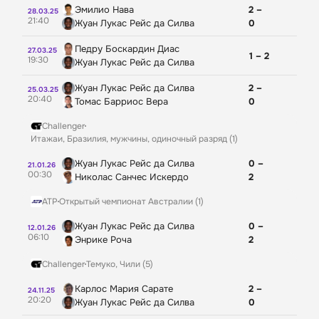
Эмилио Нава
2 –
28.03.25
21:40
Жуан Лукас Рейс да Силва
0
Педру Боскардин Диас
27.03.25
1 – 2
19:30
Жуан Лукас Рейс да Силва
Жуан Лукас Рейс да Силва
2 –
25.03.25
20:40
Томас Барриос Вера
0
Challenger
Итажаи, Бразилия, мужчины, одиночный разряд (1)
Жуан Лукас Рейс да Силва
0 –
21.01.26
00:30
Николас Санчес Искердо
2
ATP
Открытый чемпионат Австралии (1)
Жуан Лукас Рейс да Силва
0 –
12.01.26
06:10
Энрике Роча
2
Challenger
Темуко, Чили (5)
Карлос Мария Сарате
2 –
24.11.25
20:20
Жуан Лукас Рейс да Силва
0