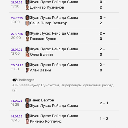
Букмекеры для ставок на киберспорт
НБА
НБА
Baltbet
Жуан Лукас Рейс да Силва
0 –
21.07.26
13:30
Букмекеры для профессиональных игроков
Единая Лига ВТБ
Единая Лига ВТБ
24Бет
Димитар Кузманов
2
Букмекеры для ставок на футбол
Евролига
Евролига
Жуан Лукас Рейс да Силва
0 –
24.07.25
WNBA
WNBA
12:00
Саша Гимар Веянбур
2
Суперлига
Суперлига
Теннис
Теннис
Жуан Лукас Рейс да Силва
2 –
22.07.25
20:00
Гонсало Буэно
0
US Open 2026 ATP
ATP
US Open 2026 WTA
WTA
Жуан Лукас Рейс да Силва
2 –
21.07.25
Настольный теннис
Cincinnati ATP
12:00
Олле Валлин
0
Cincinnati WTA
Челленджер
Жуан Лукас Рейс да Силва
2 –
20.07.25
Настольный теннис
Лига Про
11:00
Алан Вазны
0
Чемпионат мира
Setka Cup
Волейбол
Кубок мира
Challenger
ATP Челленджер Бунсхотен, Нидерланды, одиночный разряд
Чемпионат Европы
Лига Наций
(2)
WTT Champions Yokohama, MS
Суперлига России
Киберспорт
WTT Champions Yokohama, WS
Гинек Бартон
14.07.26
2 – 1
16:25
Жуан Лукас Рейс да Силва
Europe Smash Sweden, WS
IEM Cologne
Europe Smash Sweden, MS
The International
Жуан Лукас Рейс да Силва
14.07.25
Волейбол
1 – 2
18:45
Киммер Коппеянс
Лига Наций