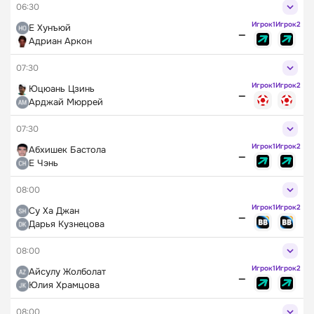
06:30
Игрок1
Игрок2
Е Хунъюй
—
Адриан Аркон
07:30
Игрок1
Игрок2
Юцюань Цзинь
—
Арджай Мюррей
07:30
Игрок1
Игрок2
Абхишек Бастола
—
Е Чэнь
08:00
Игрок1
Игрок2
Су Ха Джан
—
Дарья Кузнецова
08:00
Игрок1
Игрок2
Айсулу Жолболат
—
Юлия Храмцова
08:00