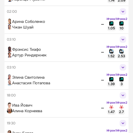
1.74
2.09
02:00
Игрок1
Игрок2
Арина Соболенко
—
Чжан Шуай
1.05
10
03:10
Игрок1
Игрок2
Фрэнсис Тиафо
—
Артур Риндеркнек
1.52
2.53
03:10
Игрок1
Игрок2
Элина Свитолина
—
Анастасия Потапова
1.39
3
18:00
Игрок1
Игрок2
Ива Йович
—
Алина Корнеева
1.47
2.7
19:30
Игрок1
Игрок2