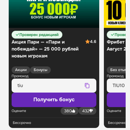
13
Сайт
Приложение
Проверен редакцией
Провере
Акция Пари — «Пари и
4.6
Фрибет Б
побеждай» — 25 000 рублей
Август 20
новым игрокам
Акции
Бонусы
Без отыгр
Промокод
Промокод
Получить бонус
П
380
432
Оцените
Оцените
Бессрочно
Бессрочно