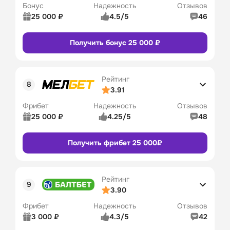
Бонус
Надежность
Отзывов
Служба поддержки
4/5
25 000 ₽
4.5/5
46
Бонусы и акции
5/5
Рейтинг 
5/5
Получить бонус 25 000 ₽
пользователей
Бонусы
17
Коэффициенты
4/5
Сайт
Приложение
Линия в прематче
4/5
Рейтинг
Линия в лайве
4/5
3.91
Удобство платежей
4/5
Фрибет
Надежность
Отзывов
Служба поддержки
4/5
25 000 ₽
4.25/5
48
Бонусы и акции
4/5
Рейтинг 
5/5
Получить фрибет 25 000₽
пользователей
Промокод
Бонусы
Коэффициенты
4/5
15
Линия в прематче
4/5
Рейтинг
Линия в лайве
Сайт
Приложение
3/5
3.90
Удобство платежей
4/5
Фрибет
Надежность
Отзывов
Служба поддержки
4/5
3 000 ₽
4.3/5
42
Бонусы и акции
4/5