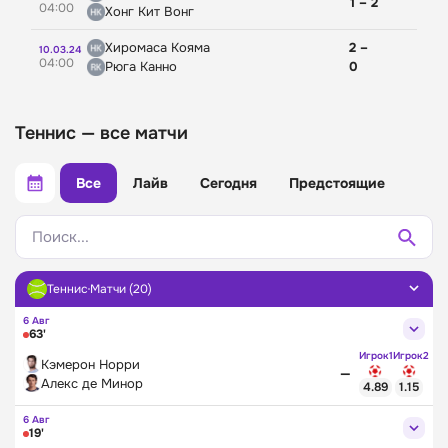
1 – 2
04:00
Хонг Кит Вонг
Хиромаса Кояма
2 –
10.03.24
04:00
Рюга Канно
0
Теннис — все матчи
Все
Лайв
Сегодня
Предстоящие
Поиск...
Теннис
Матчи (20)
6 Авг
63'
Игрок1
Игрок2
Кэмерон Норри
—
Алекс де Минор
4.89
1.15
6 Авг
19'