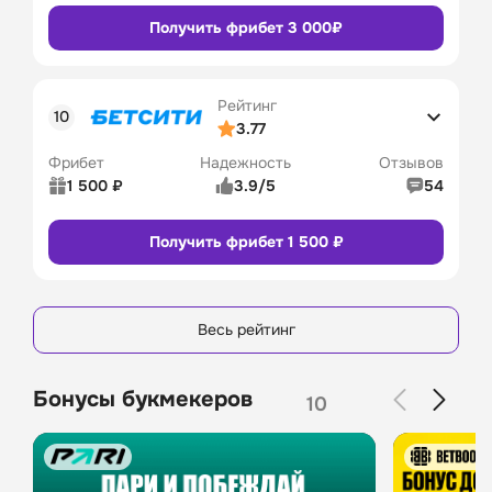
Рейтинг 
5/5
Получить фрибет 3 000₽
пользователей
Промокод
Бонусы
Коэффициенты
4/5
16
Линия в прематче
4/5
Рейтинг
Линия в лайве
Сайт
Приложение
3/5
3.77
Удобство платежей
4/5
Фрибет
Надежность
Отзывов
Служба поддержки
4/5
1 500 ₽
3.9/5
54
Бонусы и акции
4/5
Рейтинг 
5/5
Получить фрибет 1 500 ₽
пользователей
Промокод
Бонусы
Коэффициенты
3/5
8
Линия в прематче
3/5
Линия в лайве
Сайт
Приложение
4/5
Весь рейтинг
Удобство платежей
4/5
Служба поддержки
4/5
Бонусы букмекеров
10
Бонусы и акции
4/5
Промокод
Бонусы