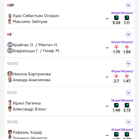
39'
Игрок1
Игрок2
Хуан Себастьян Осорио
—
Максимо Зейтуне
5.34
1.11
4'
Игрок1
Игрок2
Крайчек О. / Мектич Н.
—
Андреоцци Г. / Гинар М.
1.79
1.94
00:00
Игрок1
Игрок2
Никола Бартункова
—
Аманда Анисимова
2.7
1.47
01:00
Игрок1
Игрок2
Иржи Легечка
—
Александр Блокс
1.46
2.72
02:00
Игрок1
Игрок2
Рафаэль Ходар
—
Лоренцо Музетти