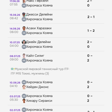
Букмекеры для ставок на киберспорт
НБА
НБА
Baltbet
Макс Перселл
2 –
17.06.26
07:55
Хиромаса Кояма
0
Букмекеры для профессиональных игроков
Единая Лига ВТБ
Единая Лига ВТБ
24Бет
Букмекеры для ставок на футбол
Евролига
Евролига
Джесси Делейни
15.06.26
2 – 1
WNBA
WNBA
06:42
Хиромаса Кояма
Суперлига
Суперлига
Асахи Харазаки
Теннис
Теннис
14.06.26
1 – 2
06:00
Хиромаса Кояма
US Open 2026 ATP
ATP
US Open 2026 WTA
WTA
Джейк Делейни
2 –
10.07.25
04:00
Настольный теннис
Cincinnati ATP
Хиромаса Кояма
0
Cincinnati WTA
Челленджер
Кайл Силиг
0 –
08.07.25
Настольный теннис
Лига Про
09:00
Хиромаса Кояма
2
Чемпионат мира
Setka Cup
Волейбол
Мужской мировой теннисный тур ITF
Кубок мира
ITF M15 Токио, мужчины (3)
Чемпионат Европы
Лига Наций
WTT Champions Yokohama, MS
Суперлига России
Хиромаса Кояма
0 –
10.06.26
04:10
Киберспорт
WTT Champions Yokohama, WS
Хейден Джонс
2
Europe Smash Sweden, WS
IEM Cologne
Хиромаса Кояма
0 –
03.07.25
Europe Smash Sweden, MS
The International
05:30
Хикару Сираиси
2
Волейбол
Хиромаса Кояма
Лига Наций
02.07.25