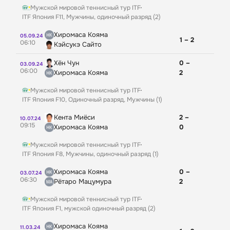
Мужской мировой теннисный тур ITF
ITF Япония F11, Мужчины, одиночный разряд (2)
Хиромаса Кояма
05.09.24
1 – 2
06:10
Кэйсукэ Сайто
Хён Чун
0 –
03.09.24
06:00
Хиромаса Кояма
2
Мужской мировой теннисный тур ITF
ITF Япония F10, Одиночный разряд, Мужчины (1)
Кента Миёси
2 –
10.07.24
09:15
Хиромаса Кояма
0
Мужской мировой теннисный тур ITF
ITF Япония F8, Мужчины, одиночный разряд (1)
Хиромаса Кояма
0 –
03.07.24
06:30
Рётаро Мацумура
2
Мужской мировой теннисный тур ITF
ITF Япония F1, мужской одиночный разряд (2)
Хиромаса Кояма
11.03.24