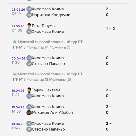
Хиромаса Кояма
2 –
28.05.26
06:19
Норитака Коидзуми
0
Рёта Танума
27.05.26
1 – 2
04:09
Хиромаса Кояма
Мужской мировой теннисный тур ITF
ITF M15 Монастир 14 Мужчины (1)
Хиромаса Кояма
0 –
20.04.26
11:30
Стефано Папаньо
0
Мужской мировой теннисный тур ITF
ITF M15 Монастир 13 Мужчины (3)
Туфик Сахтали
2 –
16.04.26
11:47
Хиромаса Кояма
0
Хиромаса Кояма
2 –
15.04.26
14:55
Мохамед Али Абибси
0
Хиромаса Кояма
2 –
13.04.26
12:42
Стефано Папаньо
0