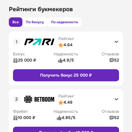
Рейтинги букмекеров
Все
По бонусу
По надежности
Рейтинг
4.64
Бонус
Надежность
Отзывов
25 000 ₽
4.9/5
52
Рейтинг 
5/5
Получить бонус 25 000 ₽
пользователей
Коэффициенты
5/5
Линия в прематче
4/5
Рейтинг
Линия в лайве
5/5
4.49
Удобство платежей
4/5
Фрибет
Надежность
Отзывов
Служба поддержки
5/5
10 000 ₽
4.85/5
52
Бонусы и акции
5/5
Рейтинг 
5/5