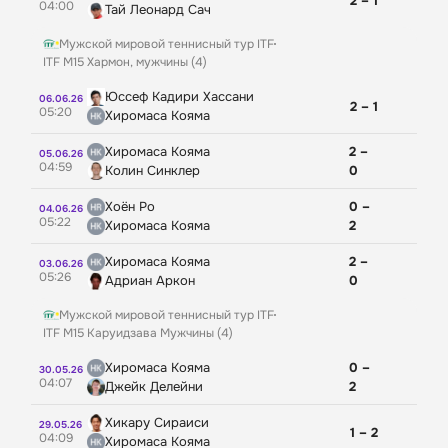
2 – 1
04:00
Тай Леонард Сач
Чемпионат мира
Суперлига России
Мужской мировой теннисный тур ITF
Чемпионат Европы
ITF M15 Хармон, мужчины (4)
Киберспорт
Юссеф Кадири Хассани
06.06.26
2 – 1
IEM Cologne
05:20
Хиромаса Кояма
The International
Хиромаса Кояма
2 –
Esports World Cup Counter Strike
05.06.26
04:59
Колин Синклер
0
Хоён Ро
0 –
04.06.26
05:22
Хиромаса Кояма
2
Хиромаса Кояма
2 –
03.06.26
05:26
Адриан Аркон
0
Мужской мировой теннисный тур ITF
ITF M15 Каруидзава Мужчины (4)
Хиромаса Кояма
0 –
30.05.26
04:07
Джейк Делейни
2
Хикару Сираиси
29.05.26
1 – 2
04:09
Хиромаса Кояма