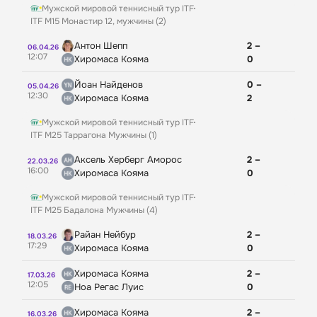
Мужской мировой теннисный тур ITF
ITF M15 Монастир 12, мужчины (2)
Антон Шепп
2 –
06.04.26
12:07
Хиромаса Кояма
0
Йоан Найденов
0 –
05.04.26
12:30
Хиромаса Кояма
2
Мужской мировой теннисный тур ITF
ITF M25 Таррагона Мужчины (1)
Аксель Херберг Аморос
2 –
22.03.26
16:00
Хиромаса Кояма
0
Мужской мировой теннисный тур ITF
ITF M25 Бадалона Мужчины (4)
Райан Нейбур
2 –
18.03.26
17:29
Хиромаса Кояма
0
Хиромаса Кояма
2 –
17.03.26
12:05
Ноа Регас Луис
0
Хиромаса Кояма
2 –
16.03.26