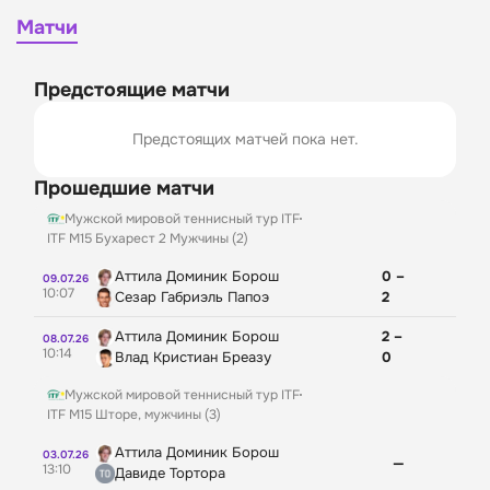
Лига Чемпионов
Зенит
Betcity
Тенниси
Теннис
Настольный теннис
Баскетбол
Матчи
Лига Европы
Спортбет
Bettery
Балтбет
Футбол
Волейбол
Теннис
24bet
Zenit
Беттери
Киберспорт
Настольный теннис
Предстоящие матчи
Рейтинги
Футбол
Спортбет
Зенит
Волейбол
Прочие категории
Лучшие букмекеры
РПЛ
24bet
Киберспорт
Приложения для iOS
Футбол
Предстоящих матчей пока нет.
Легальные букмекерские конторы
Фрибеты
Лига чемпионов
Российские букмекеры
Фрибеты без депозита
АПЛ
РПЛ
Leon
Прошедшие матчи
БК с мобильным приложением
Фрибет без отыгрыша
Серия А
Лига чемпионов
Zenit
Надежные букмекеры
Промокод без отыгрыша
Ла Лига
АПЛ
Лига Ставок
Мужской мировой теннисный тур ITF
ITF M15 Бухарест 2 Мужчины (2)
БК с гостевым демосчетом
Бонус за регистрацию без отыгрыша
Бундеслига
Серия А
Марафон
БК с большими коэффициентами
Фрибеты сегодня
Лига Европы
Ла Лига
Melbet
Аттила Доминик Борош
0 –
09.07.26
БК с минимальными депозитами
Лучшие фрибеты
Лига конференций
Бундеслига
Pari
10:07
Сезар Габриэль Папоэ
2
Букмекеры для ставок на американский футбол
Фрибет новым игрокам
Лига наций
Лига Европы
Tennisi
Аттила Доминик Борош
2 –
08.07.26
Букмекеры для ставок на бейсбол
Новые БК с фрибетом
Суперкубок УЕФА
Лига конференций
Fonbet
10:14
Влад Кристиан Бреазу
0
Хоккей
Хоккей
Букмекеры для ставок на гольф
Фрибет 3000
Betcity
Букмекеры для ставок на автогонки
Акции букмекерских контор при регистрации
КХЛ
КХЛ
BetBoom
Мужской мировой теннисный тур ITF
ITF M15 Шторе, мужчины (3)
Букмекеры для ставок на чемпионаты мира и Европы
Промокоды букмекеров
НХЛ
НХЛ
Bettery
Букмекеры для ставок на дартс
Бездепозитные бонусы за регистрацию
АХЛ
АХЛ
Olimpbet
Аттила Доминик Борош
03.07.26
—
Баскетбол
Баскетбол
Букмекеры для ставок на скачки
Бездепозитные бонусы букмекеров
Winline
13:10
Давиде Тортора