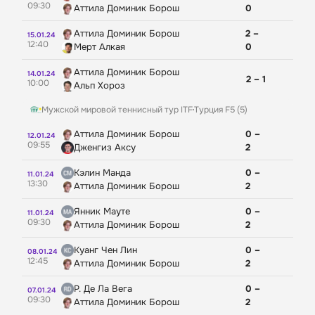
09:30
Аттила Доминик Борош
0
Аттила Доминик Борош
2 –
15.01.24
12:40
Мерт Алкая
0
Аттила Доминик Борош
14.01.24
2 – 1
10:00
Альп Хороз
Мужской мировой теннисный тур ITF
Турция F5 (5)
Аттила Доминик Борош
0 –
12.01.24
09:55
Дженгиз Аксу
2
Кэлин Манда
0 –
11.01.24
13:30
Аттила Доминик Борош
2
Янник Мауте
0 –
11.01.24
09:30
Аттила Доминик Борош
2
Куанг Чен Лин
0 –
08.01.24
12:45
Аттила Доминик Борош
2
Р. Де Ла Вега
0 –
07.01.24
09:30
Аттила Доминик Борош
2