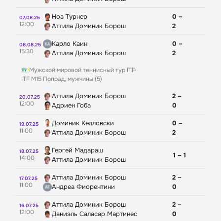
Ноа Турнер
0 –
07.08.25
12:00
Аттила Доминик Борош
2
Карло Каин
0 –
06.08.25
15:30
Аттила Доминик Борош
2
Мужской мировой теннисный тур ITF
ITF M15 Попрад, мужчины (5)
Аттила Доминик Борош
2 –
20.07.25
12:00
Адриен Гоба
0
Доминик Келловски
0 –
19.07.25
11:00
Аттила Доминик Борош
2
Гергей Мадараш
18.07.25
1 – 1
14:00
Аттила Доминик Борош
Аттила Доминик Борош
2 –
17.07.25
11:00
Андреа Фиорентини
0
Аттила Доминик Борош
2 –
16.07.25
12:00
Даниэль Саласар Мартинес
0