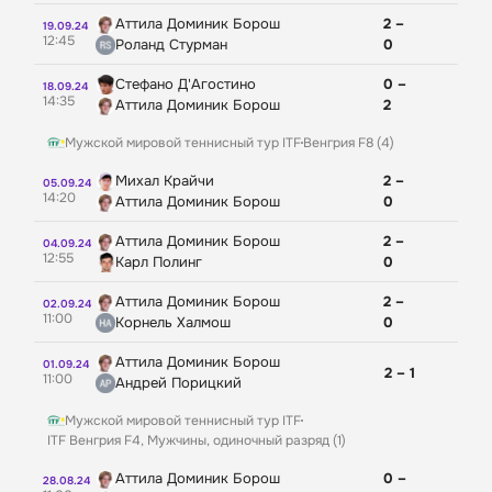
Аттила Доминик Борош
2 –
19.09.24
12:45
Роланд Стурман
0
Стефано Д'Агостино
0 –
18.09.24
14:35
Аттила Доминик Борош
2
Мужской мировой теннисный тур ITF
Венгрия F8 (4)
Михал Крайчи
2 –
05.09.24
14:20
Аттила Доминик Борош
0
Аттила Доминик Борош
2 –
04.09.24
12:55
Карл Полинг
0
Аттила Доминик Борош
2 –
02.09.24
11:00
Корнель Халмош
0
Аттила Доминик Борош
01.09.24
2 – 1
11:00
Андрей Порицкий
Мужской мировой теннисный тур ITF
ITF Венгрия F4, Мужчины, одиночный разряд (1)
Аттила Доминик Борош
0 –
28.08.24