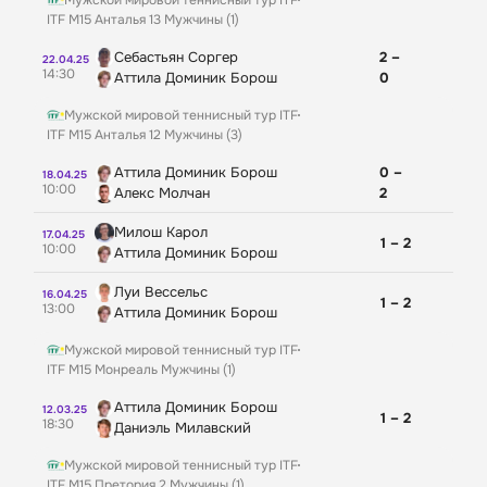
Мужской мировой теннисный тур ITF
ITF M15 Анталья 13 Мужчины (1)
Себастьян Соргер
2 –
22.04.25
14:30
Аттила Доминик Борош
0
Мужской мировой теннисный тур ITF
ITF M15 Анталья 12 Мужчины (3)
Аттила Доминик Борош
0 –
18.04.25
10:00
Алекс Молчан
2
Милош Карол
17.04.25
1 – 2
10:00
Аттила Доминик Борош
Луи Вессельс
16.04.25
1 – 2
13:00
Аттила Доминик Борош
Мужской мировой теннисный тур ITF
ITF M15 Монреаль Мужчины (1)
Аттила Доминик Борош
12.03.25
1 – 2
18:30
Даниэль Милавский
Мужской мировой теннисный тур ITF
ITF M15 Претория 2 Мужчины (1)