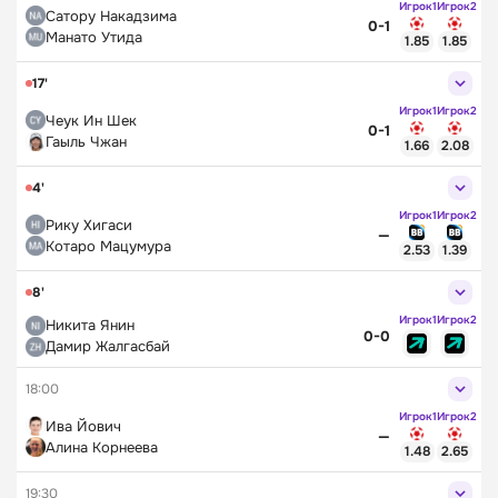
Игрок1
Игрок2
Сатору Накадзима
0-1
Манато Утида
1.85
1.85
17'
Игрок1
Игрок2
Чеук Ин Шек
0-1
Гаыль Чжан
1.66
2.08
4'
Игрок1
Игрок2
Рику Хигаси
—
Котаро Мацумура
2.53
1.39
8'
Игрок1
Игрок2
Никита Янин
0-0
Дамир Жалгасбай
18:00
Игрок1
Игрок2
Ива Йович
—
Алина Корнеева
1.48
2.65
19:30