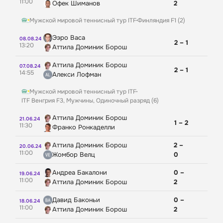
11:00
Офек Шиманов
2
Мужской мировой теннисный тур ITF
Финляндия F1 (2)
Ээро Васа
08.08.24
2 – 1
13:20
Аттила Доминик Борош
Аттила Доминик Борош
07.08.24
2 – 1
14:55
Алекси Лофман
Мужской мировой теннисный тур ITF
ITF Венгрия F3, Мужчины, Одиночный разряд (6)
Аттила Доминик Борош
21.06.24
1 – 2
11:30
Франко Ронкаделли
Аттила Доминик Борош
2 –
20.06.24
11:00
Жомбор Велц
0
Андреа Бакалони
0 –
19.06.24
11:00
Аттила Доминик Борош
2
Давид Баконьи
0 –
18.06.24
11:00
Аттила Доминик Борош
2