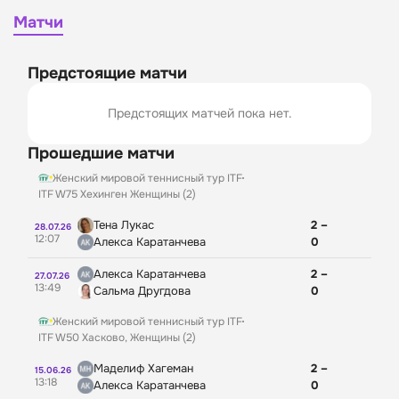
Лига Чемпионов
Зенит
Betcity
Тенниси
Теннис
Настольный теннис
Баскетбол
Матчи
Лига Европы
Спортбет
Bettery
Балтбет
Футбол
Волейбол
Теннис
24bet
Zenit
Беттери
Киберспорт
Настольный теннис
Предстоящие матчи
Рейтинги
Футбол
Спортбет
Зенит
Волейбол
Прочие категории
Лучшие букмекеры
РПЛ
24bet
Киберспорт
Приложения для iOS
Футбол
Предстоящих матчей пока нет.
Легальные букмекерские конторы
Фрибеты
Лига чемпионов
Российские букмекеры
Фрибеты без депозита
АПЛ
РПЛ
Leon
Прошедшие матчи
БК с мобильным приложением
Фрибет без отыгрыша
Серия А
Лига чемпионов
Zenit
Надежные букмекеры
Промокод без отыгрыша
Ла Лига
АПЛ
Лига Ставок
Женский мировой теннисный тур ITF
ITF W75 Хехинген Женщины (2)
БК с гостевым демосчетом
Бонус за регистрацию без отыгрыша
Бундеслига
Серия А
Марафон
БК с большими коэффициентами
Фрибеты сегодня
Лига Европы
Ла Лига
Melbet
Тена Лукас
2 –
28.07.26
БК с минимальными депозитами
Лучшие фрибеты
Лига конференций
Бундеслига
Pari
12:07
Алекса Каратанчева
0
Букмекеры для ставок на американский футбол
Фрибет новым игрокам
Лига наций
Лига Европы
Tennisi
Алекса Каратанчева
2 –
27.07.26
Букмекеры для ставок на бейсбол
Новые БК с фрибетом
Суперкубок УЕФА
Лига конференций
Fonbet
13:49
Сальма Другдова
0
Хоккей
Хоккей
Букмекеры для ставок на гольф
Фрибет 3000
Betcity
Букмекеры для ставок на автогонки
Акции букмекерских контор при регистрации
КХЛ
КХЛ
BetBoom
Женский мировой теннисный тур ITF
ITF W50 Хасково, Женщины (2)
Букмекеры для ставок на чемпионаты мира и Европы
Промокоды букмекеров
НХЛ
НХЛ
Bettery
Букмекеры для ставок на дартс
Бездепозитные бонусы за регистрацию
АХЛ
АХЛ
Olimpbet
Маделиф Хагеман
2 –
15.06.26
Баскетбол
Баскетбол
Букмекеры для ставок на скачки
Бездепозитные бонусы букмекеров
Winline
13:18
Алекса Каратанчева
0