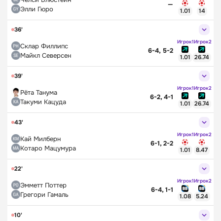
—
Элли Гюро
1.01
14
36'
Игрок1
Игрок2
Склар Филлипс
6-4, 5-2
Майкл Северсен
1.01
26.74
39'
Игрок1
Игрок2
Рёта Танума
6-2, 4-1
Такуми Кацуда
1.01
26.74
43'
Игрок1
Игрок2
Кай Милберн
6-1, 2-2
Котаро Мацумура
1.01
8.47
22'
Игрок1
Игрок2
Эмметт Поттер
6-4, 1-1
Грегори Гамаль
1.08
5.24
10'