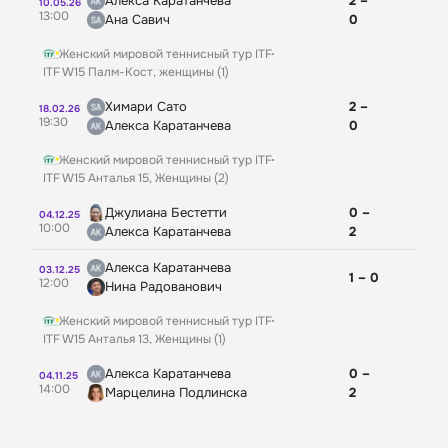
Алекса Каратанчева
2 –
10.05.26
Чемпионат мира
13:00
Ана Савич
0
Суперлига России
Женский мировой теннисный тур ITF
Чемпионат Европы
ITF W15 Палм-Кост, женщины (1)
Киберспорт
IEM Cologne
Химари Сато
2 –
18.02.26
19:30
Алекса Каратанчева
0
The International
Esports World Cup Counter Strike
Женский мировой теннисный тур ITF
ITF W15 Анталья 15, Женщины (2)
Джулиана Бестетти
0 –
04.12.25
10:00
Алекса Каратанчева
2
Алекса Каратанчева
03.12.25
1 – 0
12:00
Нина Радованович
Женский мировой теннисный тур ITF
ITF W15 Анталья 13, Женщины (1)
Алекса Каратанчева
0 –
04.11.25
14:00
Марцелина Подлинска
2