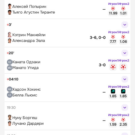
Игрок1
Игрок2
Алексей Попырин
—
Тьяго Агустин Тиранте
11.99
1.01
3'
Игрок1
Игрок2
Кэтрин Макнейли
3-6, 0-0
Александра Эала
7.77
1.06
20'
Игрок1
Игрок2
Каната Одзаки
3-0
Манато Утида
04:10
Игрок1
Игрок2
Хадсон Хокинс
—
Белла Льюис
1.85
1.85
19:30
Игрок1
Игрок2
Нуну Боргеш
—
Лучано Дардери
1.59
2.35