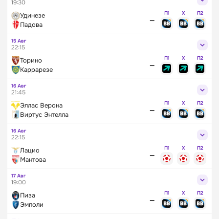
19:30
П1
X
П2
Удинезе
—
Падова
15 Авг
22:15
П1
X
П2
Торино
—
Каррарезе
16 Авг
21:45
П1
X
П2
Эллас Верона
—
Виртус Энтелла
16 Авг
22:15
П1
X
П2
Лацио
—
Мантова
17 Авг
19:00
П1
X
П2
Пиза
—
Эмполи