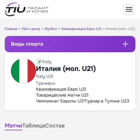
Главная
Матч центр
Футбол
Квалификация Евро U21
Италия (мол. U21)
Популярные БК
Виды спорта
Пари
По букмекеру
БетБум
Леон
Pari
Italy
Приложения для Android
Винлайн
BetBoom
Италия (мол. U21)
Фонбет
Leon
Пари
Italy U21
Виды спорта
Марафон
Winline
БетБум
Турниры:
Бетсити
Fonbet
Леон
Баскетбол
Квалификация Евро U21
Статьи о БК
Мелбет
Лига Ставок
Винлайн
Киберспорт
Товарищеские матчи U21
Чемпионат Европы U21
Турнир в Тулоне U23
Winline
Лига Ставок
Марафон
Фонбет
Теннис
База знаний
По видам спорта
Олимпбет
Бет-М
Марафон
Хоккей
Виды ставок
Тенниси
Baltbet
Бетсити
Футбол
Футбол
Футбол
По видам спорта
Основы ставок
Балтбет
Melbet
Мелбет
Хоккей
Матчи
Таблица
Состав
Евролига
Сервисы
Бет-М
Olimpbet
Лига Ставок
Баскетбол
Футбол
Виды спорта
Кубок России
Беттери
Tennisi
Олимпбет
Теннис
Хоккей