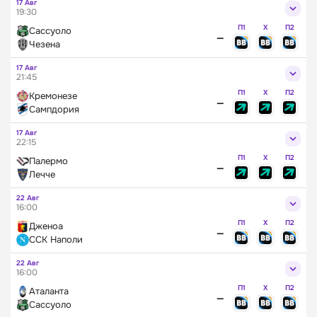
17 Авг
19:30
П1
X
П2
Сассуоло
—
Чезена
17 Авг
21:45
П1
X
П2
Кремонезе
—
Сампдория
17 Авг
22:15
П1
X
П2
Палермо
—
Лечче
22 Авг
16:00
П1
X
П2
Дженоа
—
ССК Наполи
22 Авг
16:00
П1
X
П2
Аталанта
—
Сассуоло