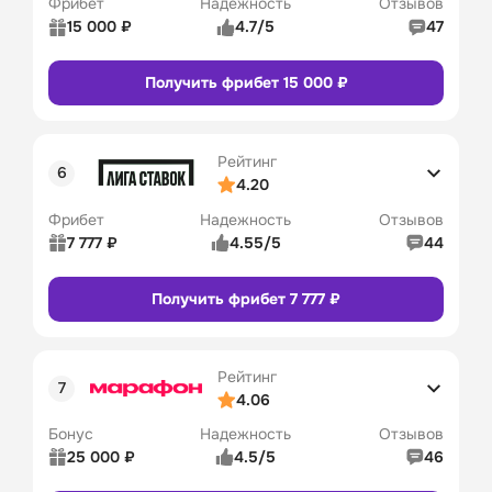
Фрибет
Надежность
Отзывов
Служба поддержки
4/5
15 000 ₽
4.7/5
47
Бонусы и акции
5/5
Рейтинг 
5/5
Получить фрибет 15 000 ₽
пользователей
Промокод
Бонусы
Коэффициенты
4/5
10
Линия в прематче
4/5
Рейтинг
Линия в лайве
Сайт
Приложение
4/5
4.20
Удобство платежей
4/5
Фрибет
Надежность
Отзывов
Служба поддержки
5/5
7 777 ₽
4.55/5
44
Бонусы и акции
4/5
Рейтинг 
5/5
Получить фрибет 7 777 ₽
пользователей
Промокод
Бонусы
Коэффициенты
4/5
10
Линия в прематче
4/5
Рейтинг
Сайт
Приложение
Линия в лайве
4/5
4.06
Удобство платежей
4/5
Бонус
Надежность
Отзывов
Служба поддержки
4/5
25 000 ₽
4.5/5
46
Бонусы и акции
5/5
Рейтинг 