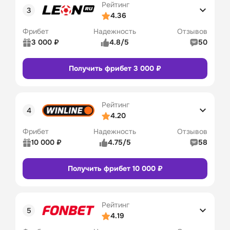
Рейтинг
Линия в лайве
Сайт
Приложение
5/5
4.36
Удобство платежей
4/5
Фрибет
Надежность
Отзывов
Служба поддержки
4/5
3 000 ₽
4.8/5
50
Бонусы и акции
5/5
Рейтинг 
5/5
Получить фрибет 3 000 ₽
пользователей
Промокод
Бонусы
Коэффициенты
5/5
42
Линия в прематче
5/5
Рейтинг
Линия в лайве
Сайт
Приложение
3/5
4.20
Удобство платежей
4/5
Фрибет
Надежность
Отзывов
Служба поддержки
5/5
10 000 ₽
4.75/5
58
Бонусы и акции
4/5
Рейтинг 
5/5
Получить фрибет 10 000 ₽
пользователей
Промокод
Бонусы
Коэффициенты
4/5
34
Линия в прематче
4/5
Рейтинг
Линия в лайве
Сайт
Приложение
4/5
4.19
Удобство платежей
4/5