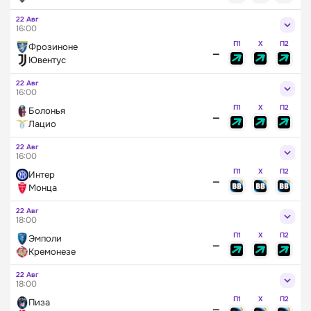
22 Авг
16:00
П1
X
П2
Фрозиноне
—
Ювентус
22 Авг
16:00
П1
X
П2
Болонья
—
Лацио
22 Авг
16:00
П1
X
П2
Интер
—
Монца
22 Авг
18:00
П1
X
П2
Эмполи
—
Кремонезе
22 Авг
18:00
П1
X
П2
Пиза
—