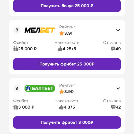
5/5
Получить бонус 25 000 ₽
пользователей
Бонусы
17
Коэффициенты
4/5
Сайт
Приложение
Линия в прематче
4/5
Рейтинг
Линия в лайве
4/5
3.91
Удобство платежей
4/5
Фрибет
Надежность
Отзывов
Служба поддержки
4/5
25 000 ₽
4.25/5
49
Бонусы и акции
4/5
Рейтинг 
5/5
Получить фрибет 25 000₽
пользователей
Промокод
Бонусы
Коэффициенты
4/5
15
Линия в прематче
4/5
Рейтинг
Линия в лайве
Сайт
Приложение
3/5
3.90
Удобство платежей
4/5
Фрибет
Надежность
Отзывов
Служба поддержки
4/5
3 000 ₽
4.3/5
42
Бонусы и акции
4/5
Рейтинг 
5/5
Получить фрибет 3 000₽
пользователей
Промокод
Бонусы
Коэффициенты
4/5
16