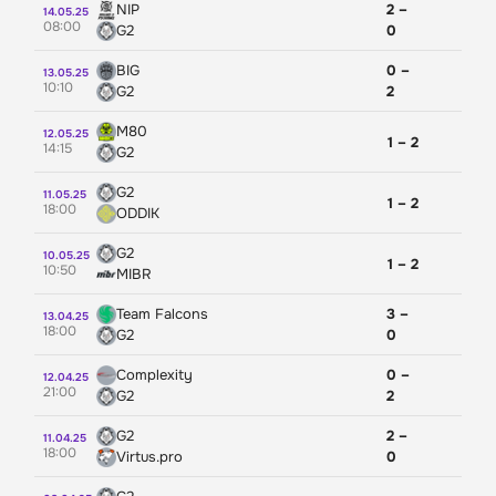
NIP
2 –
14.05.25
08:00
G2
0
BIG
0 –
13.05.25
10:10
G2
2
M80
12.05.25
1 – 2
14:15
G2
G2
11.05.25
1 – 2
18:00
ODDIK
G2
10.05.25
1 – 2
10:50
MIBR
Team Falcons
3 –
13.04.25
18:00
G2
0
Complexity
0 –
12.04.25
21:00
G2
2
G2
2 –
11.04.25
18:00
Virtus.pro
0