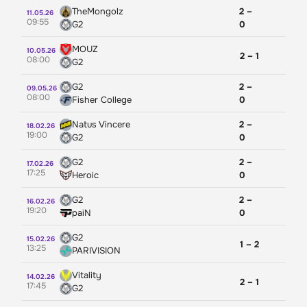
TheMongolz
2 –
11.05.26
09:55
G2
0
MOUZ
10.05.26
2 – 1
08:00
G2
G2
2 –
09.05.26
08:00
Fisher College
0
Natus Vincere
2 –
18.02.26
19:00
G2
0
G2
2 –
17.02.26
17:25
Heroic
0
G2
2 –
16.02.26
19:20
paiN
0
G2
15.02.26
1 – 2
13:25
PARIVISION
Vitality
14.02.26
2 – 1
17:45
G2