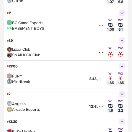
Citron
1.07
6.8
1'
W1
W2
BC.Game Esports
-:-
BASEMENT BOYS
1.09
6.1
39'
W1
W2
Lixxx Club
-:-
SNAILKICK Club
13:00
W1
W2
FURY
8:13, -:-
Mindfreak
1.85
1.85
2'
W1
W2
Abyssal
13:6, -:-
Arcade Esports
1.6
2.2
13:30
W1
W2
FaZe Up Next