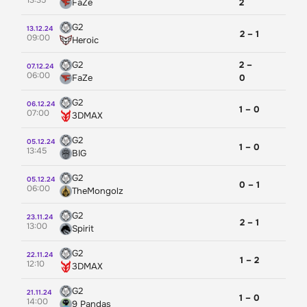
FaZe
2
G2
13.12.24
2 – 1
09:00
Heroic
G2
2 –
07.12.24
06:00
FaZe
0
G2
06.12.24
1 – 0
07:00
3DMAX
G2
05.12.24
1 – 0
13:45
BIG
G2
05.12.24
0 – 1
06:00
TheMongolz
G2
23.11.24
2 – 1
13:00
Spirit
G2
22.11.24
1 – 2
12:10
3DMAX
G2
21.11.24
1 – 0
14:00
9 Pandas