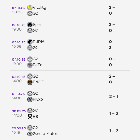
Vitality
2 –
07.10.25
20:00
G2
0
Spirit
2 –
06.10.25
19:00
G2
0
FURIA
0 –
05.10.25
19:05
G2
2
G2
0 –
04.10.25
19:00
FaZe
0
G2
2 –
02.10.25
14:30
ENCE
0
G2
01.10.25
2 – 1
14:30
Fluxo
G2
30.09.25
1 – 2
14:00
B8
G2
29.09.25
1 – 2
19:15
Gentle Mates