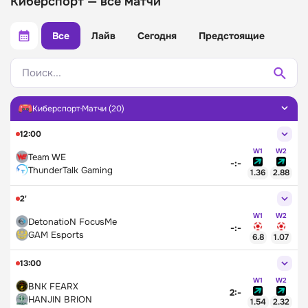
Киберспорт — все матчи
Все
Лайв
Сегодня
Предстоящие
Поиск...
Киберспорт
Матчи (20)
12:00
W1
W2
Team WE
-:-
ThunderTalk Gaming
1.36
2.88
2'
W1
W2
DetonatioN FocusMe
-:-
GAM Esports
6.8
1.07
13:00
W1
W2
BNK FEARX
2:-
HANJIN BRION
1.54
2.32