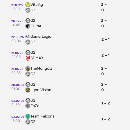
Vitality
2 –
27.07.25
19:30
G2
0
G2
2 –
26.07.25
14:45
FURIA
0
GamerLegion
22.05.25
2 – 1
03:00
G2
G2
21.05.25
2 – 1
22:05
3DMAX
TheMongolz
2 –
21.05.25
02:55
G2
0
G2
2 –
20.05.25
01:00
Lynn Vision
0
G2
03.02.25
1 – 2
21:50
FaZe
Team Falcons
02.02.25
1 – 2
18:00
G2