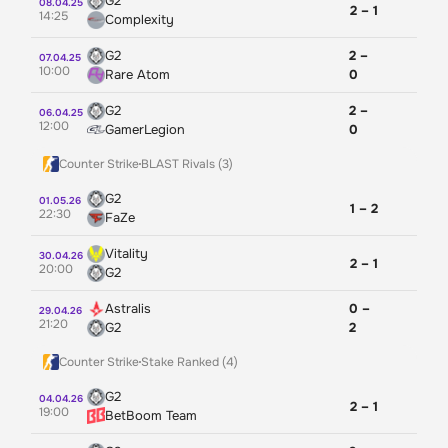
G2
08.04.25
2 – 1
14:25
Complexity
G2
2 –
07.04.25
10:00
Rare Atom
0
G2
2 –
06.04.25
12:00
GamerLegion
0
Counter Strike
BLAST Rivals (3)
G2
01.05.26
1 – 2
22:30
FaZe
Vitality
30.04.26
2 – 1
20:00
G2
Astralis
0 –
29.04.26
21:20
G2
2
Counter Strike
Stake Ranked (4)
G2
04.04.26
2 – 1
19:00
BetBoom Team