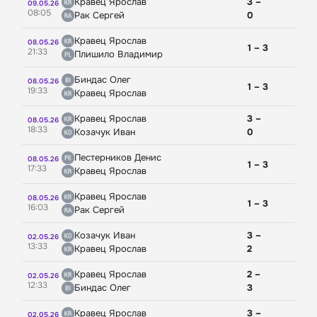
Кравец Ярослав
3 –
09.05.26
08:05
Рак Сергей
0
Кравец Ярослав
08.05.26
1 – 3
21:33
Плишило Владимир
Биндас Олег
08.05.26
1 – 3
19:33
Кравец Ярослав
Кравец Ярослав
3 –
08.05.26
18:33
Козачук Иван
0
Пестерников Денис
08.05.26
1 – 3
17:33
Кравец Ярослав
Кравец Ярослав
08.05.26
1 – 3
16:03
Рак Сергей
Козачук Иван
3 –
02.05.26
13:33
Кравец Ярослав
2
Кравец Ярослав
2 –
02.05.26
12:33
Биндас Олег
3
Кравец Ярослав
3 –
02.05.26