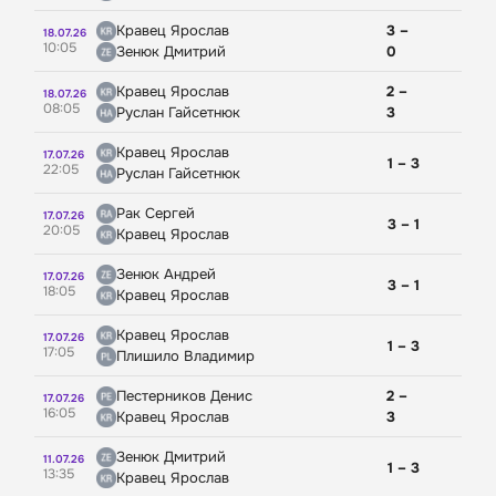
Кравец Ярослав
3 –
18.07.26
10:05
Зенюк Дмитрий
0
Кравец Ярослав
2 –
18.07.26
08:05
Руслан Гайсетнюк
3
Кравец Ярослав
17.07.26
1 – 3
22:05
Руслан Гайсетнюк
Рак Сергей
17.07.26
3 – 1
20:05
Кравец Ярослав
Зенюк Андрей
17.07.26
3 – 1
18:05
Кравец Ярослав
Кравец Ярослав
17.07.26
1 – 3
17:05
Плишило Владимир
Пестерников Денис
2 –
17.07.26
16:05
Кравец Ярослав
3
Зенюк Дмитрий
11.07.26
1 – 3
13:35
Кравец Ярослав