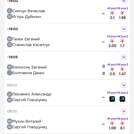
19:00
Игрок1
Игрок2
Симчук Вячеслав
—
Игорь Дубинин
2.1
1.65
19:00
Игрок1
Игрок2
Галюк Евгений
—
Станислав Касапчук
2.05
1.7
19:05
Игрок1
Игрок2
0
Белоконь Евгений
Болтнеков Денис
0
2.5
1.47
08:00
Игрок1
Игрок2
Леоненко Александр
—
Сергий Говорунец
09:00
Игрок1
Игрок2
Мухин Виталий
—
Сергий Говорунец
1.09
6.1