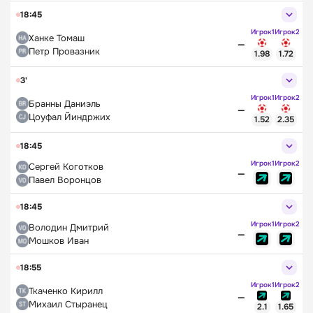
18:45
Игрок1
Игрок2
Ханке Томаш
—
Петр Провазник
1.98
1.72
3'
Игрок1
Игрок2
Бранны Даниэль
—
Цоуфал Йиндржих
1.52
2.35
18:45
Игрок1
Игрок2
Сергей Коготков
—
Павел Воронцов
18:45
Игрок1
Игрок2
Володин Дмитрий
—
Мошков Иван
18:55
Игрок1
Игрок2
Ткаченко Кирилл
—
Михаил Стыранец
2.1
1.65