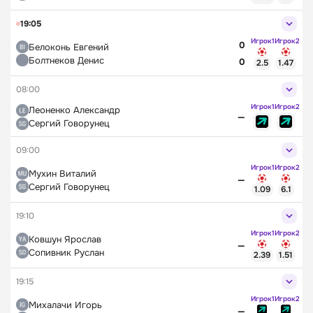
19:05
Игрок1
Игрок2
0
Белоконь Евгений
Болтнеков Денис
0
2.5
1.47
08:00
Игрок1
Игрок2
Леоненко Александр
—
Сергий Говорунец
09:00
Игрок1
Игрок2
Мухин Виталий
—
Сергий Говорунец
1.09
6.1
19:10
Игрок1
Игрок2
Ковшун Ярослав
—
Сопивник Руслан
2.39
1.51
19:15
Игрок1
Игрок2
Михалачи Игорь
—