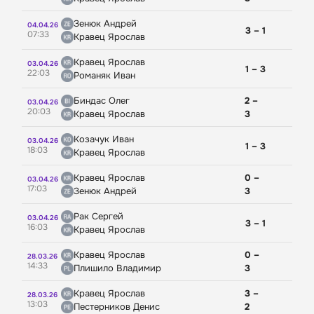
Зенюк Андрей
04.04.26
3 – 1
07:33
Кравец Ярослав
Кравец Ярослав
03.04.26
1 – 3
22:03
Романяк Иван
Биндас Олег
2 –
03.04.26
20:03
Кравец Ярослав
3
Козачук Иван
03.04.26
1 – 3
18:03
Кравец Ярослав
Кравец Ярослав
0 –
03.04.26
17:03
Зенюк Андрей
3
Рак Сергей
03.04.26
3 – 1
16:03
Кравец Ярослав
Кравец Ярослав
0 –
28.03.26
14:33
Плишило Владимир
3
Кравец Ярослав
3 –
28.03.26
13:03
Пестерников Денис
2