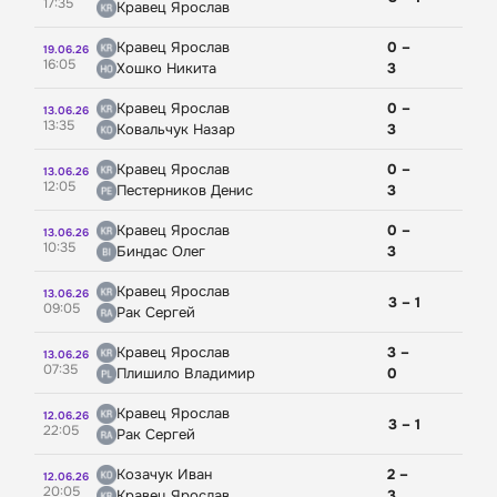
17:35
Кравец Ярослав
Кравец Ярослав
0 –
19.06.26
16:05
Хошко Никита
3
Кравец Ярослав
0 –
13.06.26
13:35
Ковальчук Назар
3
Кравец Ярослав
0 –
13.06.26
12:05
Пестерников Денис
3
Кравец Ярослав
0 –
13.06.26
10:35
Биндас Олег
3
Кравец Ярослав
13.06.26
3 – 1
09:05
Рак Сергей
Кравец Ярослав
3 –
13.06.26
07:35
Плишило Владимир
0
Кравец Ярослав
12.06.26
3 – 1
22:05
Рак Сергей
Козачук Иван
2 –
12.06.26
20:05
Кравец Ярослав
3