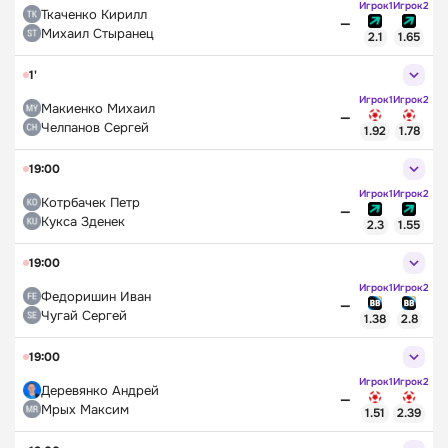
Игрок1
Игрок2
Ткаченко Кирилл
—
Михаил Стыранец
2.1
1.65
1'
Игрок1
Игрок2
Макиенко Михаил
—
Челпанов Сергей
1.92
1.78
19:00
Игрок1
Игрок2
Котрбачек Петр
—
Кукса Зденек
2.3
1.55
19:00
Игрок1
Игрок2
Федоришин Иван
—
Чугай Сергей
1.38
2.8
19:00
Игрок1
Игрок2
Деревянко Андрей
—
Мрых Максим
1.51
2.39