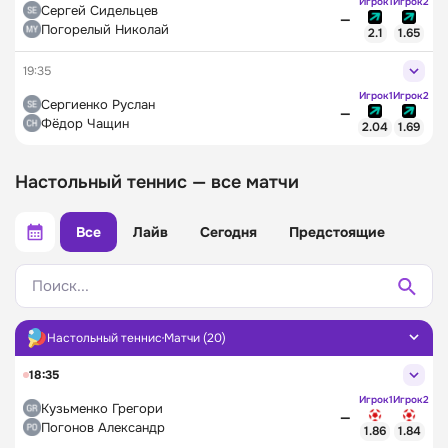
Игрок1
Игрок2
Сергей Сидельцев
—
Погорелый Николай
2.1
1.65
19:35
Игрок1
Игрок2
Сергиенко Руслан
—
Фёдор Чащин
2.04
1.69
Настольный теннис — все матчи
Все
Лайв
Сегодня
Предстоящие
Поиск...
Настольный теннис
Матчи (20)
18:35
Игрок1
Игрок2
Кузьменко Грегори
—
Погонов Александр
1.86
1.84