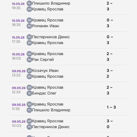
Плишило Владимир
2 –
15.05.26
19:35
Кравец Ярослав
3
Кравец Ярослав
0 –
15.05.26
18:35
Романяк Иван
3
Пестерников Денис
0 –
15.05.26
17:35
Кравец Ярослав
3
Кравец Ярослав
2 –
15.05.26
16:05
Рак Сергей
3
Козачук Иван
3 –
09.05.26
13:33
Кравец Ярослав
2
Кравец Ярослав
2 –
09.05.26
12:33
Биндас Олег
3
Кравец Ярослав
09.05.26
1 – 3
11:35
Плишило Владимир
Кравец Ярослав
3 –
09.05.26
10:03
Пестерников Денис
0