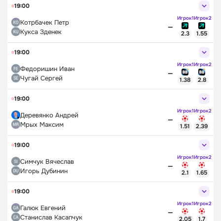
19:00
Игрок1
Игрок2
Котрбачек Петр
—
Кукса Зденек
2.3
1.55
19:00
Игрок1
Игрок2
Федоришин Иван
—
Чугай Сергей
1.38
2.8
19:00
Игрок1
Игрок2
Деревянко Андрей
—
Мрых Максим
1.51
2.39
19:00
Игрок1
Игрок2
Симчук Вячеслав
—
Игорь Дубинин
2.1
1.65
19:00
Игрок1
Игрок2
Галюк Евгений
—
Станислав Касапчук
2.05
1.7